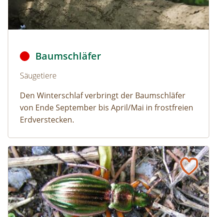
Baumschläfer © Dmitry Fch/Shutterstock
Baumschläfer
Naturlexikon: Baumschläfer
Säugetiere
Den Winterschlaf verbringt der Baumschläfer
von Ende September bis April/Mai in frostfreien
Erdverstecken.
Goldlaufkäfer
Naturlexikon: Goldlaufkäfer