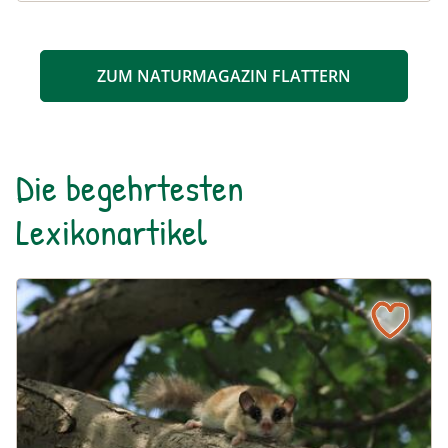
ZUM NATURMAGAZIN FLATTERN
Die begehrtesten
Lexikonartikel
Baumschläfer
Naturlexikon: Baumschläfer