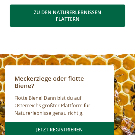
Bus muss gestellt werden. Auf Wunsch ist eine
Kaffeepause im Nationalpark Pavillon
ZU DEN NATURERLEBNISSEN
Gstatterboden möglich (nicht im Preis
FLATTERN
inkludiert, muss selbst organisiert
werden).Wetterfeste Bekleidung und festes
Schuhwerk für Zwischenstopps ist
empfehlenswert.
Meckerziege oder flotte
Biene?
Flotte Biene! Dann bist du auf
Österreichs größter Plattform für
Naturerlebnisse genau richtig.
JETZT REGISTRIEREN