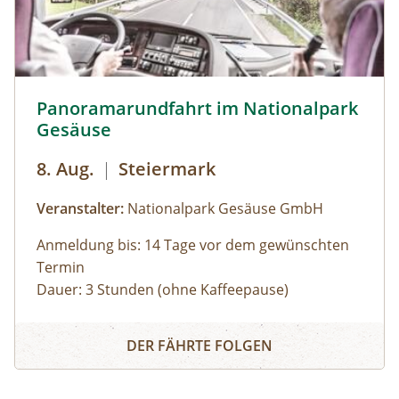
Panoramarundfahrt im Nationalpark Gesäuse © Siehe Ve
Panoramarundfahrt im Nationalpark
Gesäuse
8. Aug.
|
Steiermark
Veranstalter:
Nationalpark Gesäuse GmbH
Anmeldung bis: 14 Tage vor dem gewünschten
Termin
Dauer: 3 Stunden (ohne Kaffeepause)
Zu den schönsten Plätzen im Nationalpark
Panoramarundfahrt im Nationalpark Gesäuse
Gesäuse mit Nationalpark Ranger:in – wilde
DER FÄHRTE FOLGEN
Natur und besondere Orte.
Gruppen mit eigenem Reisebus