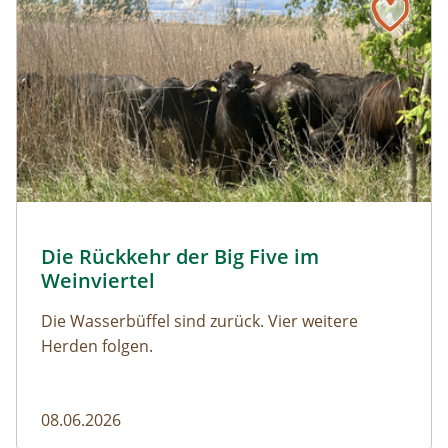
© Franziska Denner
Die Rückkehr der Big Five im
Naturmagazin: Die Rückkehr der Big Five im Weinviert
Weinviertel
Die Wasserbüffel sind zurück. Vier weitere
Herden folgen.
08.06.2026