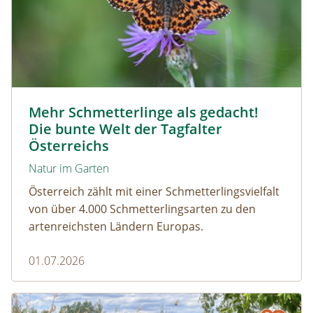
Magerrasen Perlmuttfalter © Carina Hiebner
Mehr Schmetterlinge als gedacht!
Die bunte Welt der Tagfalter
Österreichs
Natur im Garten
Österreich zählt mit einer Schmetterlingsvielfalt
von über 4.000 Schmetterlingsarten zu den
artenreichsten Ländern Europas.
01.07.2026
Naturmagazin: Die Rückkehr der Big Five im Weinviertel
Die Rückkehr der Big Five im Weinviertel