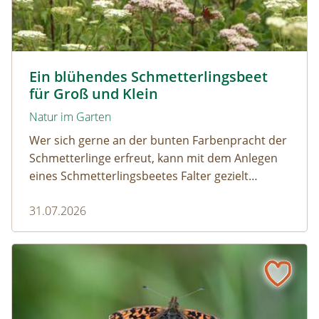
Tagpfauenaugen auf Wasserdost © Marion Jaros
Ein blühendes Schmetterlingsbeet
für Groß und Klein
Natur im Garten
Wer sich gerne an der bunten Farbenpracht der
Schmetterlinge erfreut, kann mit dem Anlegen
eines Schmetterlingsbeetes Falter gezielt
anlocken. Doch auch Raupenfutterpflanzen
31.07.2026
dürfen ausreichend mitgedacht werden. Denn
ohne Raupen gibt es keine schönen
Schmetterlinge!
Mehr Schmetterlinge als gedacht! Die bunte Welt der Tag