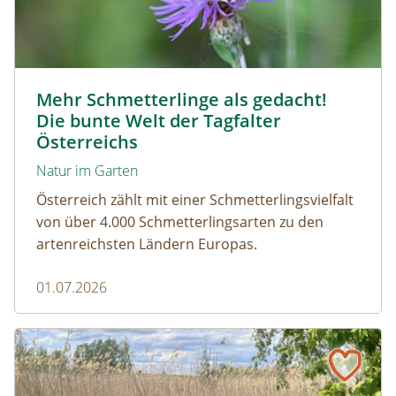
Magerrasen Perlmuttfalter © Carina Hiebner
Mehr Schmetterlinge als gedacht!
Die bunte Welt der Tagfalter
Österreichs
Natur im Garten
Österreich zählt mit einer Schmetterlingsvielfalt
von über 4.000 Schmetterlingsarten zu den
artenreichsten Ländern Europas.
01.07.2026
Naturmagazin: Die Rückkehr der Big Five im Weinviertel
Die Rückkehr der Big Five im Weinviertel