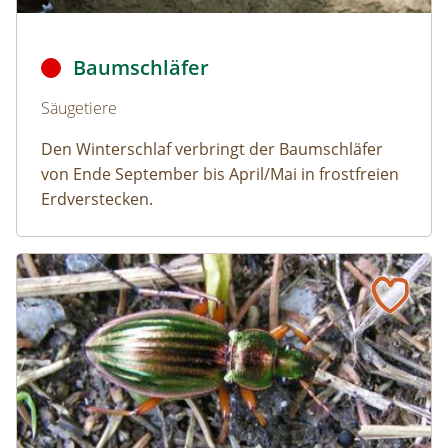
Baumschläfer © Dmitry Fch/Shutterstock
Baumschläfer
Naturlexikon: Baumschläfer
Säugetiere
Den Winterschlaf verbringt der Baumschläfer
von Ende September bis April/Mai in frostfreien
Erdverstecken.
Goldlaufkäfer
Naturlexikon: Goldlaufkäfer