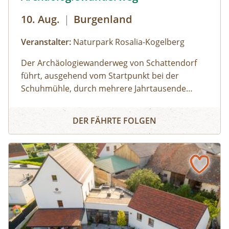
10. Aug.
|
Burgenland
Veranstalter:
Naturpark Rosalia-Kogelberg
Der Archäologiewanderweg von Schattendorf
führt, ausgehend vom Startpunkt bei der
Schuhmühle, durch mehrere Jahrtausende
Siedlungsgeschichten. Bei dieser 7 km langen
Archäologiewanderweg
Wanderung in und um Schattendorf führt die
DER FÄHRTE FOLGEN
Archäologin Manuela Thurner durch die
einzelnen Stationen vorbei an archäologischen
Fundstellen und erzählt mehr über
Schattendorfs vergangene Jahrtausende.