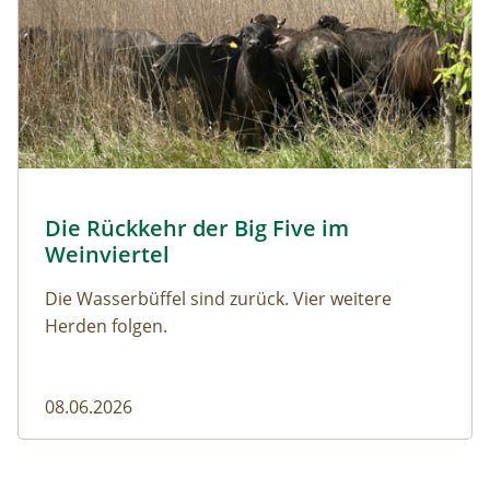
© Franziska Denner
Die Rückkehr der Big Five im
Naturmagazin: Die Rückkehr der Big Five im Weinviert
Weinviertel
Die Wasserbüffel sind zurück. Vier weitere
Herden folgen.
08.06.2026