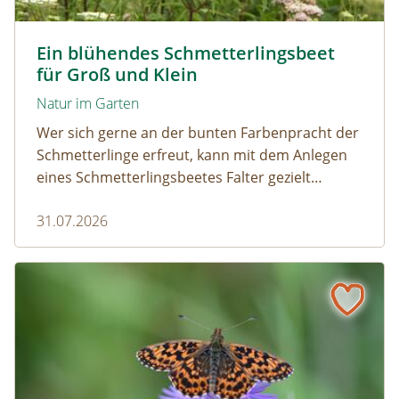
Tagpfauenaugen auf Wasserdost © Marion Jaros
Ein blühendes Schmetterlingsbeet
für Groß und Klein
Natur im Garten
Wer sich gerne an der bunten Farbenpracht der
Schmetterlinge erfreut, kann mit dem Anlegen
eines Schmetterlingsbeetes Falter gezielt
anlocken. Doch auch Raupenfutterpflanzen
31.07.2026
dürfen ausreichend mitgedacht werden. Denn
ohne Raupen gibt es keine schönen
Schmetterlinge!
Mehr Schmetterlinge als gedacht! Die bunte Welt der Tag