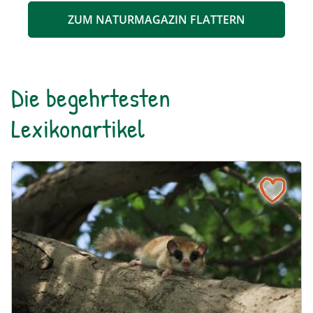
ZUM NATURMAGAZIN FLATTERN
Die begehrtesten
Lexikonartikel
Baumschläfer
Naturlexikon: Baumschläfer