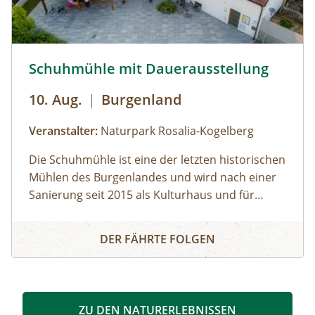
© Foto: Schuhmühle
Schuhmühle mit Dauerausstellung
10. Aug.
|
Burgenland
Veranstalter:
Naturpark Rosalia-Kogelberg
Die Schuhmühle ist eine der letzten historischen
Mühlen des Burgenlandes und wird nach einer
Sanierung seit 2015 als Kulturhaus und für
unterschiedliche Veranstaltungen genutzt. An
Schuhmühle mit Dauerausstellung
das historische Ereignis der "Schüsse von
DER FÄHRTE FOLGEN
Schattendorf", auf die 1927 der Brand des
Justizpalastes in Wien folgte, erinnert eine
Dauerausstellung in der Schuhmühle.
Besichtigungen der Mühle und des
ZU DEN NATURERLEBNISSEN