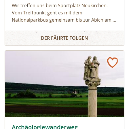
Wir treffen uns beim Sportplatz Neukirchen.
Vom Treffpunkt geht es mit dem
Nationalparkbus gemeinsam bis zur Abichlam.
Von hier aus startet die Tour. Anfangs führt sie
Wildnisgebiet Sulzbachtäler
durch einen lichten Lärchenwald noch auf
DER FÄHRTE FOLGEN
einem markierten Weg bis zur Aschamalm. Von
hier aus geht es weglos in das Herz des
Wildnisgebiets Sulzbachtäler zum
Untersulzbachkees. Die Wanderung führt am
gleichen Weg zurück. Die Ursprünglichkeit
dieser von Menschen unbeeinflussten
Landschaft hinterlässt garantiert einen
bleibenden Eindruck. Gemeinsam geht es mit
dem Nationalparkbus zurück zum Sportplatz.
zur Detailinformation
© Foto: Schuhmühle
Archäologiewanderweg