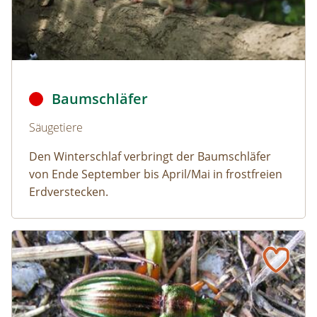
Baumschläfer © Dmitry Fch/Shutterstock
Baumschläfer
Naturlexikon: Baumschläfer
Säugetiere
Den Winterschlaf verbringt der Baumschläfer
von Ende September bis April/Mai in frostfreien
Erdverstecken.
Goldlaufkäfer
Naturlexikon: Goldlaufkäfer