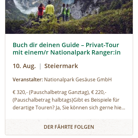
Forschungsprogramme (11:00, 14:00 und 16:00
Uhr): Erwachsene: € 7,00Kinder und Jugendliche
bis 15 Jahre: € 5,00Familienkarte (max. 4
Personen): € 12,00
Buch dir deinen Guide – Privat-Tour mit einem/r National
Buch dir deinen Guide – Privat-Tour
mit einem/r Nationalpark Ranger:in
10. Aug.
|
Steiermark
Veranstalter:
Nationalpark Gesäuse GmbH
€ 320,- (Pauschalbetrag Ganztag), € 220,-
(Pauschalbetrag halbtags)Gibt es Beispiele für
derartige Touren? Ja, Sie können sich gerne hier
(Link zu Buch dir deinen Guide auf der Website)
Buch dir deinen Guide – Privat-Tour mit einem/r Nationa
einen Überblick über unsere Standard-Touren
DER FÄHRTE FOLGEN
verschaffen. Sie können sich aber auch gerne