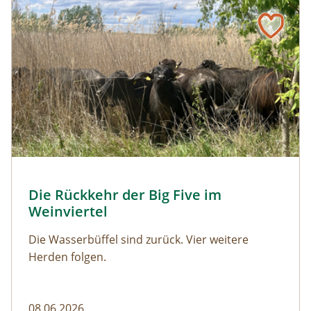
Naturmagazin: Die Rückkehr der Big Five im Weinviertel
Die Rückkehr der Big Five im Weinviertel
© Franziska Denner
Die Rückkehr der Big Five im
Naturmagazin: Die Rückkehr der Big Five im Weinviert
Weinviertel
Die Wasserbüffel sind zurück. Vier weitere
Herden folgen.
08.06.2026