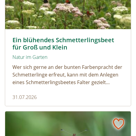
Tagpfauenaugen auf Wasserdost © Marion Jaros
Ein blühendes Schmetterlingsbeet
für Groß und Klein
Natur im Garten
Wer sich gerne an der bunten Farbenpracht der
Schmetterlinge erfreut, kann mit dem Anlegen
eines Schmetterlingsbeetes Falter gezielt
anlocken. Doch auch Raupenfutterpflanzen
31.07.2026
dürfen ausreichend mitgedacht werden. Denn
ohne Raupen gibt es keine schönen
Schmetterlinge!
Mehr Schmetterlinge als gedacht! Die bunte Welt der Tag