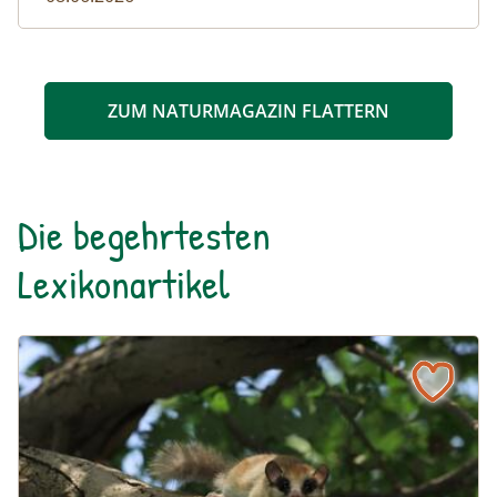
ZUM NATURMAGAZIN FLATTERN
Die begehrtesten
Lexikonartikel
Baumschläfer
Naturlexikon: Baumschläfer