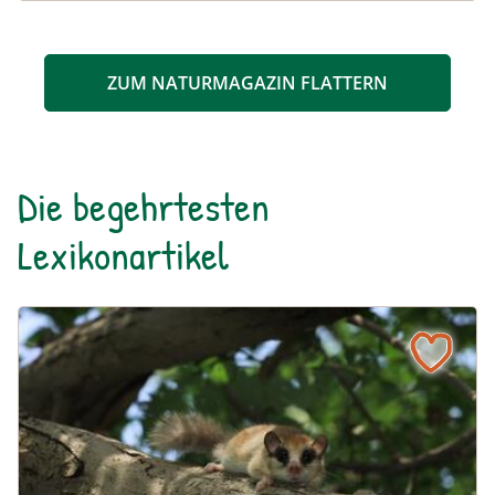
ZUM NATURMAGAZIN FLATTERN
Die begehrtesten
Lexikonartikel
Baumschläfer
Naturlexikon: Baumschläfer