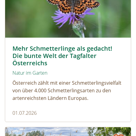
Magerrasen Perlmuttfalter © Carina Hiebner
Mehr Schmetterlinge als gedacht!
Die bunte Welt der Tagfalter
Österreichs
Natur im Garten
Österreich zählt mit einer Schmetterlingsvielfalt
von über 4.000 Schmetterlingsarten zu den
artenreichsten Ländern Europas.
01.07.2026
Naturmagazin: Die Rückkehr der Big Five im Weinviertel
Die Rückkehr der Big Five im Weinviertel