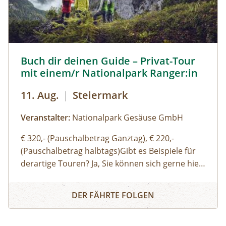
Buch dir deinen Guide – Privat-Tour mit einem/r National
Buch dir deinen Guide – Privat-Tour
mit einem/r Nationalpark Ranger:in
11. Aug.
|
Steiermark
Veranstalter:
Nationalpark Gesäuse GmbH
€ 320,- (Pauschalbetrag Ganztag), € 220,-
(Pauschalbetrag halbtags)Gibt es Beispiele für
derartige Touren? Ja, Sie können sich gerne hier
(Link zu Buch dir deinen Guide auf der Website)
Buch dir deinen Guide – Privat-Tour mit einem/r Nationa
einen Überblick über unsere Standard-Touren
DER FÄHRTE FOLGEN
verschaffen. Sie können sich aber auch gerne
einfach thematische Schwerpunkte, Routen