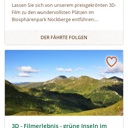
Lassen Sie sich von unserem preisgekrönten 3D-
Film zu den wundervollsten Plätzen im
Biosphärenpark Nockberge entführen:
Staunen Sie über die atemberaubende Tierwelt
3D - Filmerlebnis - grüne Inseln im Strom der Zeit (Bad K
und erfahren Sie mehr über die einmalige Flora!
DER FÄHRTE FOLGEN
3D Filmerlebnis - grüne Inseln im Strom der Zeit © Heinz
3D - Filmerlebnis - grüne Inseln im