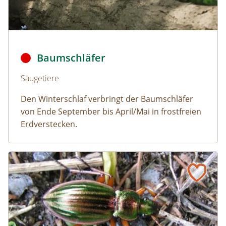
Baumschläfer © Dmitry Fch/Shutterstock
Baumschläfer
Naturlexikon: Baumschläfer
Säugetiere
Den Winterschlaf verbringt der Baumschläfer
von Ende September bis April/Mai in frostfreien
Erdverstecken.
Goldlaufkäfer
Naturlexikon: Goldlaufkäfer