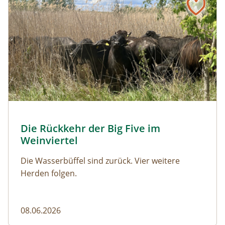
© Franziska Denner
Die Rückkehr der Big Five im
Naturmagazin: Die Rückkehr der Big Five im Weinviert
Weinviertel
Die Wasserbüffel sind zurück. Vier weitere
Herden folgen.
08.06.2026