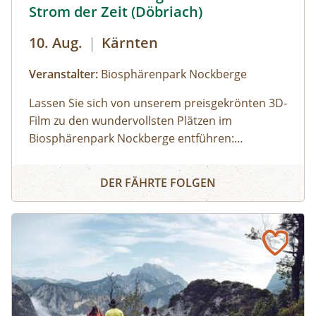
Strom der Zeit (Döbriach)
10. Aug.
|
Kärnten
Veranstalter:
Biosphärenpark Nockberge
Lassen Sie sich von unserem preisgekrönten 3D-
Film zu den wundervollsten Plätzen im
Biosphärenpark Nockberge entführen:
Staunen Sie über die atemberaubende Tierwelt
3D - Filmerlebnis - grüne Inseln im Strom der Zeit (Döbria
und erfahren Sie mehr über die einmalige Flora!
DER FÄHRTE FOLGEN