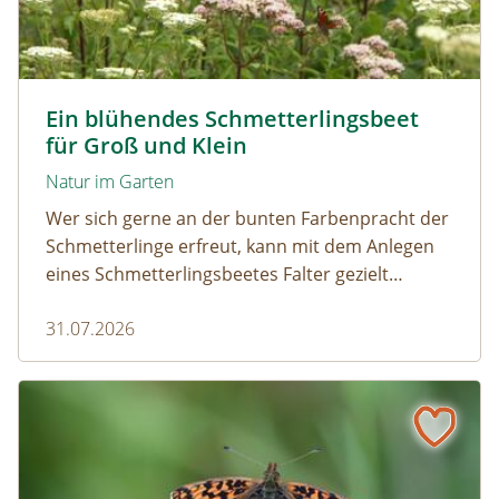
Tagpfauenaugen auf Wasserdost © Marion Jaros
Ein blühendes Schmetterlingsbeet
für Groß und Klein
Natur im Garten
Wer sich gerne an der bunten Farbenpracht der
Schmetterlinge erfreut, kann mit dem Anlegen
eines Schmetterlingsbeetes Falter gezielt
anlocken. Doch auch Raupenfutterpflanzen
31.07.2026
dürfen ausreichend mitgedacht werden. Denn
ohne Raupen gibt es keine schönen
Schmetterlinge!
Mehr Schmetterlinge als gedacht! Die bunte Welt der Tag