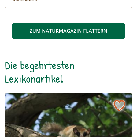
ZUM NATURMAGAZIN FLATTERN
Die begehrtesten
Lexikonartikel
Baumschläfer
Naturlexikon: Baumschläfer