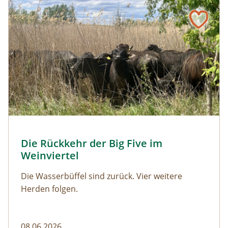
Naturmagazin: Die Rückkehr der Big Five im Weinviertel
Die Rückkehr der Big Five im Weinviertel
© Franziska Denner
Die Rückkehr der Big Five im
Naturmagazin: Die Rückkehr der Big Five im Weinviert
Weinviertel
Die Wasserbüffel sind zurück. Vier weitere
Herden folgen.
08.06.2026