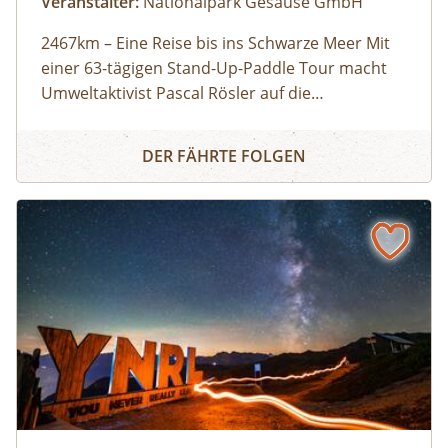
Veranstalter:
Nationalpark Gesäuse GmbH
2467km – Eine Reise bis ins Schwarze Meer Mit
einer 63-tägigen Stand-Up-Paddle Tour macht
Umweltaktivist Pascal Rösler auf die
Wasserverschmutzung aufmerksam – von
Teilnahme kostenlos
Kino beim Weidendom: 2467km – Eine Reise bis ins Schw
München aus über Isar und Donau bis zum
DER FÄHRTE FOLGEN
Schwarzen Meer. Regie: Anton Zabriskie, 2017