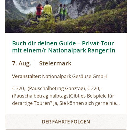
zum Nachthimmel, zur Nachtfotografi e oder zur
Tierwelt, die in der Nacht übrigens ziemlich aktiv
ist. Begleitet wird die Tour von einem
Naturparkführer, der auch ein passionierter
Natur- und Landschaftsfotograf ist.
Buch dir deinen Guide – Privat-Tour mit einem/r National
Buch dir deinen Guide – Privat-Tour
mit einem/r Nationalpark Ranger:in
7. Aug.
|
Steiermark
Veranstalter:
Nationalpark Gesäuse GmbH
€ 320,- (Pauschalbetrag Ganztag), € 220,-
(Pauschalbetrag halbtags)Gibt es Beispiele für
derartige Touren? Ja, Sie können sich gerne hier
(Link zu Buch dir deinen Guide auf der Website)
Buch dir deinen Guide – Privat-Tour mit einem/r Nationa
einen Überblick über unsere Standard-Touren
DER FÄHRTE FOLGEN
verschaffen. Sie können sich aber auch gerne