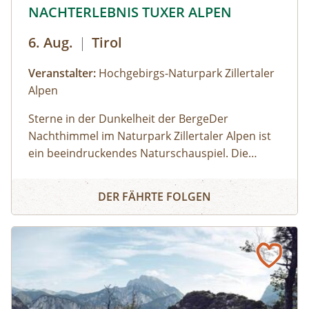
© © Hochgebirgs-Naturpark Zillertaler Alpen
NACHTERLEBNIS TUXER ALPEN
6. Aug.
|
Tirol
Veranstalter:
Hochgebirgs-Naturpark Zillertaler
Alpen
Sterne in der Dunkelheit der BergeDer
Nachthimmel im Naturpark Zillertaler Alpen ist
ein beeindruckendes Naturschauspiel. Die
Zillertaler und Tuxer Alpen zählen österreichweit
NACHTERLEBNIS TUXER ALPEN
zu den Regionen, wo man den dunklen
DER FÄHRTE FOLGEN
Nachthimmel mit seinen leuchtenden Sternen
noch intensiv erleben kann. Wir fahren mit dem
Taxi zum Melchboden auf 2.000 m Seehöhe.
Nach einer Einführung zum Kosmos und zur
Milchstraße beobachten wir mit einem Teleskop
die Sommer-Sternbilder. Unser Experte
beantwortet euch natürlich auch gerne Fragen