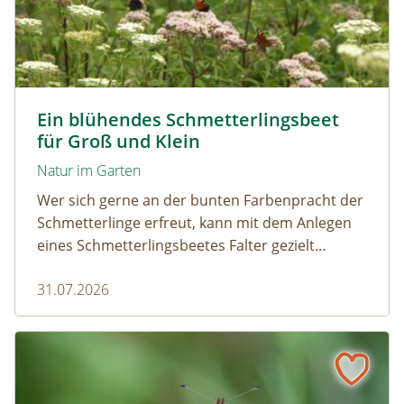
Tagpfauenaugen auf Wasserdost © Marion Jaros
Ein blühendes Schmetterlingsbeet
für Groß und Klein
Natur im Garten
Wer sich gerne an der bunten Farbenpracht der
Schmetterlinge erfreut, kann mit dem Anlegen
eines Schmetterlingsbeetes Falter gezielt
anlocken. Doch auch Raupenfutterpflanzen
31.07.2026
dürfen ausreichend mitgedacht werden. Denn
ohne Raupen gibt es keine schönen
Schmetterlinge!
Mehr Schmetterlinge als gedacht! Die bunte Welt der Tag