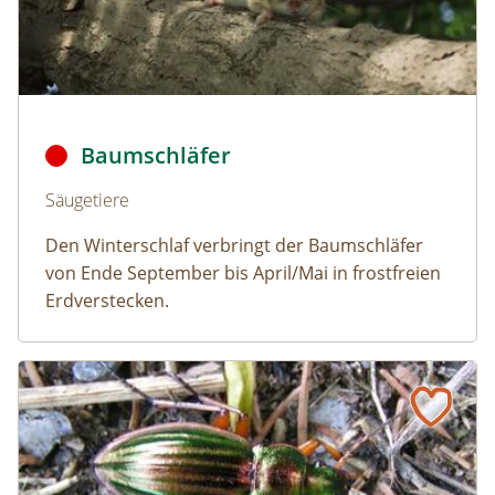
Baumschläfer © Dmitry Fch/Shutterstock
Baumschläfer
Naturlexikon: Baumschläfer
Säugetiere
Den Winterschlaf verbringt der Baumschläfer
von Ende September bis April/Mai in frostfreien
Erdverstecken.
Goldlaufkäfer
Naturlexikon: Goldlaufkäfer