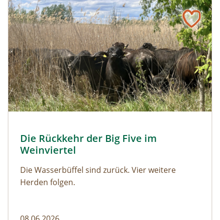
Naturmagazin: Die Rückkehr der Big Five im Weinviertel
Die Rückkehr der Big Five im Weinviertel
© Franziska Denner
Die Rückkehr der Big Five im
Naturmagazin: Die Rückkehr der Big Five im Weinviert
Weinviertel
Die Wasserbüffel sind zurück. Vier weitere
Herden folgen.
08.06.2026