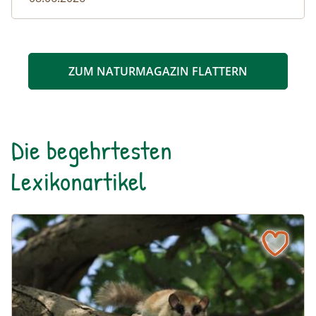
ZUM NATURMAGAZIN FLATTERN
Die begehrtesten
Lexikonartikel
Baumschläfer
Naturlexikon: Baumschläfer