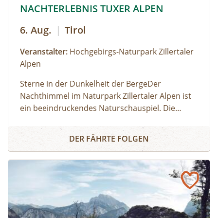
© © Hochgebirgs-Naturpark Zillertaler Alpen
NACHTERLEBNIS TUXER ALPEN
6. Aug.
|
Tirol
Veranstalter:
Hochgebirgs-Naturpark Zillertaler
Alpen
Sterne in der Dunkelheit der BergeDer
Nachthimmel im Naturpark Zillertaler Alpen ist
ein beeindruckendes Naturschauspiel. Die
Zillertaler und Tuxer Alpen zählen österreichweit
NACHTERLEBNIS TUXER ALPEN
zu den Regionen, wo man den dunklen
DER FÄHRTE FOLGEN
Nachthimmel mit seinen leuchtenden Sternen
noch intensiv erleben kann. Wir fahren mit dem
Taxi zum Melchboden auf 2.000 m Seehöhe.
Nach einer Einführung zum Kosmos und zur
Milchstraße beobachten wir mit einem Teleskop
die Sommer-Sternbilder. Unser Experte
beantwortet euch natürlich auch gerne Fragen