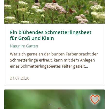
Tagpfauenaugen auf Wasserdost © Marion Jaros
Ein blühendes Schmetterlingsbeet
für Groß und Klein
Natur im Garten
Wer sich gerne an der bunten Farbenpracht der
Schmetterlinge erfreut, kann mit dem Anlegen
eines Schmetterlingsbeetes Falter gezielt
anlocken. Doch auch Raupenfutterpflanzen
31.07.2026
dürfen ausreichend mitgedacht werden. Denn
ohne Raupen gibt es keine schönen
Schmetterlinge!
Mehr Schmetterlinge als gedacht! Die bunte Welt der Tag