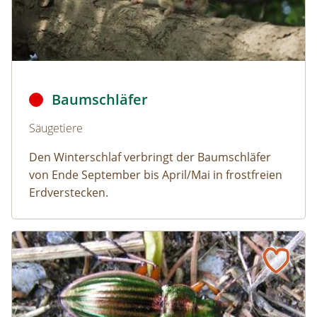
Baumschläfer © Dmitry Fch/Shutterstock
Baumschläfer
Naturlexikon: Baumschläfer
Säugetiere
Den Winterschlaf verbringt der Baumschläfer
von Ende September bis April/Mai in frostfreien
Erdverstecken.
Goldlaufkäfer
Naturlexikon: Goldlaufkäfer