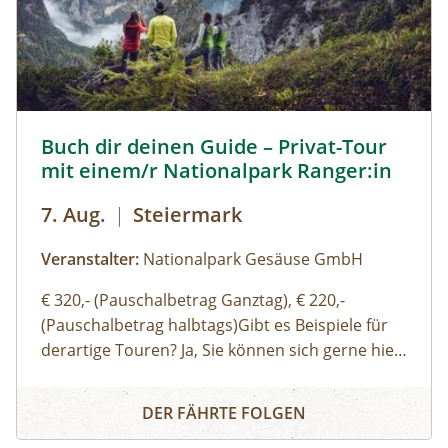
zum Nachthimmel, zur Nachtfotografi e oder zur
Tierwelt, die in der Nacht übrigens ziemlich aktiv
ist. Begleitet wird die Tour von einem
Naturparkführer, der auch ein passionierter
Natur- und Landschaftsfotograf ist.
Buch dir deinen Guide – Privat-Tour mit einem/r National
Buch dir deinen Guide – Privat-Tour
mit einem/r Nationalpark Ranger:in
7. Aug.
|
Steiermark
Veranstalter:
Nationalpark Gesäuse GmbH
€ 320,- (Pauschalbetrag Ganztag), € 220,-
(Pauschalbetrag halbtags)Gibt es Beispiele für
derartige Touren? Ja, Sie können sich gerne hier
(Link zu Buch dir deinen Guide auf der Website)
Buch dir deinen Guide – Privat-Tour mit einem/r Nationa
einen Überblick über unsere Standard-Touren
DER FÄHRTE FOLGEN
verschaffen. Sie können sich aber auch gerne