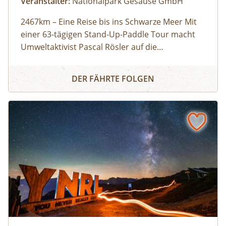
Veranstalter:
Nationalpark Gesäuse GmbH
2467km – Eine Reise bis ins Schwarze Meer Mit
einer 63-tägigen Stand-Up-Paddle Tour macht
Umweltaktivist Pascal Rösler auf die
Wasserverschmutzung aufmerksam – von
Teilnahme kostenlos
Kino beim Weidendom: 2467km – Eine Reise bis ins Schw
München aus über Isar und Donau bis zum
DER FÄHRTE FOLGEN
Schwarzen Meer. Regie: Anton Zabriskie, 2017