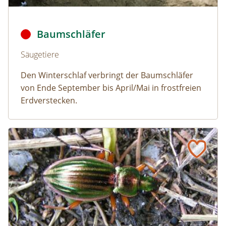
Baumschläfer © Dmitry Fch/Shutterstock
Baumschläfer
Naturlexikon: Baumschläfer
Säugetiere
Den Winterschlaf verbringt der Baumschläfer
von Ende September bis April/Mai in frostfreien
Erdverstecken.
Goldlaufkäfer
Naturlexikon: Goldlaufkäfer