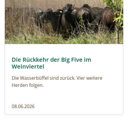
© Franziska Denner
Die Rückkehr der Big Five im
Naturmagazin: Die Rückkehr der Big Five im Weinviert
Weinviertel
Die Wasserbüffel sind zurück. Vier weitere
Herden folgen.
08.06.2026