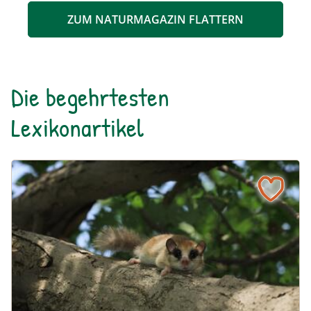
ZUM NATURMAGAZIN FLATTERN
Die begehrtesten
Lexikonartikel
Baumschläfer
Naturlexikon: Baumschläfer