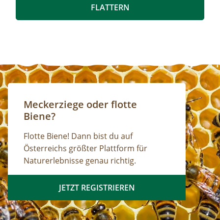
Radeckalm, wo eine kurze Rast einlegt wird und
FLATTERN
die umliegende Bergwelt genossen werden
kann. Mitnahme von eigenem Proviant wird
empfohlen, da eine Einkehr und somit
Bewirtung in der Alm nicht möglich ist. Nach der
Pause erfolgt der Rückweg. zur
Detailinformation
Meckerziege oder flotte
Biene?
Flotte Biene! Dann bist du auf
Österreichs größter Plattform für
Naturerlebnisse genau richtig.
JETZT REGISTRIEREN