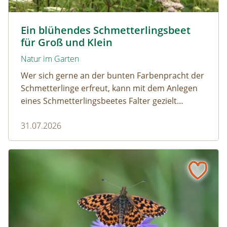
Tagpfauenaugen auf Wasserdost © Marion Jaros
Ein blühendes Schmetterlingsbeet
für Groß und Klein
Natur im Garten
Wer sich gerne an der bunten Farbenpracht der
Schmetterlinge erfreut, kann mit dem Anlegen
eines Schmetterlingsbeetes Falter gezielt
anlocken. Doch auch Raupenfutterpflanzen
31.07.2026
dürfen ausreichend mitgedacht werden. Denn
ohne Raupen gibt es keine schönen
Schmetterlinge!
Mehr Schmetterlinge als gedacht! Die bunte Welt der Tag