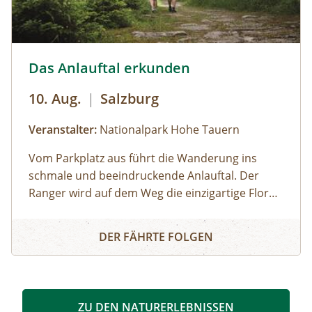
beginnt das Gelände merklich anzusteigen. Der
Rückweg erfolgt auf der selben Strecke. zur
Detailinformation
Das Anlauftal erkunden © Siehe Veranstalter
Das Anlauftal erkunden
10. Aug.
|
Salzburg
Veranstalter:
Nationalpark Hohe Tauern
Vom Parkplatz aus führt die Wanderung ins
schmale und beeindruckende Anlauftal. Der
Ranger wird auf dem Weg die einzigartige Flora
und Fauna des Nationalparks Hohe Tauern
Das Anlauftal erkunden
erlebbar machen und interessante Geschichten
DER FÄHRTE FOLGEN
über die Region erzählen. Die Tour folgt dem
malerischen Pfad entlang des Anlaufbachs.
Genießen Sie die frische Bergluft und die
unberührte Natur! Das Ziel ist die idyllische
ZU DEN NATURERLEBNISSEN