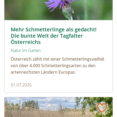
Magerrasen Perlmuttfalter © Carina Hiebner
Mehr Schmetterlinge als gedacht!
Die bunte Welt der Tagfalter
Österreichs
Natur im Garten
Österreich zählt mit einer Schmetterlingsvielfalt
von über 4.000 Schmetterlingsarten zu den
artenreichsten Ländern Europas.
01.07.2026
Naturmagazin: Die Rückkehr der Big Five im Weinviertel
Die Rückkehr der Big Five im Weinviertel