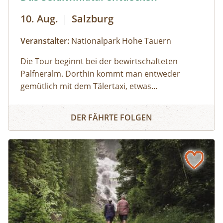
10. Aug.
|
Salzburg
Veranstalter:
Nationalpark Hohe Tauern
Die Tour beginnt bei der bewirtschafteten
Palfneralm. Dorthin kommt man entweder
gemütlich mit dem Tälertaxi, etwas
anspruchsvoller mit dem Rad oder ambitioniert
Das Seidlwinkltal entdecken
zu Fuß. Gemeinsam mit dem Ranger wird
DER FÄHRTE FOLGEN
das Seidlwinkltal erwandert. Zu sehen gibt es
neben traditionellen Haustierrassen eine
vielfältige Kultur- und Naturlandschaft und – mit
etwas Glück – auch die einen oder anderen
Wildtiere. Vorbei am Rauriser Tauernhaus führt
der Ranger immer weiter in Richtung Hochtor
und Großglockstraße, bis schließlich bei der
Litzlhofalm das Tourenziel erreicht wird. Hier