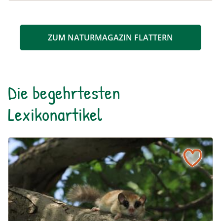
ZUM NATURMAGAZIN FLATTERN
Die begehrtesten
Lexikonartikel
Baumschläfer
Naturlexikon: Baumschläfer