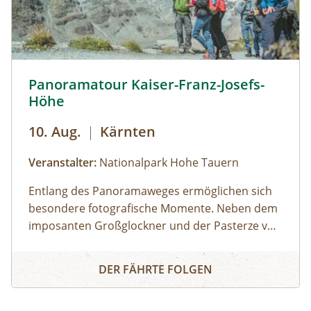
Panoramarundweg Kaiser-Franz-Josefs-Höhe © Siehe Ver
Panoramatour Kaiser-Franz-Josefs-
Höhe
10. Aug.
|
Kärnten
Veranstalter:
Nationalpark Hohe Tauern
Entlang des Panoramaweges ermöglichen sich
besondere fotografische Momente. Neben dem
imposanten Großglockner und der Pasterze vor
Augen kann man mithilfe der leistungsstarken
Panoramatour Kaiser-Franz-Josefs-Höhe
Teleskope in dem eindrucksvollen "Nationalpark
DER FÄHRTE FOLGEN
Kristall Großglockner" viele Murmeltiere und
Steinböcke beobachten.