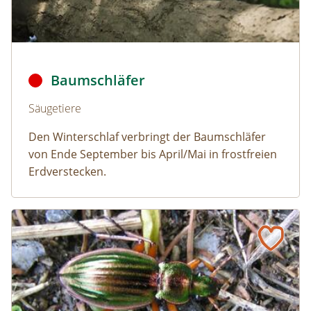
Baumschläfer © Dmitry Fch/Shutterstock
Baumschläfer
Naturlexikon: Baumschläfer
Säugetiere
Den Winterschlaf verbringt der Baumschläfer
von Ende September bis April/Mai in frostfreien
Erdverstecken.
Goldlaufkäfer
Naturlexikon: Goldlaufkäfer