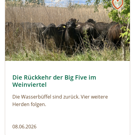
© Franziska Denner
Die Rückkehr der Big Five im
Naturmagazin: Die Rückkehr der Big Five im Weinviert
Weinviertel
Die Wasserbüffel sind zurück. Vier weitere
Herden folgen.
08.06.2026