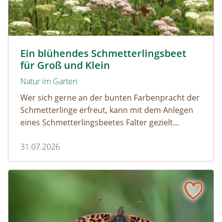
Tagpfauenaugen auf Wasserdost © Marion Jaros
Ein blühendes Schmetterlingsbeet
für Groß und Klein
Natur im Garten
Wer sich gerne an der bunten Farbenpracht der
Schmetterlinge erfreut, kann mit dem Anlegen
eines Schmetterlingsbeetes Falter gezielt
anlocken. Doch auch Raupenfutterpflanzen
31.07.2026
dürfen ausreichend mitgedacht werden. Denn
ohne Raupen gibt es keine schönen
Schmetterlinge!
Mehr Schmetterlinge als gedacht! Die bunte Welt der Tag