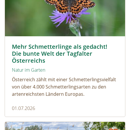
Magerrasen Perlmuttfalter © Carina Hiebner
Mehr Schmetterlinge als gedacht!
Die bunte Welt der Tagfalter
Österreichs
Natur im Garten
Österreich zählt mit einer Schmetterlingsvielfalt
von über 4.000 Schmetterlingsarten zu den
artenreichsten Ländern Europas.
01.07.2026
Naturmagazin: Die Rückkehr der Big Five im Weinviertel
Die Rückkehr der Big Five im Weinviertel