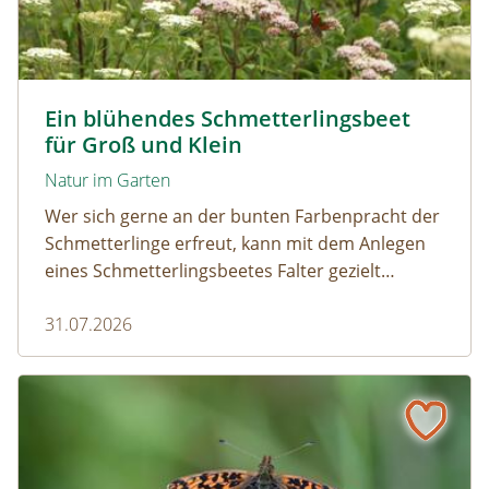
Tagpfauenaugen auf Wasserdost © Marion Jaros
Ein blühendes Schmetterlingsbeet
für Groß und Klein
Natur im Garten
Wer sich gerne an der bunten Farbenpracht der
Schmetterlinge erfreut, kann mit dem Anlegen
eines Schmetterlingsbeetes Falter gezielt
anlocken. Doch auch Raupenfutterpflanzen
31.07.2026
dürfen ausreichend mitgedacht werden. Denn
ohne Raupen gibt es keine schönen
Schmetterlinge!
Mehr Schmetterlinge als gedacht! Die bunte Welt der Tag