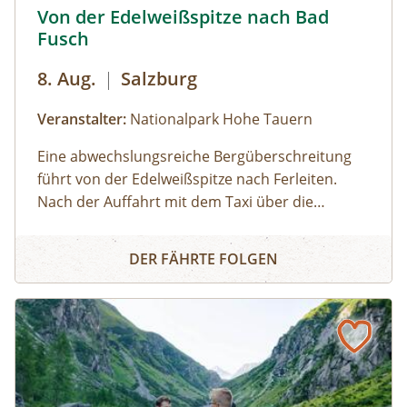
Von der Edelweißspitze nach Bad Fusch © Siehe Veransta
Von der Edelweißspitze nach Bad
statt. Wir behalten uns das Recht vor, den Inhalt
Fusch
der Tour flexibel zu gestalten und an die
jeweiligen Wetterbedingungen anzupassen.
8. Aug.
|
Salzburg
Veranstalter:
Nationalpark Hohe Tauern
Eine abwechslungsreiche Bergüberschreitung
führt von der Edelweißspitze nach Ferleiten.
Nach der Auffahrt mit dem Taxi über die
Großglockner Hochalpenstraße startet die Tour
Von der Edelweißspitze nach Bad Fusch
in der Morgensonne mit einem aussichtsreichen
DER FÄHRTE FOLGEN
Anstieg über Gratrücken und Karlandschaften
Richtung Baumgartlkopf. Es folgen alpine, teils
weglosen Passagen über den Hirzkarkopf und
über Grashänge zur Grünkarscharte. Je nach
Bedingungen ist ein Abstecher auf den
Schwarzkopf möglich, bevor der Abstieg durch
eine eindrucksvolle, von Gletschern geprägte