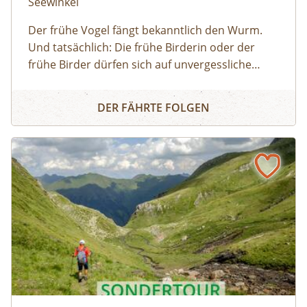
Seewinkel
Der frühe Vogel fängt bekanntlich den Wurm.
Und tatsächlich: Die frühe Birderin oder der
frühe Birder dürfen sich auf unvergessliche
Naturbeobachtungen freuen, da viele Vögel früh
Mit dem Nationalpark in den Tag
am Tag am aktivsten sind und sich später, wenn
DER FÄHRTE FOLGEN
die Sonne hoch am Himmel steht, lieber an
kühle, schattige Plätze zurückziehen. Treffpunkt
der Tour ist beim Nationalparkzentrum. Von
hier aus können entsprechende
Exkursionspunkte mit dem PKW angefahren
werden (eigener PKW nicht zwingend
erforderlich), die Exkursion findet grundsätzlich
aber zu Fuß statt. Ausrüstung: Festes
Schuhwerk, dem Wetter angepasste Kleidung
(Sonnen-, Regen- und/oder Windschutz),
Trinkflasche Anmeldung bis spätestens 16 Uhr
des Vortages. Die Tour findet bei jedem Wetter