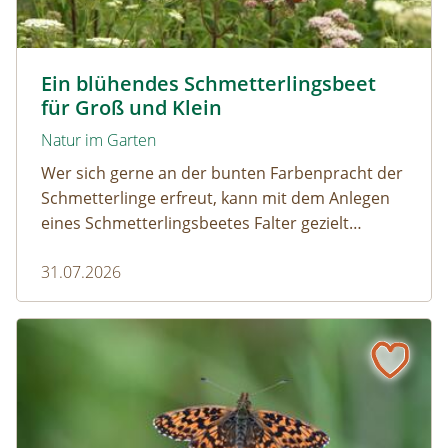
Tagpfauenaugen auf Wasserdost © Marion Jaros
Ein blühendes Schmetterlingsbeet
für Groß und Klein
Natur im Garten
Wer sich gerne an der bunten Farbenpracht der
Schmetterlinge erfreut, kann mit dem Anlegen
eines Schmetterlingsbeetes Falter gezielt
anlocken. Doch auch Raupenfutterpflanzen
31.07.2026
dürfen ausreichend mitgedacht werden. Denn
ohne Raupen gibt es keine schönen
Schmetterlinge!
Mehr Schmetterlinge als gedacht! Die bunte Welt der Tag