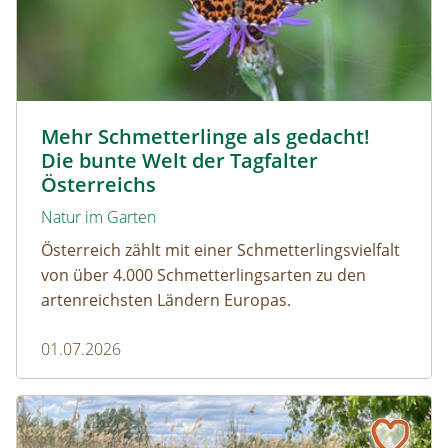
Magerrasen Perlmuttfalter © Carina Hiebner
Mehr Schmetterlinge als gedacht!
Die bunte Welt der Tagfalter
Österreichs
Natur im Garten
Österreich zählt mit einer Schmetterlingsvielfalt
von über 4.000 Schmetterlingsarten zu den
artenreichsten Ländern Europas.
01.07.2026
Naturmagazin: Die Rückkehr der Big Five im Weinviertel
Die Rückkehr der Big Five im Weinviertel