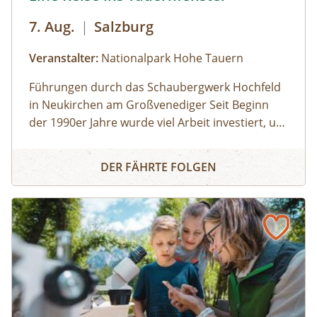
7. Aug.
|
Salzburg
Veranstalter:
Nationalpark Hohe Tauern
Führungen durch das Schaubergwerk Hochfeld
in Neukirchen am Großvenediger Seit Beginn
der 1990er Jahre wurde viel Arbeit investiert, um
das alte Bergwerk in eine Erlebnisausstellung
Eine Reise ins Tauernfenster
umzubauen. Die Attraktion unter Tage bietet
DER FÄHRTE FOLGEN
spannende Einblicke in die alpine Geologie und
in die Geschichte des Nationalparks. Das
Schaubergwerk, eine Rarität in den Hohen
Tauern, wird durch Führungen den
Besucherinnen und Besuchern zugänglich
gemacht und erklärt. So können beispielsweise
Deckungsbau des Tauernfensters und
Gesteinsaufschlüsse nachvollziehbar