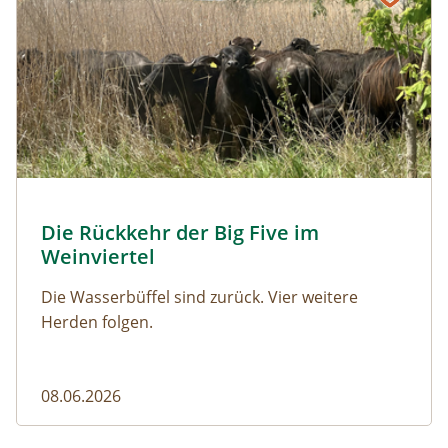
© Franziska Denner
Die Rückkehr der Big Five im
Naturmagazin: Die Rückkehr der Big Five im Weinviert
Weinviertel
Die Wasserbüffel sind zurück. Vier weitere
Herden folgen.
08.06.2026