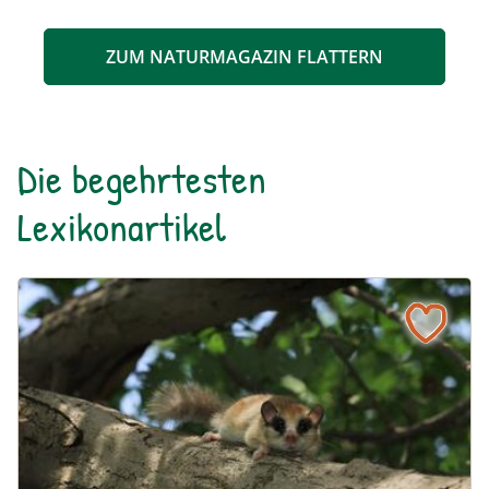
ZUM NATURMAGAZIN FLATTERN
Die begehrtesten
Lexikonartikel
Baumschläfer
Naturlexikon: Baumschläfer