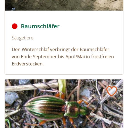
Baumschläfer © Dmitry Fch/Shutterstock
Baumschläfer
Naturlexikon: Baumschläfer
Säugetiere
Den Winterschlaf verbringt der Baumschläfer
von Ende September bis April/Mai in frostfreien
Erdverstecken.
Goldlaufkäfer
Naturlexikon: Goldlaufkäfer