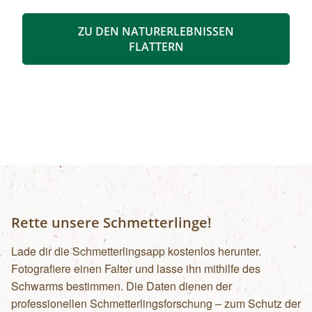
begonnen. Bis zu 400 Menschen haben sich mit
Abbau und Verhüttung des feuerfesten Gesteins
ZU DEN NATURERLEBNISSEN
den Lebensunterhalt verdient. Wir wandern von
FLATTERN
Vorderlanersbach auf die Schrofenalm,
besuchen die Barbarakapelle mit dem Fresko
des Tiroler Malers Max Weiler. Hier erfahren wir
mehr über die frühere Werkssiedlung, die
neben Wohnhäusern auch mit einer
Volksschule, Kantine, einem Kaufhaus, Kino,
Schwimmbad und Schilift ausgestattet war.
Nach einer gemütlichen Einkehr am Penkenjoch
bringt uns die Bergbahn zurück ins Tal.
Rette unsere Schmetterlinge!
Lade dir die Schmetterlingsapp kostenlos herunter.
Fotografiere einen Falter und lasse ihn mithilfe des
Schwarms bestimmen. Die Daten dienen der
professionellen Schmetterlingsforschung – zum Schutz der