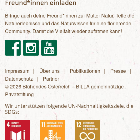
Freund*innen einladen
Bringe auch deine Freund*innen zur Mutter Natur. Teile die
Naturerlebnisse und das Naturwissen für eine florierende
Community. Damit die Vielfalt wieder aufatmen kann!
Facebook
Instagram
Youtube
Impressum
Über uns
Publikationen
Presse
Fußzeilenmenü
Datenschutz
Partner
© 2026 Blühendes Österreich – BILLA gemeinnützige
Privatstiftung
Wir unterstützen folgende UN-Nachhaltigkeitsziele, die
SDGs: