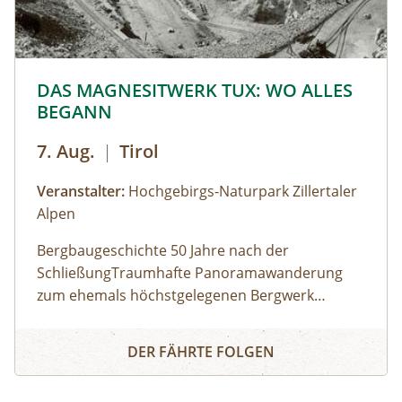
Kleinkirchheim. Dabei legen wir eine Strecke von
13 km bei 470 m im Aufstieg und 1.340 m im
Abstieg zurück.
© © Hochgebirgs-Naturpark Zillertaler Alpen
DAS MAGNESITWERK TUX: WO ALLES
BEGANN
7. Aug.
|
Tirol
Veranstalter:
Hochgebirgs-Naturpark Zillertaler
Alpen
Bergbaugeschichte 50 Jahre nach der
SchließungTraumhafte Panoramawanderung
zum ehemals höchstgelegenen Bergwerk
Europas. Noch bevor die ersten Touristen ins
DAS MAGNESITWERK TUX: WO ALLES BEGANN
Tal kamen, hat mit dem Auffi nden der
DER FÄHRTE FOLGEN
Magnesit-Lagerstätten die wichtigste Epoche für
die wirtschaftliche Entwicklung des Tuxertals