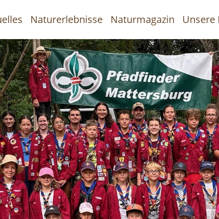
elles
Naturerlebnisse
Naturmagazin
Unsere 
uptnavigation
Direkt
zum
Inhalt