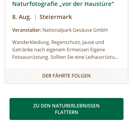
Naturfotografie „vor der Haustüre“
8. Aug.
|
Steiermark
Veranstalter:
Nationalpark Gesäuse GmbH
Wanderkleidung, Regenschutz, Jause und
Getränke nach eigenem Ermessen Eigene
Fotoausrüstung. Sollten Sie eine Leihausrüstung
benötigen, dann wenden Sie sich rechtzeitig an
Gasthof Kölblwirt in Johnsbach
Naturfotografie „vor der Haustüre“
den Veranstalter.€ 95,00 pro Teilnehmer:inMan
DER FÄHRTE FOLGEN
benötigt keine teuren Fernreisen, um
eindrucksvolle Bilder mit der Kamera
einzufangen oder gar „wettbewerbstaugliche“
Motive zu finden! Auf kurzer Strecke rund um
ZU DEN NATURERLEBNISSEN
den „Kölblwirt“ in Johnsbach sind alle Zutaten
FLATTERN
für fantastische Bilder für Sie bereit! Der
Naturfotograf und „Wildlife Photographer of the
Year“-Preisträger Ewald Neffe wird sich nach