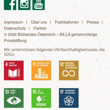
Facebook
Instagram
Youtube
Impressum
Über uns
Publikationen
Presse
Fußzeilenmenü
Datenschutz
Partner
© 2026 Blühendes Österreich – BILLA gemeinnützige
Privatstiftung
Wir unterstützen folgende UN-Nachhaltigkeitsziele, die
SDGs: