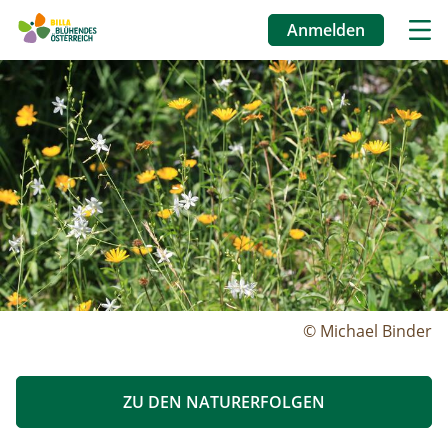
Anmelden
Benutzermenü
Image
Direkt
zum
Inhalt
© Michael Binder
ZU DEN NATURERFOLGEN