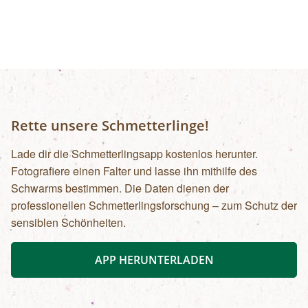
einer kurzen theoretischen Einführung über
Technik, Bildausschnitt und Bildaufbau vor allem
mit der praktischen Umsetzung beschäftigen:
das Prinzip „learning by doing“ macht
augenscheinlich, wie technisch perfekte Fotos
durch das gezielte Zusammenspiel von Bildidee,
Gestaltung und Kameratechnik entstehen!
Rette unsere Schmetterlinge!
Öffentliche Verkehrsmittel
Lade dir die Schmetterlingsapp kostenlos herunter.
Fotografiere einen Falter und lasse ihn mithilfe des
Schwarms bestimmen. Die Daten dienen der
professionellen Schmetterlingsforschung – zum Schutz der
sensiblen Schönheiten.
APP HERUNTERLADEN