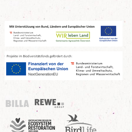
Billa
REWE Group
UN Decade
Birdlife