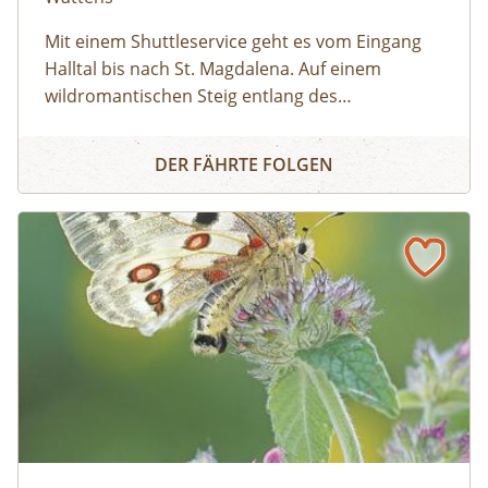
Mit einem Shuttleservice geht es vom Eingang
Halltal bis nach St. Magdalena. Auf einem
wildromantischen Steig entlang des
Halltalbaches wandern wir zum Issboden,
Ins Blumenparadies zum Issanger
welcher für seine Pflanzenvielfalt bekannt ist.
DER FÄHRTE FOLGEN
Ausgerüstet mit Swarovski Ferngläsern lassen
sich mit etwas Glück Gämsen, Steinböcke und
Steinadler beobachten!
Naturfotografie „vor der Haustüre“ © Siehe Veranstalter