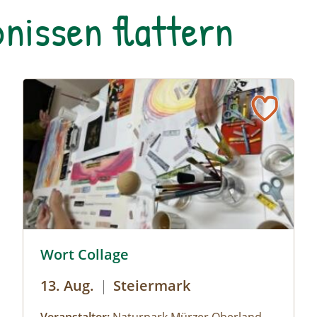
nissen flattern
ten © Naturpark Sölktäler
© © Naturpark Mürzer Oberland
Wort Collage
13. Aug.
|
Steiermark