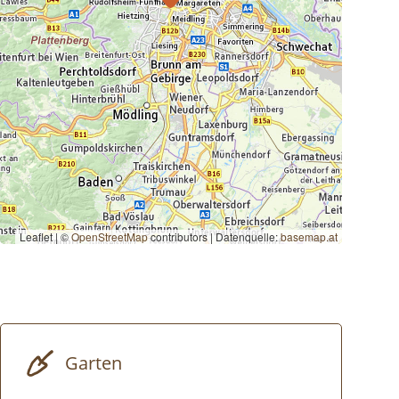
Leaflet | ©
OpenStreetMap
contributors
|
Datenquelle:
basemap.at
Garten