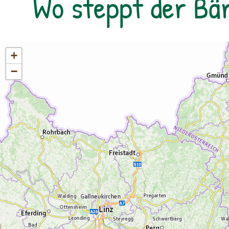
Wo steppt der Bä
+
−