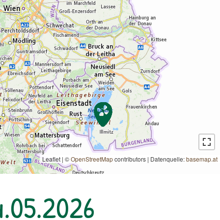
Leaflet | ©
OpenStreetMap
contributors
|
Datenquelle:
basemap.at
4.05.2026