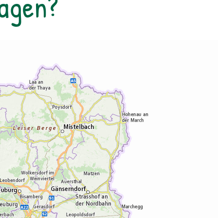
Tagen?
Heilkräuter, Die Apotheke der Natur – Im
Naturparkhaus im Bergsteigerdorf Ginzling
und in der Tyrolia Mayrhofen erhältllich!