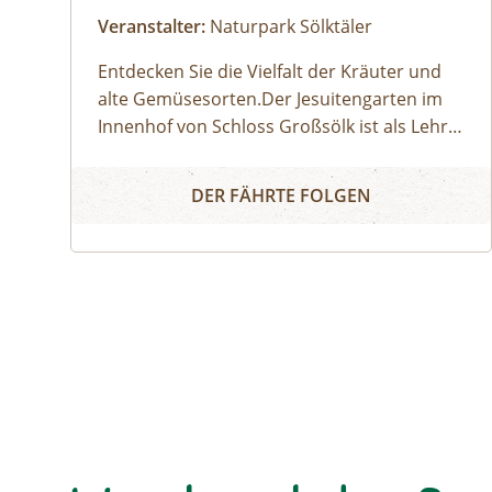
Veranstalter:
Naturpark Sölktäler
Entdecken Sie die Vielfalt der Kräuter und
alte Gemüsesorten.Der Jesuitengarten im
Innenhof von Schloss Großsölk ist als Lehr-
und Schaugarten anerkannt. Neben Blumen
Entdecke die Wunderwelt der Kräuter
gedeihen hier viele Heil- und Gewürzkräuter
DER FÄHRTE FOLGEN
sowie neue und alte, in Vergessenheit
geratene Gemüsesorten. Während die
Erwachsenen an der Kräuterführung mit
Martha teilnehmen, können die Kinder bei
einer Kinderführung einen lustigen Streifzug
durch den Jesuitengarten machen.Dauer: 2
StundenKosten: Erwachsene € 14,- | Kinder
(6-14 Jahre) € 10,- | gratis mit der
Sommercard