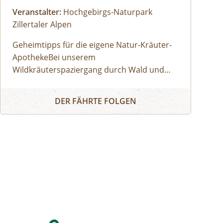
Veranstalter:
Hochgebirgs-Naturpark
Zillertaler Alpen
Geheimtipps für die eigene Natur-Kräuter-
ApothekeBei unserem
Wildkräuterspaziergang durch Wald und
Wiese entlocken wir der Natur im Tuxertal
WILDKRÄUTERSPAZIERGANG IN TUX
die Geheimnisse über die Heilkräfte der
DER FÄHRTE FOLGEN
Alpenkräuter. Diese tolle Natur-Apotheke ist
vor unserer Haustür. Der richtige
Sammelzeitpunkt wird von den Jahreszeiten
bestimmt. Zu jeder Zeit sind wahre Schätze
zu fi nden. Wir besprechen altes Wissen von
Kräutern, Baum-Harzen und Wurzeln und
entdecken die vielfältigen Anwendungs- und
Verarbeitungsmöglichkeiten. Vom
Treffpunkt aus geht´s in Richtung
Bichlalm.BUCH-TIPP: Gottfried Hochgruber: