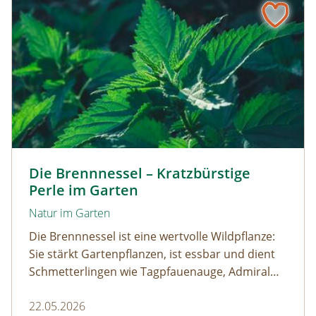
Kleine Brennnessel © VISKA / www.shutterstock.com
Die Brennnessel – Kratzbürstige
Perle im Garten
Natur im Garten
Die Brennnessel ist eine wertvolle Wildpflanze:
Sie stärkt Gartenpflanzen, ist essbar und dient
Schmetterlingen wie Tagpfauenauge, Admiral
und andere als wichtige Raupenfutterpflanze.
22.05.2026
Wer sie im Garten stehen lässt, fördert die