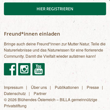
HIER REGISTRIEREN
Freund*innen einladen
Bringe auch deine Freund*innen zur Mutter Natur. Teile die
Naturerlebnisse und das Naturwissen für eine florierende
Community. Damit die Vielfalt wieder aufatmen kann!
Facebook
Instagram
Youtube
Impressum
Über uns
Publikationen
Presse
Fußzeilenmenü
Datenschutz
Partner
© 2026 Blühendes Österreich – BILLA gemeinnützige
Privatstiftung