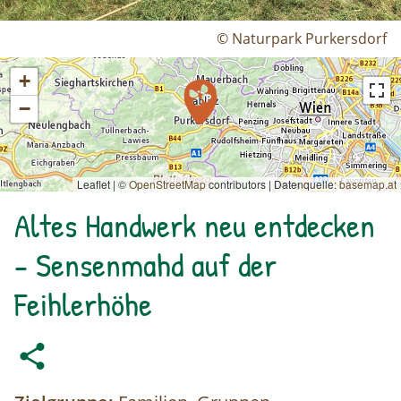
© Naturpark Purkersdorf
+
−
Leaflet | ©
OpenStreetMap
contributors
|
Datenquelle:
basemap.at
Altes Handwerk neu entdecken
- Sensenmahd auf der
Feihlerhöhe