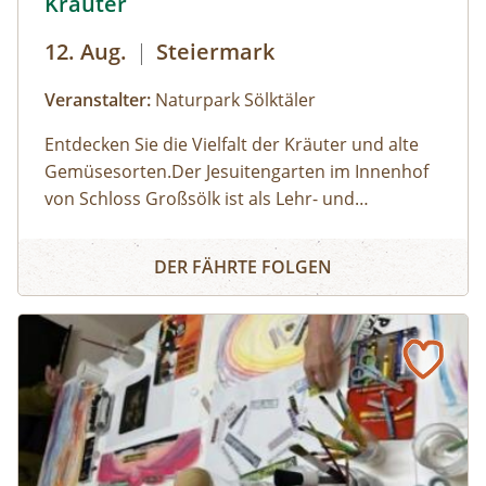
Kräuter
12. Aug.
|
Steiermark
Veranstalter:
Naturpark Sölktäler
Entdecken Sie die Vielfalt der Kräuter und alte
Gemüsesorten.Der Jesuitengarten im Innenhof
von Schloss Großsölk ist als Lehr- und
Schaugarten anerkannt. Neben Blumen
Entdecke die Wunderwelt der Kräuter
gedeihen hier viele Heil- und Gewürzkräuter
DER FÄHRTE FOLGEN
sowie neue und alte, in Vergessenheit geratene
Gemüsesorten. Während die Erwachsenen an
der Kräuterführung mit Martha teilnehmen,
können die Kinder bei einer Kinderführung
einen lustigen Streifzug durch den
Jesuitengarten machen.Dauer: 2
StundenKosten: Erwachsene € 14,- | Kinder (6-
14 Jahre) € 10,- | gratis mit der Sommercard