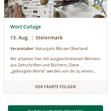
© © Naturpark Mürzer Oberland
Wort Collage
13. Aug.
|
Steiermark
Veranstalter:
Naturpark Mürzer Oberland
Wir arbeiten hier mit ausgeschnittenen Wörtern
aus Zeitschriften und Büchern. Diese
,,geborgten Worte" werden von dir zu einem
individuellen Text neu zusammengesetzt. Die
Wort Collage
Worte können herumgeschoben oder
DER FÄHRTE FOLGEN
zurechtgeschnitten werden, bis eine für dich
stimmige Essenz davon übrig bleibt. Durch diese
Collagetechnik entstehen Bilder im Kopf. Diese
Bilder und momentane Gefühle können im