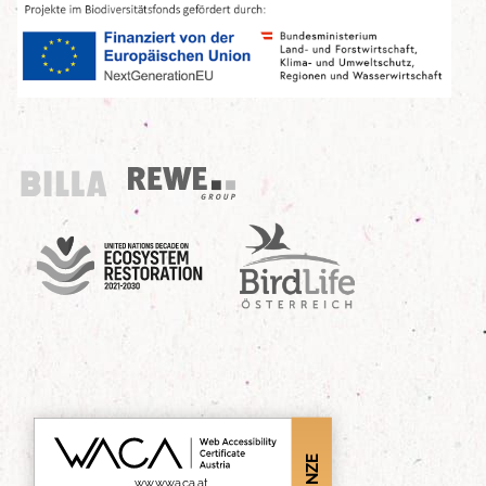
Billa
REWE Group
UN Decade
Birdlife