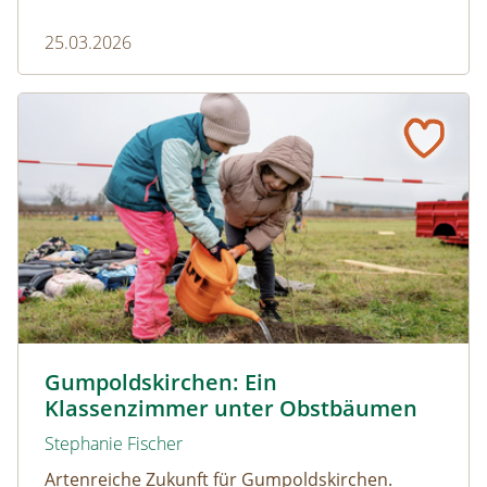
blauen Färbung und einem faszinierenden
25.03.2026
Zusammenspiel mit Ameisen.
Gumpoldskirchen: Ein Klassenzimmer unter Obstbäume
© Christian Dusek
Gumpoldskirchen: Ein
Klassenzimmer unter Obstbäumen
Stephanie Fischer
Artenreiche Zukunft für Gumpoldskirchen.