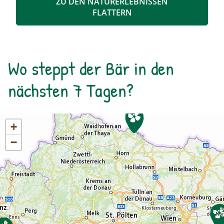
ZU DEN NATURERLEBNISSEN
Anschluss mit unterschiedlichen Materealien
FLATTERN
auf Papier gemalt werden. Der zuvor
entstandene Text wird als Abschluss auf das
gemalte Bild geklebt.
Wo steppt der Bär in den
nächsten 7 Tagen?
+
−