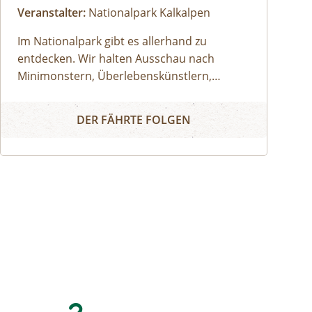
Veranstalter:
Nationalpark Kalkalpen
Im Nationalpark gibt es allerhand zu
entdecken. Wir halten Ausschau nach
Minimonstern, Überlebenskünstlern,
unscheinbaren Naturschönheiten und
Nationalpark Erlebnistour für Kinder und Familien
lüften so manches Geheimnis der Natur.
DER FÄHRTE FOLGEN
Seid bereit und aufmerksam! Wer weiß, was
uns während der Wanderung über den Weg
läuft.