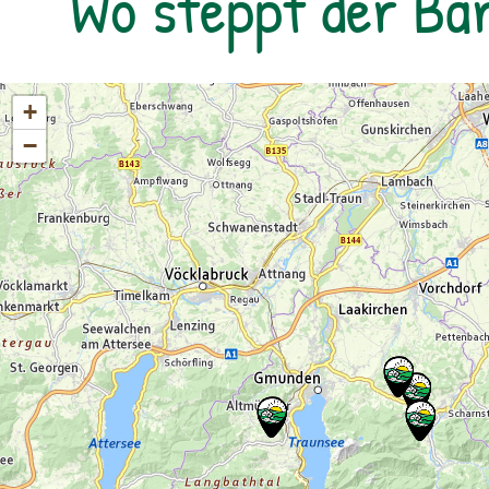
Wo steppt der Bä
+
−