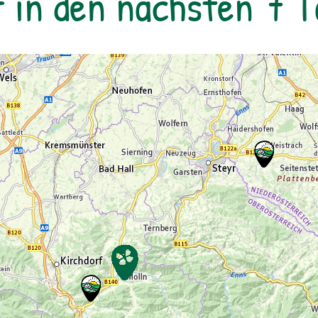
r in den nächsten 7 
garantiert!Montag bis Freitag | Betreuung
jeweils von 08:00 bis 16:30 Uhr:Mo & Di –
Programm in EckartsauMi – Programm im
Nationalparkzentrum im Schloss Orth an
der DonauDo & Fr – Programm in
EckartsauVerpflegung: Lunchpakete & 1x
Grillen am Lagefeuer, Getränke