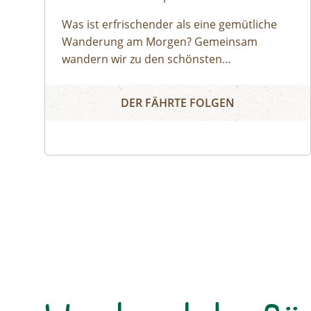
Was ist erfrischender als eine gemütliche
Wanderung am Morgen? Gemeinsam
wandern wir zu den schönsten
Aussichtspunkten im Naturpark Mürzer
Ausrüstung:
gutes Schuhwerk, kleine Jause
Im Frühtau zu Berge, wir ziehen...
Oberland.
und Getränk
DER FÄHRTE FOLGEN