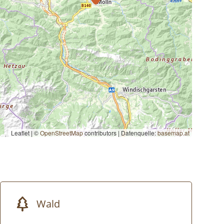
Leaflet | ©
OpenStreetMap
contributors
|
Datenquelle:
basemap.at
Wald