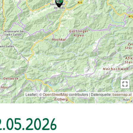
Leaflet | ©
OpenStreetMap
contributors
|
Datenquelle:
basemap.at
2.05.2026