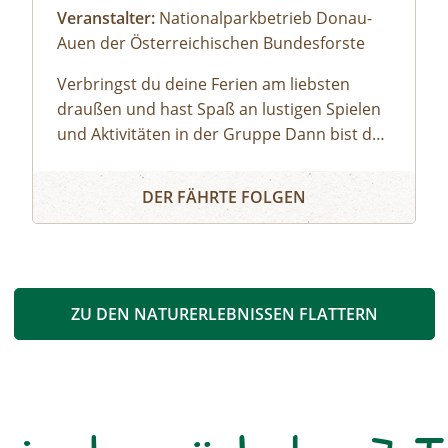
Veranstalter:
Nationalparkbetrieb Donau-
Auen der Österreichischen Bundesforste
Verbringst du deine Ferien am liebsten
draußen und hast Spaß an lustigen Spielen
und Aktivitäten in der Gruppe Dann bist du
bei uns genau richtig! Unsere Ferienwoche
Nationalparkcamp Eckartsau: Ferienwoche Mini
Mini bietet spannende Expeditionen in den
DER FÄHRTE FOLGEN
Auwald, viel Raum zum Toben und Spielen,
gemütliches Lagerfeuer und zahlreiche
weitere Highlights.Gemeinsam mit unseren
Nationalpark-Rangerinnen und -Rangern
entdeckst du bei Ausflügen die Donau-Auen,
ZU DEN NATURERLEBNISSEN FLATTERN
erfährst spielerisch Wissenswertes über
Tiere und Pflanzen und kannst das
weitläufige Campgelände voll auskosten.
Freu dich auf unvergessliche Tage in der
Natur – Abenteuer, Spiel und Spaß sind