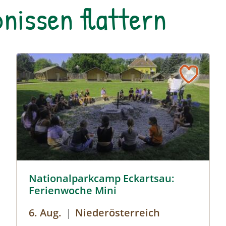
nissen flattern
auer
© Cornelia Gillmann
Nationalparkcamp Eckartsau:
Ferienwoche Mini
6. Aug.
|
Niederösterreich