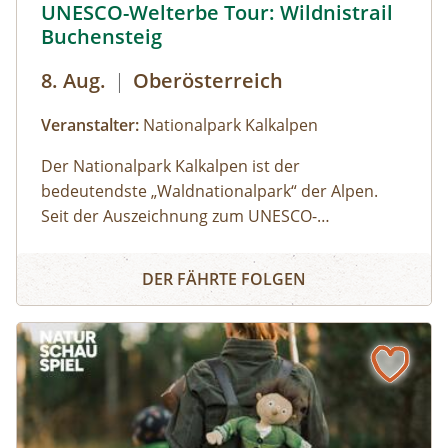
UNESCO-Welterbe Tour: Wildnistrail
augenscheinlich, wie technisch perfekte Fotos
Buchensteig
durch das gezielte Zusammenspiel von Bildidee,
Gestaltung und Kameratechnik entstehen!
8. Aug.
|
Oberösterreich
Öffentliche Verkehrsmittel
Veranstalter:
Nationalpark Kalkalpen
Der Nationalpark Kalkalpen ist der
bedeutendste „Waldnationalpark“ der Alpen.
Seit der Auszeichnung zum UNESCO-
Weltnaturerbe ist der Nationalpark Kalkalpen
UNESCO-Welterbe Tour: Wildnistrail Buchensteig
Teil eines europaweiten Projekts zum Schutz der
DER FÄHRTE FOLGEN
letzten verbliebenen Buchenurwälder. Diese
uralten Wälder mit ihrer Vielfalt an
Lebensräumen sind ein Naturschatz. Hier finden
Urwaldarten, wie der Alpenbockkäfer und der
Weißrückenspecht, ein Zuhause.