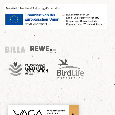
Billa
REWE Group
UN Decade
Birdlife