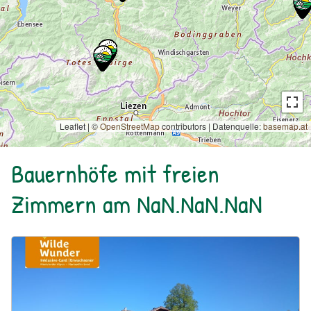
Leaflet | ©
OpenStreetMap
contributors
|
Datenquelle:
basemap.at
Bauernhöfe mit freien
Zimmern am NaN.NaN.NaN
Urlaub am Bauernhof: Bio Bauernhof Kurzeck