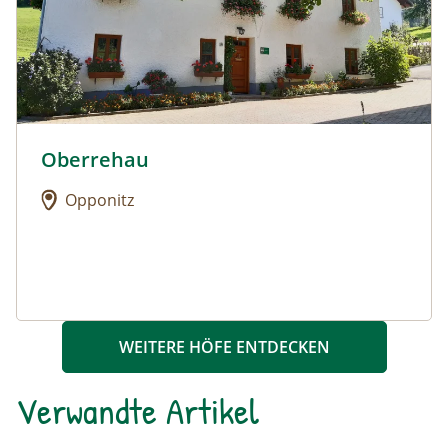
Oberrehau
Urlaub am Bauernhof: Oberrehau
Opponitz
WEITERE HÖFE ENTDECKEN
Verwandte Artikel