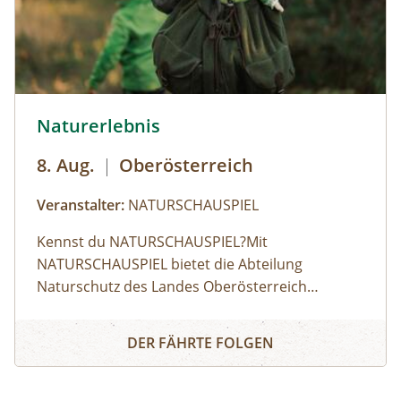
© Robert Maybach
Naturerlebnis
8. Aug.
|
Oberösterreich
Veranstalter:
NATURSCHAUSPIEL
Kennst du NATURSCHAUSPIEL?⁠Mit
NATURSCHAUSPIEL bietet die Abteilung
Naturschutz des Landes Oberösterreich
Angebote für Erlebnisse in der Natur, die
Naturerlebnis
gleichzeitig Wissen über den Wert und den
DER FÄHRTE FOLGEN
Schutz der Natur vermitteln. ⁠⁠Finde dein
Highlight!⁠Aktuell kannst du aus 200 geführten
Touren in ganz Oberösterreich wählen: Egal ob