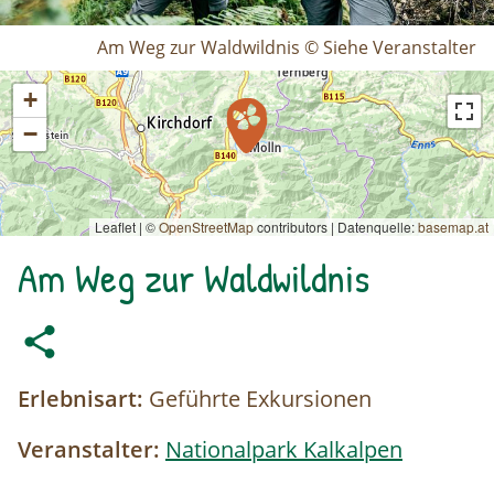
Am Weg zur Waldwildnis © Siehe Veranstalter
+
−
Leaflet | ©
OpenStreetMap
contributors
|
Datenquelle:
basemap.at
Am Weg zur Waldwildnis
Erlebnisart:
Geführte Exkursionen
Veranstalter:
Nationalpark Kalkalpen