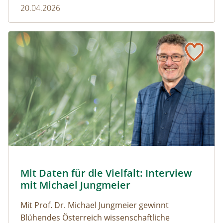
20.04.2026
Naturmagazin: Mit Daten für die Vielfalt: Interview mit M
Mit Daten für die Vielfalt: Interview mit Michael Jungmeier
© Robert Harson
Mit Daten für die Vielfalt: Interview
Naturmagazin: Mit Daten für die Vielfalt: Interview mi
mit Michael Jungmeier
Mit Prof. Dr. Michael Jungmeier gewinnt
Blühendes Österreich wissenschaftliche