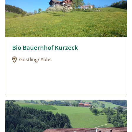
Bio Bauernhof Kurzeck
Urlaub am Bauernhof: Bio Bauernhof Kurzeck
Göstling/ Ybbs
Urlaub am Bauernhof: Dorferhof