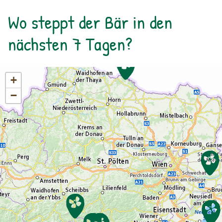
Uhr): Erwachsene: € 7,00Kinder und Jugendliche
Wo steppt der Bär in den
bis 15 Jahre: € 5,00Familienkarte (max. 4
Personen): € 12,00
nächsten 7 Tagen?
+
−