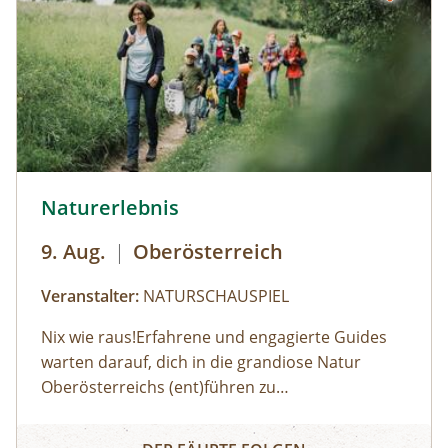
© Robert Maybach
Naturerlebnis
9. Aug.
|
Oberösterreich
Veranstalter:
NATURSCHAUSPIEL
Nix wie raus!Erfahrene und engagierte Guides
warten darauf, dich in die grandiose Natur
Oberösterreichs (ent)führen zu
dürfen:Haifischzähne finden, Brennnessel essen,
Naturerlebnis
Alpakas versorgen, Wassermonster fangen,