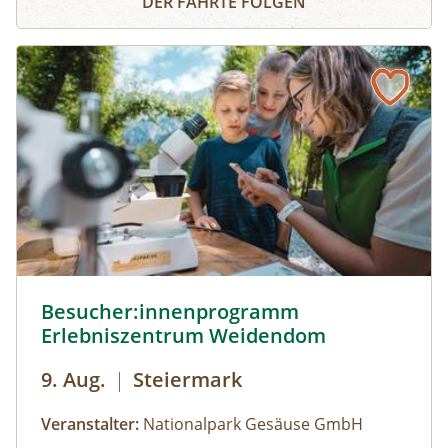
DER FÄHRTE FOLGEN
Fährtenlesen lernen, Höhlen erforschen, Honig
ernten, Pilze bestimmen, Probeklettern am Fels
und noch vieles mehr: Auf unserer Website
findest du alle Angebote, flexibel buchbar zum
Wunschtermin.So geht's:⁠Melde dich zu einem
Termin aus dem Veranstaltungskalender an
oder organisiere dein privates
NATURSCHAUSPIEL: Jede Tour kann auf Anfrage
zu individuell vereinbarten Terminen
durchgeführt werden. ⁠
Besucher:innenprogramm Erlebniszentrum Weidendom ©
Besucher:innenprogramm
Erlebniszentrum Weidendom
9. Aug.
|
Steiermark
Veranstalter:
Nationalpark Gesäuse GmbH