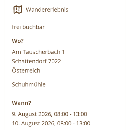
Wandererlebnis
Termin: jederzeit nach Voranmeldung ab
frei buchbar
5 Personen
Wo?
Dauer: 5 h
Am Tauscherbach 1
Schattendorf 7022
Österreich
Schuhmühle
Wann?
9. August 2026, 08:00
-
bis
13:00
10. August 2026, 08:00
-
bis
13:00