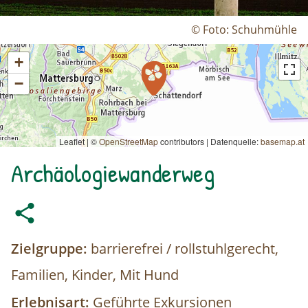
© Foto: Schuhmühle
+
−
Leaflet | ©
OpenStreetMap
contributors
|
Datenquelle:
basemap.at
Archäologiewanderweg
Zielgruppe:
barrierefrei / rollstuhlgerecht,
Familien, Kinder, Mit Hund
Erlebnisart:
Geführte Exkursionen