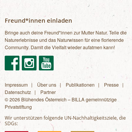
Freund*innen einladen
Bringe auch deine Freund*innen zur Mutter Natur. Teile die
Naturerlebnisse und das Naturwissen für eine florierende
Community. Damit die Vielfalt wieder aufatmen kann!
Facebook
Instagram
Youtube
Impressum
Über uns
Publikationen
Presse
Fußzeilenmenü
Datenschutz
Partner
© 2026 Blühendes Österreich – BILLA gemeinnützige
Privatstiftung
Wir unterstützen folgende UN-Nachhaltigkeitsziele, die
SDGs: