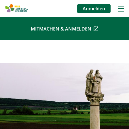
Anmelden
Benutzermenü
MITMACHEN & ANMELDEN
Direkt
zum
Inhalt