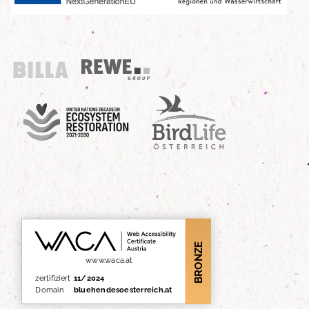
Billa
REWE Group
UN Decade
Birdlife