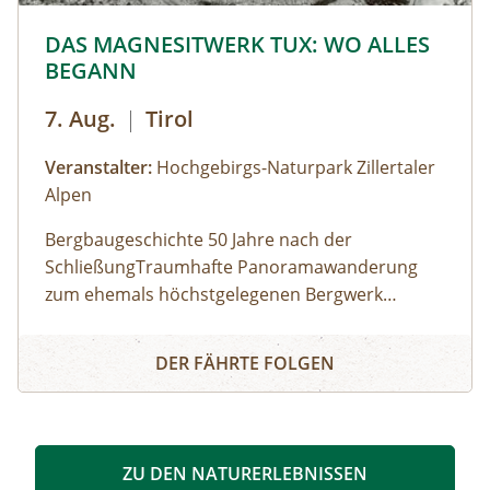
© © Hochgebirgs-Naturpark Zillertaler Alpen
DAS MAGNESITWERK TUX: WO ALLES
BEGANN
7. Aug.
|
Tirol
Veranstalter:
Hochgebirgs-Naturpark Zillertaler
Alpen
Bergbaugeschichte 50 Jahre nach der
SchließungTraumhafte Panoramawanderung
zum ehemals höchstgelegenen Bergwerk
Europas. Noch bevor die ersten Touristen ins
DAS MAGNESITWERK TUX: WO ALLES BEGANN
Tal kamen, hat mit dem Auffi nden der
DER FÄHRTE FOLGEN
Magnesit-Lagerstätten die wichtigste Epoche für
die wirtschaftliche Entwicklung des Tuxertals
begonnen. Bis zu 400 Menschen haben sich mit
Abbau und Verhüttung des feuerfesten Gesteins
ZU DEN NATURERLEBNISSEN
den Lebensunterhalt verdient. Wir wandern von