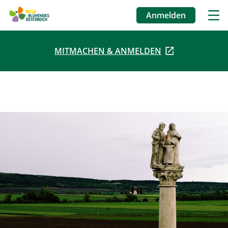
Anmelden
Benutzermenü
MITMACHEN & ANMELDEN
Direkt
zum
Inhalt