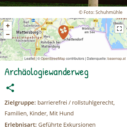
© Foto: Schuhmühle
+
−
Leaflet | ©
OpenStreetMap
contributors
|
Datenquelle:
basemap.at
Archäologiewanderweg
Zielgruppe:
barrierefrei / rollstuhlgerecht,
Familien, Kinder, Mit Hund
Erlebnisart:
Geführte Exkursionen