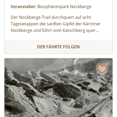
Veranstalter:
Biosphärenpark Nockberge
Der Nockberge-Trail durchquert auf acht
Tagesetappen die sanften Gipfel der Kärntner
Nockberge und führt vom Katschberg quer
durch den UNESCO Biosphärenpark Nockberge
Nockberge-Trail: Etappe 5 Falkertsee - Bad Kleinkirchhei
zu den Thermen in Bad Kleinkirchheim und
DER FÄHRTE FOLGEN
weiter bis an den Millstätter See. Zu Beginn
dieser Wanderung bringt uns das Nockmobil
vom Ausgangspunkt in Bad Kleinkirchheim
hinauf zum Falkertsee. Begleitet von einem:einer
Biosphärenpark-Ranger:in wandern wir dann
auf den wohl bekanntesten Gipfel des Trails –
den Falkertspitz – und über den langen Rücken
der Totelitzen wieder hinab nach Bad
Kleinkirchheim. Dabei legen wir eine Strecke von
13 km bei 470 m im Aufstieg und 1.340 m im
Abstieg zurück.