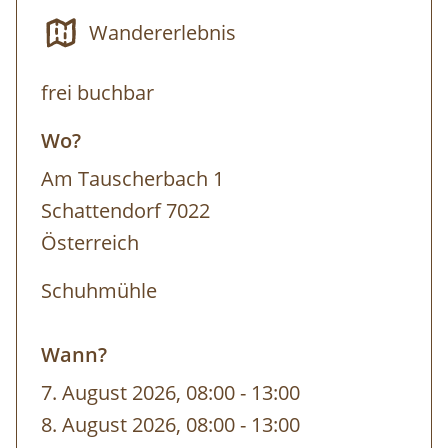
Wandererlebnis
Termin: jederzeit nach Voranmeldung ab
frei buchbar
5 Personen
Wo?
Dauer: 5 h
Am Tauscherbach 1
Schattendorf 7022
Österreich
Schuhmühle
Wann?
7. August 2026, 08:00
-
bis
13:00
8. August 2026, 08:00
-
bis
13:00