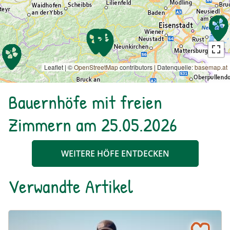
Leaflet | ©
OpenStreetMap
contributors
|
Datenquelle:
basemap.at
Bauernhöfe mit freien
Zimmern am 25.05.2026
WEITERE HÖFE ENTDECKEN
Verwandte Artikel
“Unsere Betriebe stehen mit dem Rücken zur Wand” – Bi