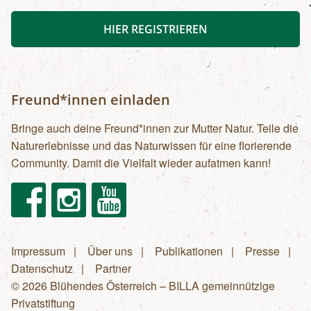
HIER REGISTRIEREN
Freund*innen einladen
Bringe auch deine Freund*innen zur Mutter Natur. Teile die
Naturerlebnisse und das Naturwissen für eine florierende
Community. Damit die Vielfalt wieder aufatmen kann!
Facebook
Instagram
Youtube
Impressum
Über uns
Publikationen
Presse
Fußzeilenmenü
Datenschutz
Partner
© 2026 Blühendes Österreich – BILLA gemeinnützige
Privatstiftung