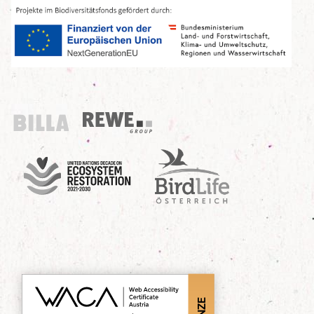
Billa
REWE Group
UN Decade
Birdlife