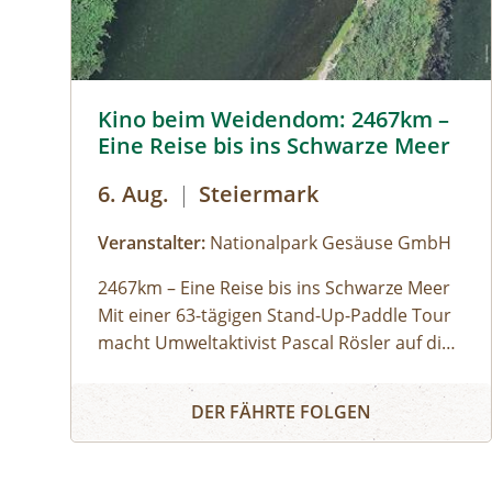
Kino beim Weidendom: 2467km – Eine Reise bis ins
Kino beim Weidendom: 2467km –
Eine Reise bis ins Schwarze Meer
6. Aug.
|
Steiermark
Veranstalter:
Nationalpark Gesäuse GmbH
2467km – Eine Reise bis ins Schwarze Meer
Mit einer 63-tägigen Stand-Up-Paddle Tour
macht Umweltaktivist Pascal Rösler auf die
Wasserverschmutzung aufmerksam – von
Teilnahme kostenlos
Kino beim Weidendom: 2467km – Eine Reise bis in
München aus über Isar und Donau bis zum
DER FÄHRTE FOLGEN
Schwarzen Meer. Regie: Anton Zabriskie,
2017