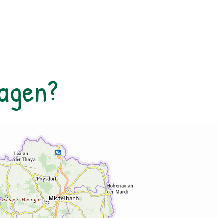
Nordseite des Sees führt der Rundweg auf
eine Anhöhe mit Blick über den Talschluss
mit seinen imposanten Felswänden, in
denen sich Gämsen tummeln. Der Rückweg
erfolgt auf derselben Strecke. zur
Detailinformation
Tagen?