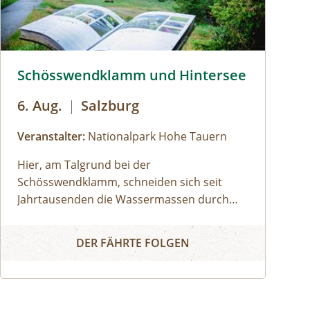
Schösswendklamm und Hintersee © Siehe Veranstalter
Schösswendklamm und Hintersee
6. Aug.
|
Salzburg
Veranstalter:
Nationalpark Hohe Tauern
Hier, am Talgrund bei der
Schösswendklamm, schneiden sich seit
Jahrtausenden die Wassermassen durch
das harte Gestein. Dadurch sind
Schösswendklamm und Hintersee
sehenswerte Erosionsformen, Kolke und
DER FÄHRTE FOLGEN
kleine Wasserfälle entstanden. Der Klamm
folgend geht es weiter bis zum Hintersee
und Sie erfahren Wissenswertes über Flora
und Fauna im hinteren Felbertal. An der