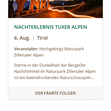
 Schwarze Meer © Siehe Veranstalter
© © Hochgebirgs-Naturpark Zillertaler Alpen
NACHTERLEBNIS TUXER ALPEN
6. Aug.
|
Tirol
Veranstalter:
Hochgebirgs-Naturpark
Zillertaler Alpen
Sterne in der Dunkelheit der BergeDer
Nachthimmel im Naturpark Zillertaler Alpen
ist ein beeindruckendes Naturschauspiel.
Die Zillertaler und Tuxer Alpen zählen
s Schwarze Meer
NACHTERLEBNIS TUXER ALPEN
österreichweit zu den Regionen, wo man
DER FÄHRTE FOLGEN
den dunklen Nachthimmel mit seinen
leuchtenden Sternen noch intensiv erleben
kann. Wir fahren mit dem Taxi zum