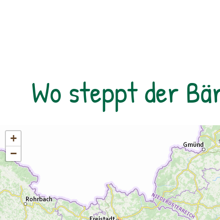
Wo steppt der Bä
+
−