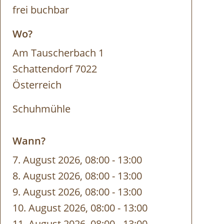
frei buchbar
Wo?
Am Tauscherbach 1
Schattendorf 7022
Österreich
Schuhmühle
Wann?
7. August 2026, 08:00
-
bis
13:00
8. August 2026, 08:00
-
bis
13:00
9. August 2026, 08:00
-
bis
13:00
10. August 2026, 08:00
-
bis
13:00
11. August 2026, 08:00
-
bis
13:00