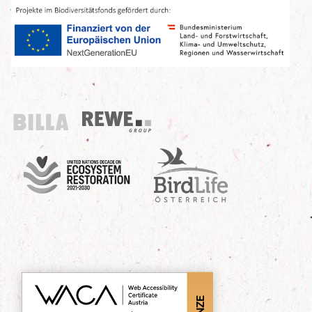
Billa
REWE Group
UN Decade
Birdlife