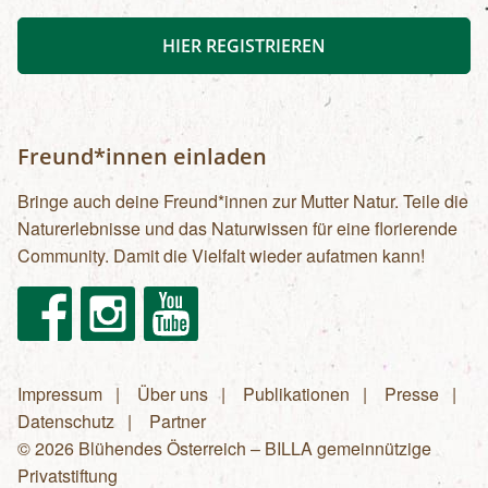
HIER REGISTRIEREN
Freund*innen einladen
Bringe auch deine Freund*innen zur Mutter Natur. Teile die
Naturerlebnisse und das Naturwissen für eine florierende
Community. Damit die Vielfalt wieder aufatmen kann!
Facebook
Instagram
Youtube
Impressum
Über uns
Publikationen
Presse
Fußzeilenmenü
Datenschutz
Partner
© 2026 Blühendes Österreich – BILLA gemeinnützige
Privatstiftung