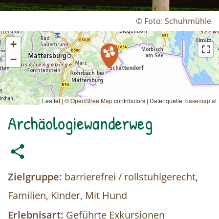
© Foto: Schuhmühle
+
−
Leaflet | ©
OpenStreetMap
contributors
|
Datenquelle:
basemap.at
Archäologiewanderweg
Zielgruppe:
barrierefrei / rollstuhlgerecht,
Familien, Kinder, Mit Hund
Erlebnisart:
Geführte Exkursionen