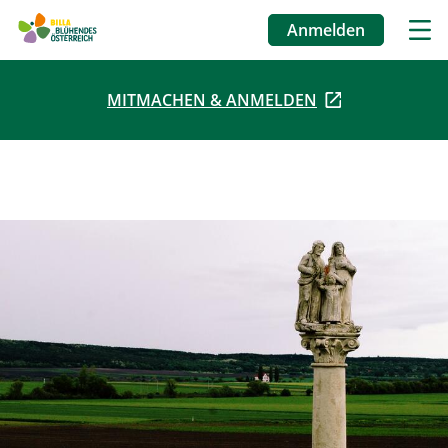
Anmelden
Benutzermenü
MITMACHEN & ANMELDEN
Direkt
zum
Inhalt