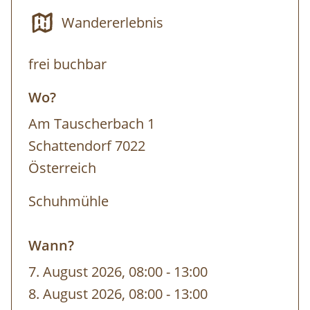
Wandererlebnis
Termin: jederzeit nach Voranmeldung ab
frei buchbar
5 Personen
Wo?
Dauer: 5 h
Am Tauscherbach 1
Schattendorf 7022
Österreich
Schuhmühle
Wann?
7. August 2026, 08:00
-
bis
13:00
8. August 2026, 08:00
-
bis
13:00