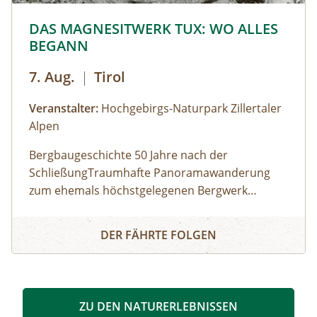
© © Hochgebirgs-Naturpark Zillertaler Alpen
DAS MAGNESITWERK TUX: WO ALLES
BEGANN
7. Aug.
|
Tirol
Veranstalter:
Hochgebirgs-Naturpark Zillertaler
Alpen
Bergbaugeschichte 50 Jahre nach der
SchließungTraumhafte Panoramawanderung
zum ehemals höchstgelegenen Bergwerk
Europas. Noch bevor die ersten Touristen ins
DAS MAGNESITWERK TUX: WO ALLES BEGANN
Tal kamen, hat mit dem Auffi nden der
DER FÄHRTE FOLGEN
Magnesit-Lagerstätten die wichtigste Epoche für
die wirtschaftliche Entwicklung des Tuxertals
begonnen. Bis zu 400 Menschen haben sich mit
Abbau und Verhüttung des feuerfesten Gesteins
ZU DEN NATURERLEBNISSEN
den Lebensunterhalt verdient. Wir wandern von