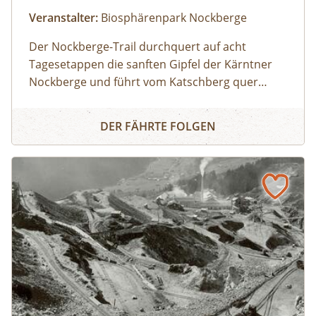
Veranstalter:
Biosphärenpark Nockberge
Der Nockberge-Trail durchquert auf acht
Tagesetappen die sanften Gipfel der Kärntner
Nockberge und führt vom Katschberg quer
durch den UNESCO Biosphärenpark Nockberge
Nockberge-Trail: Etappe 5 Falkertsee - Bad Kleinkirchhei
zu den Thermen in Bad Kleinkirchheim und
DER FÄHRTE FOLGEN
weiter bis an den Millstätter See. Zu Beginn
dieser Wanderung bringt uns das Nockmobil
vom Ausgangspunkt in Bad Kleinkirchheim
hinauf zum Falkertsee. Begleitet von einem:einer
Biosphärenpark-Ranger:in wandern wir dann
auf den wohl bekanntesten Gipfel des Trails –
den Falkertspitz – und über den langen Rücken
der Totelitzen wieder hinab nach Bad
Kleinkirchheim. Dabei legen wir eine Strecke von
13 km bei 470 m im Aufstieg und 1.340 m im
Abstieg zurück.