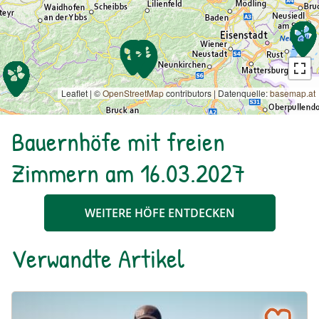
Leaflet | ©
OpenStreetMap
contributors
|
Datenquelle:
basemap.at
Bauernhöfe mit freien
Zimmern am 16.03.2027
WEITERE HÖFE ENTDECKEN
Verwandte Artikel
“Unsere Betriebe stehen mit dem Rücken zur Wand” – Bi