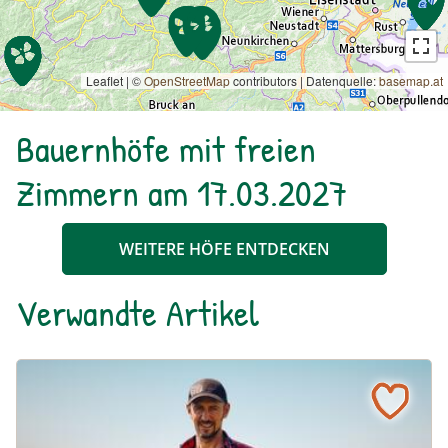
Leaflet | ©
OpenStreetMap
contributors
|
Datenquelle:
basemap.at
Bauernhöfe mit freien
Zimmern am 17.03.2027
WEITERE HÖFE ENTDECKEN
Verwandte Artikel
“Unsere Betriebe stehen mit dem Rücken zur Wand” – Bi