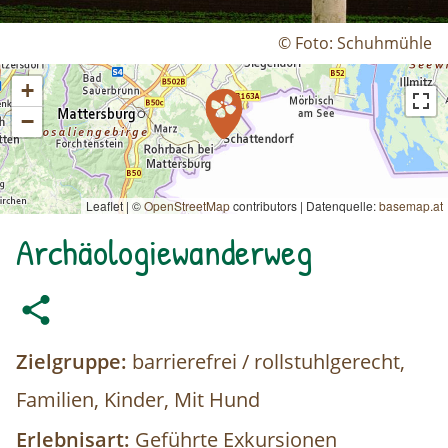
© Foto: Schuhmühle
+
−
Leaflet | ©
OpenStreetMap
contributors
|
Datenquelle:
basemap.at
Archäologiewanderweg
Zielgruppe:
barrierefrei / rollstuhlgerecht,
Familien, Kinder, Mit Hund
Erlebnisart:
Geführte Exkursionen