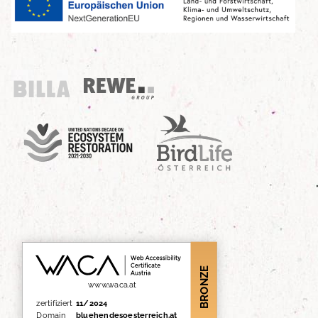
Billa
REWE Group
UN Decade
Birdlife