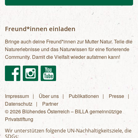
Freund*innen einladen
Bringe auch deine Freund*innen zur Mutter Natur. Teile die
Naturerlebnisse und das Naturwissen für eine florierende
Community. Damit die Vielfalt wieder aufatmen kann!
Facebook
Instagram
Youtube
Impressum
Über uns
Publikationen
Presse
Fußzeilenmenü
Datenschutz
Partner
© 2026 Blühendes Österreich – BILLA gemeinnützige
Privatstiftung
Wir unterstützen folgende UN-Nachhaltigkeitsziele, die
SDGs: