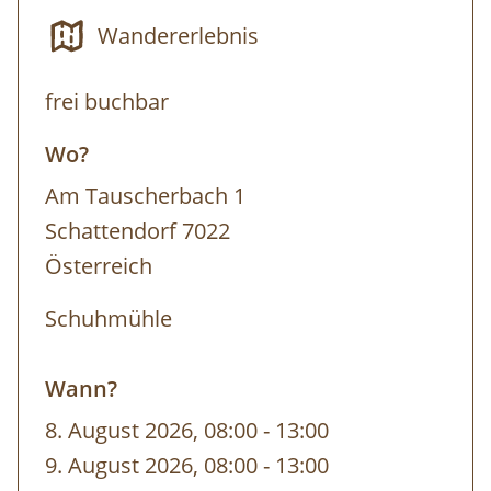
Wandererlebnis
Termin: jederzeit nach Voranmeldung ab
frei buchbar
5 Personen
Wo?
Dauer: 5 h
Am Tauscherbach 1
Schattendorf 7022
Österreich
Schuhmühle
Wann?
8. August 2026, 08:00
-
bis
13:00
9. August 2026, 08:00
-
bis
13:00