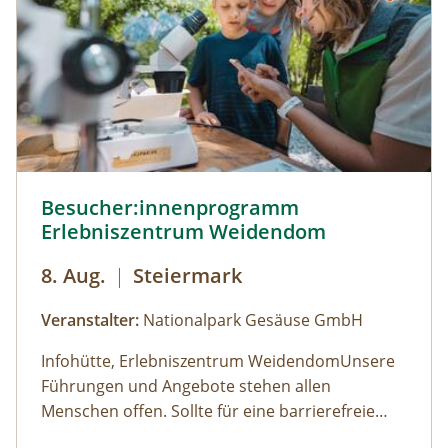
Besucher:innenprogramm Erlebniszentrum Weidendom ©
Besucher:innenprogramm
Erlebniszentrum Weidendom
8. Aug.
|
Steiermark
Veranstalter:
Nationalpark Gesäuse GmbH
Infohütte, Erlebniszentrum WeidendomUnsere
Führungen und Angebote stehen allen
Menschen offen. Sollte für eine barrierefreie
Teilnahme eine besondere Form der
Öffnungszeiten: (der Weidendom ist ganzjährig