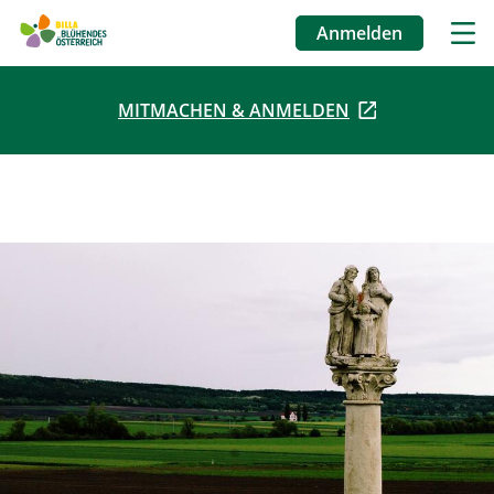
Anmelden
Benutzermenü
MITMACHEN & ANMELDEN
Direkt
zum
Inhalt