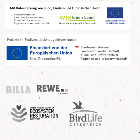
Billa
REWE Group
UN Decade
Birdlife