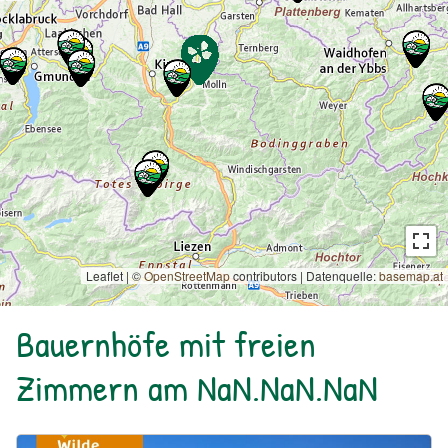
Leaflet | ©
OpenStreetMap
contributors
|
Datenquelle:
basemap.at
Bauernhöfe mit freien
Zimmern am NaN.NaN.NaN
Urlaub am Bauernhof: Bio Bauernhof Kurzeck