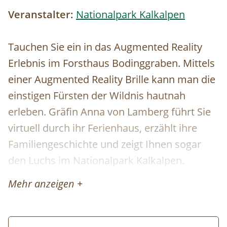
Veranstalter:
Nationalpark Kalkalpen
Tauchen Sie ein in das Augmented Reality
Erlebnis im Forsthaus Bodinggraben. Mittels
einer Augmented Reality Brille kann man die
einstigen Fürsten der Wildnis hautnah
erleben. Gräfin Anna von Lamberg führt Sie
virtuell durch ihr Ferienhaus, erzählt ihre
Familiengeschichte und zeigt Ihnen sogar
den Luchs im Nationalpark Kalkalpen.
Mehr anzeigen +
Ablauf: Die Tour startet mit einem kurzen
Spaziergang (ca. 700 m) vom Jagahäusl im
Bodinggraben bis zum Forsthaus, bei dem