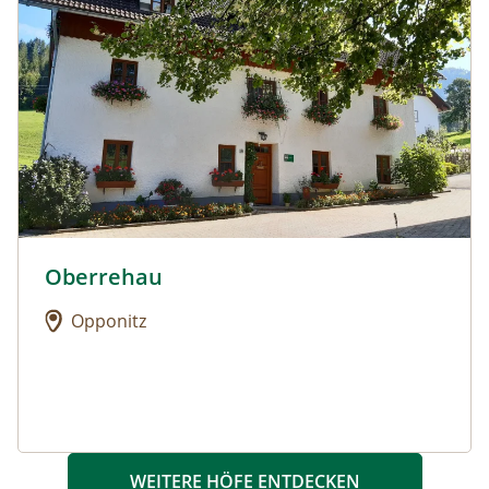
Oberrehau
Urlaub am Bauernhof: Oberrehau
Opponitz
WEITERE HÖFE ENTDECKEN