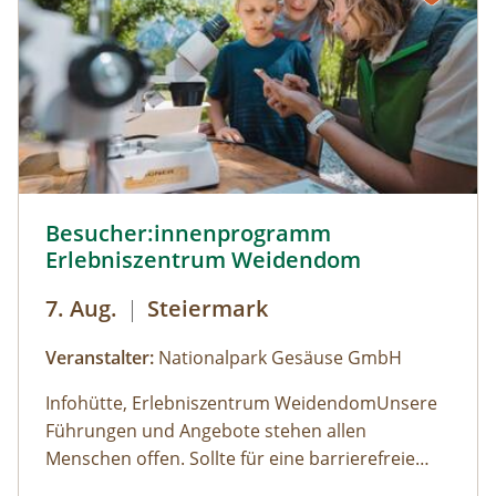
Besucher:innenprogramm Erlebniszentrum Weidendom ©
Besucher:innenprogramm
Erlebniszentrum Weidendom
7. Aug.
|
Steiermark
Veranstalter:
Nationalpark Gesäuse GmbH
Infohütte, Erlebniszentrum WeidendomUnsere
Führungen und Angebote stehen allen
Menschen offen. Sollte für eine barrierefreie
Teilnahme eine besondere Form der
Öffnungszeiten: (der Weidendom ist ganzjährig