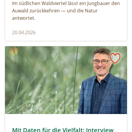
Im südlichen Waldviertel lässt ein Jungbauer den
Auwald zurückkehren — und die Natur
antwortet.
20.04.2026
Naturmagazin: Mit Daten für die Vielfalt: Interview mit M
Mit Daten für die Vielfalt: Interview mit Michael Jungmeier
© Robert Harson
Mit Daten für die Vielfalt: Interview
Naturmagazin: Mit Daten für die Vielfalt: Interview mi