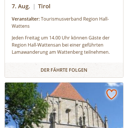
7. Aug.
|
Tirol
Veranstalter:
Tourismusverband Region Hall-
Wattens
Jeden
Freitag um 14.00 Uhr
können Gäste der
Region Hall-Wattensan bei einer geführten
Lamawanderung am Wattenberg teilnehmen.
„Lamapapa“ Hans stellt uns seine „Familie“ vor:
Geführte Lamatrekkingtour
Wir gehen auf Tuchfühlung mit den pfiffigen
DER FÄHRTE FOLGEN
Wanderkameraden und erkunden gemeinsam
den Wattenberger Wald. Dabei erfahren wir viel
Neues über die freundlichen Paarhufer. Auf geht
´s!