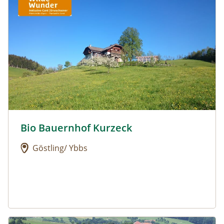
Bio Bauernhof Kurzeck
Urlaub am Bauernhof: Bio Bauernhof Kurzeck
Göstling/ Ybbs
Urlaub am Bauernhof: Dorferhof