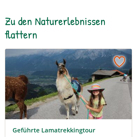
realen Welt.
Zu den Naturerlebnissen
flattern
Lamatour Wattenberg © hall-wattens.at
Geführte Lamatrekkingtour