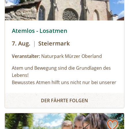
© © Naturpark Mürzer Oberland
Atemlos - Losatmen
7. Aug.
|
Steiermark
Veranstalter:
Naturpark Mürzer Oberland
Atem und Bewegung sind die Grundlagen des
Lebens!
Bewusstes Atmen hilft uns nicht nur bei unserer
Körperwahrnehmung, sondern auch in
Atemlos - Losatmen
herausfordernden Situationen oder bei
DER FÄHRTE FOLGEN
körperlicher Anstrengung. Wir lernen durch
einfache Bewegungsübungen unseren Atem
bewusst zu beeinflussen.