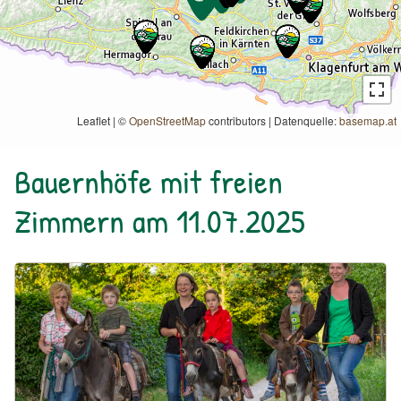
Leaflet | ©
OpenStreetMap
contributors
|
Datenquelle:
basemap.at
Bauernhöfe mit freien
Zimmern am 11.07.2025
Urlaub am Bauernhof: Bauernhof Perhinig