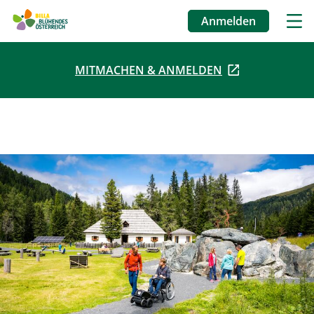
Anmelden
Benutzermenü
MITMACHEN & ANMELDEN
Direkt
zum
Inhalt