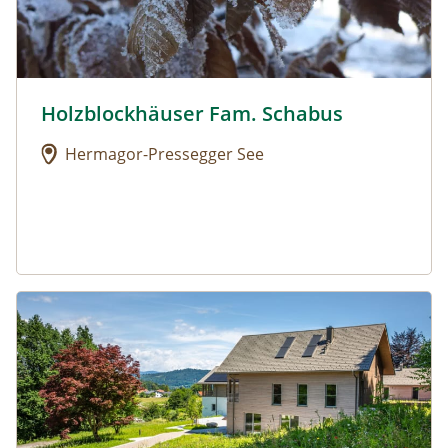
Holzblockhäuser Fam. Schabus
Urlaub am Bauernhof: Holzblockhäuser Fam. Schabus
Hermagor-Pressegger See
Urlaub am Bauernhof: Seenhof