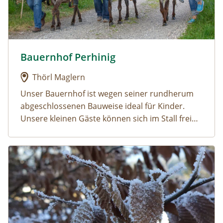
Bauernhof Perhinig
Urlaub am Bauernhof: Bauernhof Perhinig
Thörl Maglern
Unser Bauernhof ist wegen seiner rundherum
abgeschlossenen Bauweise ideal für Kinder.
Unsere kleinen Gäste können sich im Stall frei
bewegen und Esel, Zwergziegen, Hasen und
Zwerghühner anfassen und liebhaben. Ein
Urlaub am Bauernhof: Holzblockhäuser Fam. Schabus
Kinderspielplatz, die Liegewiese, der gemütliche
Sitzgarten und der Grillplatz laden Sie zu Spiel
und Spaß ein.