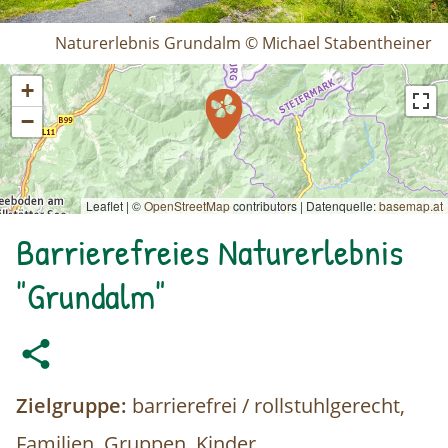
Naturerlebnis Grundalm © Michael Stabentheiner
+
−
Leaflet | ©
OpenStreetMap
contributors
|
Datenquelle:
basemap.at
Barrierefreies Naturerlebnis
"Grundalm"
Zielgruppe:
barrierefrei / rollstuhlgerecht,
Familien, Gruppen, Kinder,