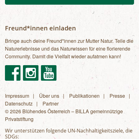
Freund*innen einladen
Bringe auch deine Freund*innen zur Mutter Natur. Teile die
Naturerlebnisse und das Naturwissen für eine florierende
Community. Damit die Vielfalt wieder aufatmen kann!
Facebook
Instagram
Youtube
Impressum
Über uns
Publikationen
Presse
Fußzeilenmenü
Datenschutz
Partner
© 2026 Blühendes Österreich – BILLA gemeinnützige
Privatstiftung
Wir unterstützen folgende UN-Nachhaltigkeitsziele, die
SDGs: