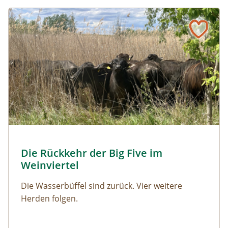
Schmetterlinge!
Naturmagazin: Die Rückkehr der Big Five im Weinviertel
Die Rückkehr der Big Five im Weinviertel
© Franziska Denner
Die Rückkehr der Big Five im
Naturmagazin: Die Rückkehr der Big Five im Weinviert
Weinviertel
Die Wasserbüffel sind zurück. Vier weitere
Herden folgen.