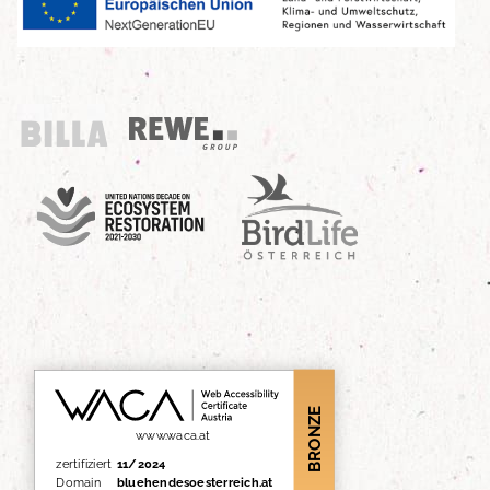
Billa
REWE Group
UN Decade
Birdlife