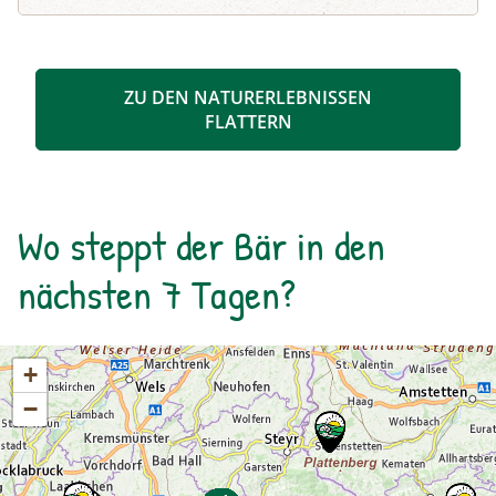
den Nockbergen wandern. Ideal für Familien, um
bei Kindern die Freude an der Bewegung und
Neugierde für die Natur zu wecken.
ZU DEN NATURERLEBNISSEN
FLATTERN
Wo steppt der Bär in den
nächsten 7 Tagen?
+
−