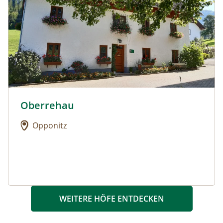
Oberrehau
Urlaub am Bauernhof: Oberrehau
Opponitz
WEITERE HÖFE ENTDECKEN