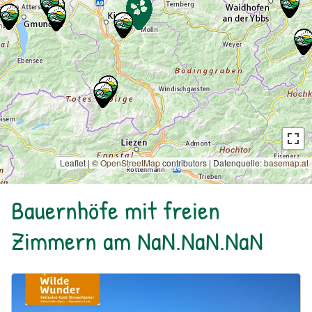
Leaflet | ©
OpenStreetMap
contributors
|
Datenquelle:
basemap.at
Bauernhöfe mit freien
Zimmern am NaN.NaN.NaN
Urlaub am Bauernhof: Bio Bauernhof Kurzeck