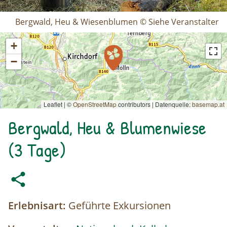
Bergwald, Heu & Wiesenblumen © Siehe Veranstalter
+
−
Leaflet | ©
OpenStreetMap
contributors
|
Datenquelle:
basemap.at
Bergwald, Heu & Blumenwiese
(3 Tage)
Erlebnisart:
Geführte Exkursionen