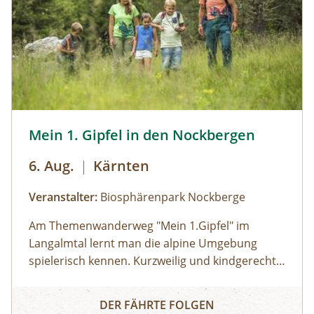
dein privates NATURSCHAUSPIEL: Jede Tour
kann auf Anfrage zu individuell vereinbarten
Terminen durchgeführt werden. ⁠
Wandern mit Kindern © Biosphärenpark Nockberge/Fran
Mein 1. Gipfel in den Nockbergen
6. Aug.
|
Kärnten
Veranstalter:
Biosphärenpark Nockberge
Am Themenwanderweg "Mein 1.Gipfel" im
Langalmtal lernt man die alpine Umgebung
spielerisch kennen. Kurzweilig und kindgerecht
erklärt ein:eine Biosphärenpark-Ranger:in ganz
Mein 1. Gipfel in den Nockbergen
nebenbei die Wunder der Natur am Wegesrand,
DER FÄHRTE FOLGEN
während sie gemeinsam bis zu Ihrem 1. Gipfel in