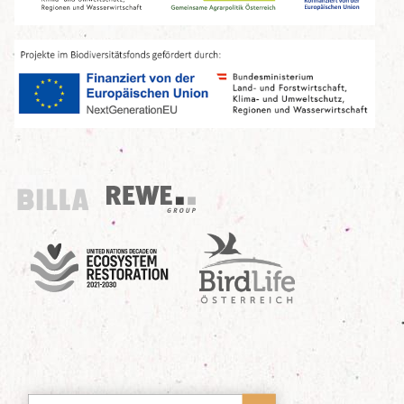
Billa
REWE Group
UN Decade
Birdlife