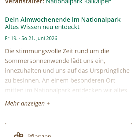
Veranstalter:
Nationalpark Kalkalpen
Dein Almwochenende im Nationalpark
Altes Wissen neu entdeckt
Fr 19. - So 21. Juni 2026
Die stimmungsvolle Zeit rund um die
Sommersonnenwende lädt uns ein,
innezuhalten und uns auf das Ursprüngliche
zu besinnen. An einem besonderen Ort
mitten im Nationalpark entdecken wir altes
Wissen neu – von handwerklichen
Mehr anzeigen +
Fähigkeiten über traditionelle Küche bis hin
zu einem achtsamen Umgang mit der Natur.
Beim Sensenmähen, in der Kräuterküche
Pflanzen