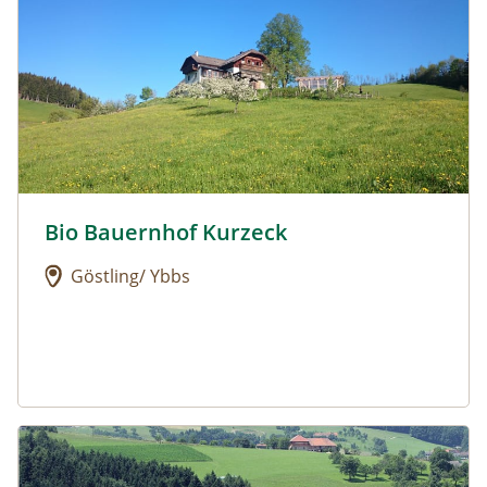
Bio Bauernhof Kurzeck
Urlaub am Bauernhof: Bio Bauernhof Kurzeck
Göstling/ Ybbs
Urlaub am Bauernhof: Dorferhof