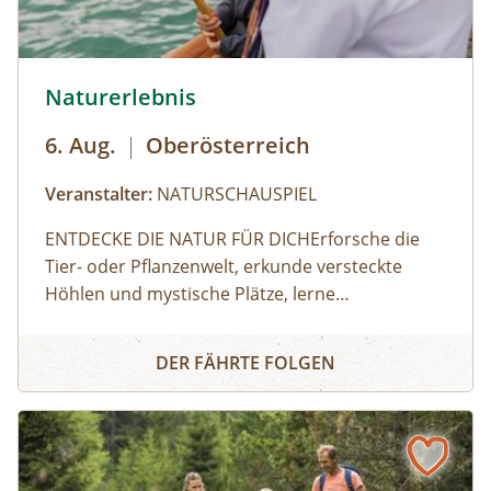
© Helena Wimmer
Naturerlebnis
6. Aug.
|
Oberösterreich
Veranstalter:
NATURSCHAUSPIEL
ENTDECKE DIE NATUR FÜR DICHErforsche die
Tier- oder Pflanzenwelt, erkunde versteckte
Höhlen⁠ und mystische Plätze, lerne
Überlebenstricks in der Natur,⁠ erprobe alte
Naturerlebnis
Kulturtechniken, erlebe ein Flussabenteuer,
DER FÄHRTE FOLGEN
erprobe dich am Fels: Unsere
NATURSCHAUSPIELE bieten das perfekte
Naturerlebnis für jede Altersgruppe.⁠ ⁠So
geht's:⁠Melde dich zu einem Termin aus dem
Veranstaltungskalender an oder organisiere