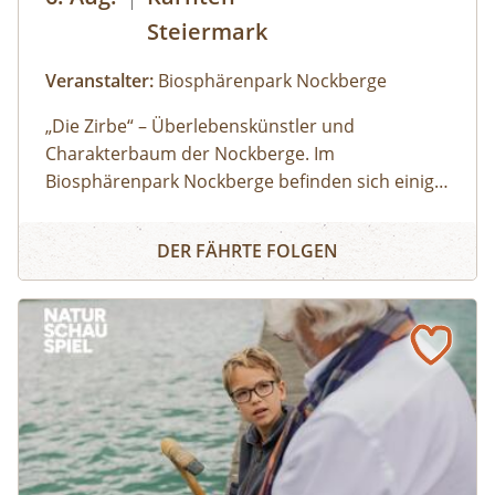
incl. Bettwäsche)
Steiermark
Veranstalter:
Biosphärenpark Nockberge
Alle Informationen
„Die Zirbe“ – Überlebenskünstler und
Charakterbaum der Nockberge. Im
Biosphärenpark Nockberge befinden sich einige
der größten zusammenhängenden
Zirbenwanderung
Zirbenwälder in den Alpen.
DER FÄHRTE FOLGEN