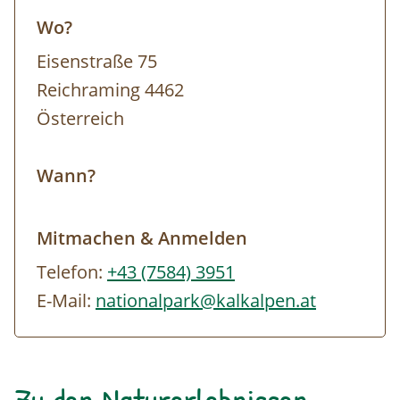
km/170 Hm
Wo?
Wanderung ca. 5 km/200 Hm/2 Stunden
Eisenstraße 75
reine Gehzeit
Reichraming 4462
Gute Kondition und Trittsicherheit
Österreich
erforderlich
Wann?
Mitmachen & Anmelden
Telefon:
+43 (7584) 3951
E-Mail:
nationalpark@kalkalpen.at
Zu den Naturerlebnissen