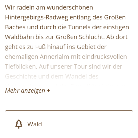
Wir radeln am wunderschönen
Hintergebirgs-Radweg entlang des Großen
Baches und durch die Tunnels der einstigen
Waldbahn bis zur Großen Schlucht. Ab dort
geht es zu Fuß hinauf ins Gebiet der
ehemaligen Annerlalm mit eindrucksvollen
Tiefblicken. Auf unserer Tour sind wir der
Geschichte und dem Wandel des
Hintergebirges auf der Spur. Wir blicken in
Mehr anzeigen +
die Zeit der Holzknechte und Almbauern
zurück und bestaunen die Rückkehr der
Wildnis im heutigen Nationalpark.
Wald
Technisch leichte Radstrecke, gesamt ca. 23