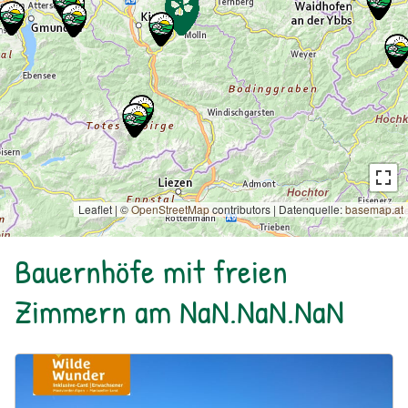
Leaflet | ©
OpenStreetMap
contributors
|
Datenquelle:
basemap.at
Bauernhöfe mit freien
Zimmern am NaN.NaN.NaN
Urlaub am Bauernhof: Bio Bauernhof Kurzeck