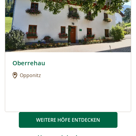
Oberrehau
Urlaub am Bauernhof: Oberrehau
Opponitz
WEITERE HÖFE ENTDECKEN