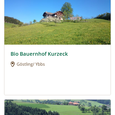
Bio Bauernhof Kurzeck
Urlaub am Bauernhof: Bio Bauernhof Kurzeck
Göstling/ Ybbs
Urlaub am Bauernhof: Dorferhof