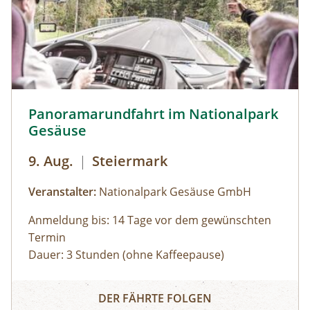
rollstuhlgerechtes WC. Kosten für
Forschungsprogramme (11:00, 14:00 und 16:00
Uhr): Erwachsene: € 7,00Kinder und Jugendliche
bis 15 Jahre: € 5,00Familienkarte (max. 4
Personen): € 12,00
Panoramarundfahrt im Nationalpark Gesäuse © Siehe Ve
Panoramarundfahrt im Nationalpark
Gesäuse
9. Aug.
|
Steiermark
Veranstalter:
Nationalpark Gesäuse GmbH
Anmeldung bis: 14 Tage vor dem gewünschten
Termin
Dauer: 3 Stunden (ohne Kaffeepause)
Zu den schönsten Plätzen im Nationalpark
Panoramarundfahrt im Nationalpark Gesäuse
Gesäuse mit Nationalpark Ranger:in – wilde
DER FÄHRTE FOLGEN
Natur und besondere Orte.