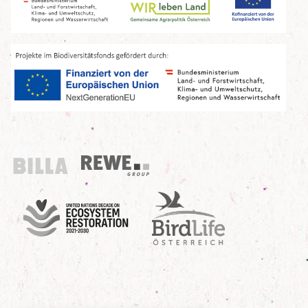
Billa
REWE Group
UN Decade
Birdlife