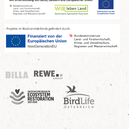
Billa
REWE Group
UN Decade
Birdlife