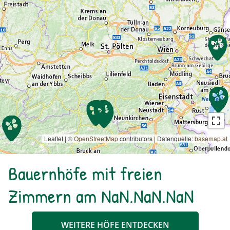
Leaflet | ©
OpenStreetMap
contributors
|
Datenquelle:
basemap.at
Bauernhöfe mit freien
Zimmern am NaN.NaN.NaN
WEITERE HÖFE ENTDECKEN