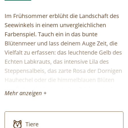
Im Frühsommer erblüht die Landschaft des
Seewinkels in einem unvergleichlichen
Farbenspiel. Tauch ein in das bunte
Blütenmeer und lass deinem Auge Zeit, die
Vielfalt zu erfassen: das leuchtende Gelb des
Echten Labkrauts, das intensive Lila des
Steppensalbeis, das zarte Rosa der Dornigen
Hauhechel oder die himmelblauen Blüten
des Österreichischen Leins. Erlebe, wie die
Mehr anzeigen +
Steppenlandschaft sich in ein faszinierendes
Mosaik aus Farben und Lebensräumen
verwandelt – ein echtes Naturerlebnis!
Tiere
Treffpunkt der Tour ist beim