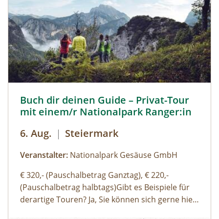
Besucherinnen und Besuchern zugänglich
gemacht und erklärt. So können beispielsweise
Deckungsbau des Tauernfensters und
Gesteinsaufschlüsse nachvollziehbar
veranschaulicht werden. Derzeit kann man auch
die Vernissage „Innenleben“ von Künstler Mag.
art. Michael Alexander Seywald in den Stollen
des Bergwerks bestaunen. zur
Buch dir deinen Guide – Privat-Tour mit einem/r National
Buch dir deinen Guide – Privat-Tour
Detailinformation September 2025
mit einem/r Nationalpark Ranger:in
6. Aug.
|
Steiermark
Veranstalter:
Nationalpark Gesäuse GmbH
€ 320,- (Pauschalbetrag Ganztag), € 220,-
(Pauschalbetrag halbtags)Gibt es Beispiele für
derartige Touren? Ja, Sie können sich gerne hier
(Link zu Buch dir deinen Guide auf der Website)