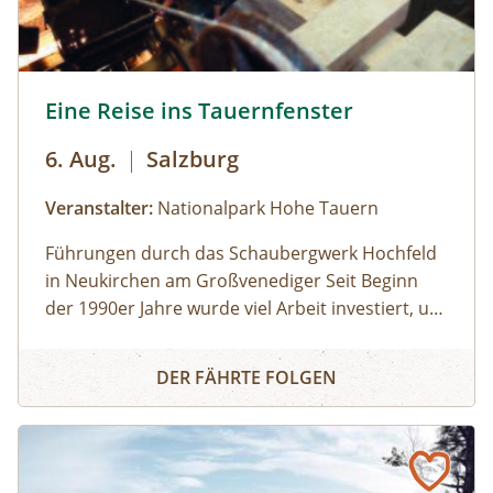
Gewässergüte zu tun haben.
Eine Reise ins Tauernfenster © Siehe Veranstalter
Eine Reise ins Tauernfenster
6. Aug.
|
Salzburg
Veranstalter:
Nationalpark Hohe Tauern
Führungen durch das Schaubergwerk Hochfeld
in Neukirchen am Großvenediger Seit Beginn
der 1990er Jahre wurde viel Arbeit investiert, um
das alte Bergwerk in eine Erlebnisausstellung
Eine Reise ins Tauernfenster
umzubauen. Die Attraktion unter Tage bietet
DER FÄHRTE FOLGEN
spannende Einblicke in die alpine Geologie und
in die Geschichte des Nationalparks. Das
Schaubergwerk, eine Rarität in den Hohen
Tauern, wird durch Führungen den