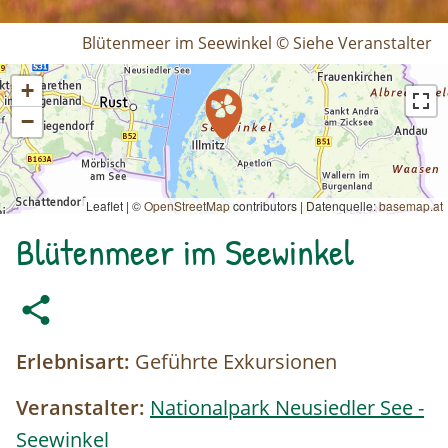
Blütenmeer im Seewinkel © Siehe Veranstalter
+
−
Leaflet | ©
OpenStreetMap
contributors
|
Datenquelle:
basemap.at
Blütenmeer im Seewinkel
Erlebnisart:
Geführte Exkursionen
Veranstalter:
Nationalpark Neusiedler See -
Seewinkel