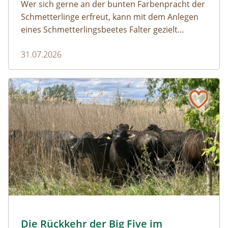
Wer sich gerne an der bunten Farbenpracht der
Schmetterlinge erfreut, kann mit dem Anlegen
eines Schmetterlingsbeetes Falter gezielt
anlocken. Doch auch Raupenfutterpflanzen
31.07.2026
dürfen ausreichend mitgedacht werden. Denn
ohne Raupen gibt es keine schönen
Schmetterlinge!
Naturmagazin: Die Rückkehr der Big Five im Weinviertel
Die Rückkehr der Big Five im Weinviertel
© Franziska Denner
Die Rückkehr der Big Five im
Naturmagazin: Die Rückkehr der Big Five im Weinviert