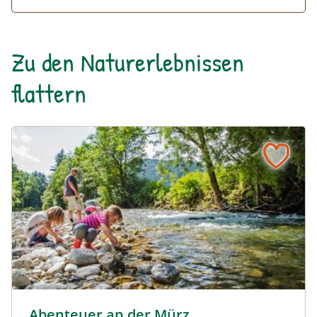
Zu den Naturerlebnissen
flattern
Abenteuer-an-der-Muerz-c-nixxipixx.jpg © nixxipixx
Abenteuer an der Mürz