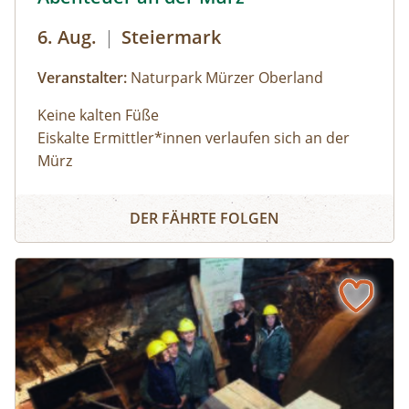
6. Aug.
|
Steiermark
Veranstalter:
Naturpark Mürzer Oberland
Keine kalten Füße
Eiskalte Ermittler*innen verlaufen sich an der
Mürz
Abenteuer an der Mürz
Weitere Termine
: nach Vereinbarung
DER FÄHRTE FOLGEN
Wir erleben die Urkraft des Wassers bei einer
Barfußwanderung durchs kühle Nass und
erforschen Kleinlebewesen im Bach. Von der
Eintagsfliegenlarve über den Strudelwurm bis
zur Köcherfliegenlarve wird alles unter die Lupe
genommen, was unter Steinen kreucht und
fleucht.
Du erfährst auch, was diese Lebewesen mit der