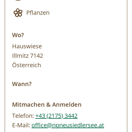
Nationalparkzentrum. Von hier aus können
Pflanzen
entsprechende Exkursionspunkte mit dem
PKW angefahren werden (eigener PKW nicht
Wo?
zwingend erforderlich), die Exkursion findet
grundsätzlich aber zu Fuß statt. Ausrüstung:
Hauswiese
Festes Schuhwerk, dem Wetter angepasste
Illmitz 7142
Kleidung (Sonnen-, Regen- und/oder
Österreich
Windschutz), Trinkflasche. Anmeldung bis
spätestens 16 Uhr des Vortages. Die Tour
Wann?
findet bei jedem Wetter statt. Wir behalten
uns das Recht vor, den Inhalt der Tour
Mitmachen & Anmelden
flexibel zu gestalten und an die jeweiligen
Telefon:
+43 (2175) 3442
Wetterbedingungen anzupassen.
E-Mail:
office@npneusiedlersee.at