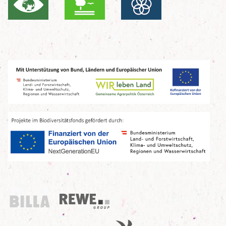
Billa
REWE Group
UN Decade
Birdlife