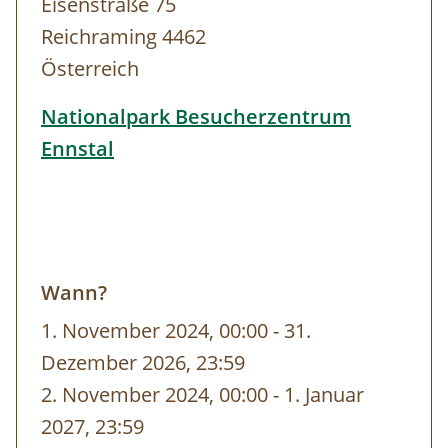
Eisenstraße 75
Stunden)
Reichraming 4462
Schneeschuhtour
Euro 265,00
Österreich
(inklusive Schneeschuhe und Stöcke,
Nationalpark Besucherzentrum
Dauer ca 4 Stunden)
Ennstal
Information & Buchung:
Besucherzentrum Ennstal
+ 43 7254/8414,
info-ennstal@kalkalpen.at
Wann?
Infostelle Windischgarsten
1. November 2024, 00:00
-
bis
31.
+ 43 7562/5266-17,
info-wdg@kalkalpen.at
Dezember 2026, 23:59
2. November 2024, 00:00
-
bis
1. Januar
Villa Sonnwend
National Park Lodge
2027, 23:59
+ 43 7562/20592,
villa-