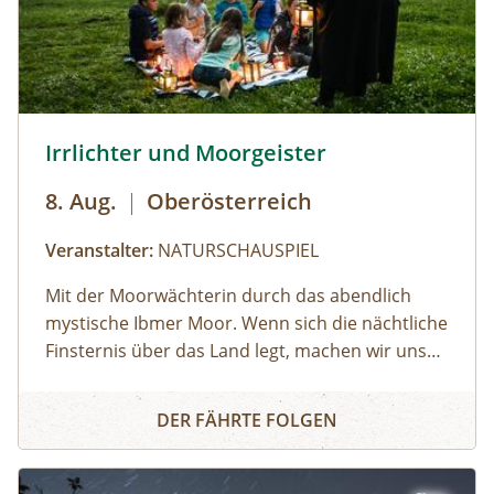
© Brothers Studio
Irrlichter und Moorgeister
8. Aug.
|
Oberösterreich
Veranstalter:
NATURSCHAUSPIEL
Mit der Moorwächterin durch das abendlich
mystische Ibmer Moor. Wenn sich die nächtliche
Finsternis über das Land legt, machen wir uns
auf ins Ibmer Moor. In diesem größten
Irrlichter und Moorgeister
Moorkomplex Österreichs finden seltene Tiere
DER FÄHRTE FOLGEN
und Pflanzen ideale Lebensbedingungen. Wir
spüren im Laternenschein die beeindruckende
Stimmung und Mystik dieser sagenumwobenen