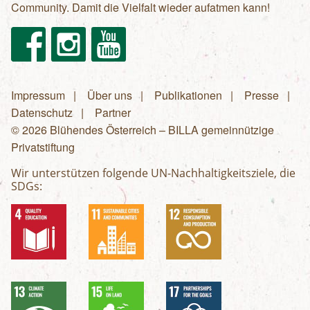
Community. Damit die Vielfalt wieder aufatmen kann!
Facebook
Instagram
Youtube
Impressum
Über uns
Publikationen
Presse
Fußzeilenmenü
Datenschutz
Partner
© 2026 Blühendes Österreich – BILLA gemeinnützige
Privatstiftung
Wir unterstützen folgende UN-Nachhaltigkeitsziele, die
SDGs: