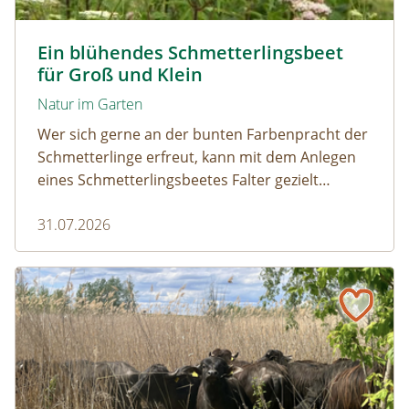
Tagpfauenaugen auf Wasserdost © Marion Jaros
Ein blühendes Schmetterlingsbeet
für Groß und Klein
Natur im Garten
Wer sich gerne an der bunten Farbenpracht der
Schmetterlinge erfreut, kann mit dem Anlegen
eines Schmetterlingsbeetes Falter gezielt
anlocken. Doch auch Raupenfutterpflanzen
31.07.2026
dürfen ausreichend mitgedacht werden. Denn
ohne Raupen gibt es keine schönen
Schmetterlinge!
Naturmagazin: Die Rückkehr der Big Five im Weinviertel
Die Rückkehr der Big Five im Weinviertel