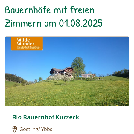
Bauernhöfe mit freien
Zimmern am 01.08.2025
Urlaub am Bauernhof: Bio Bauernhof Kurzeck
Bio Bauernhof Kurzeck
Urlaub am Bauernhof: Bio Bauernhof Kurzeck
Göstling/ Ybbs