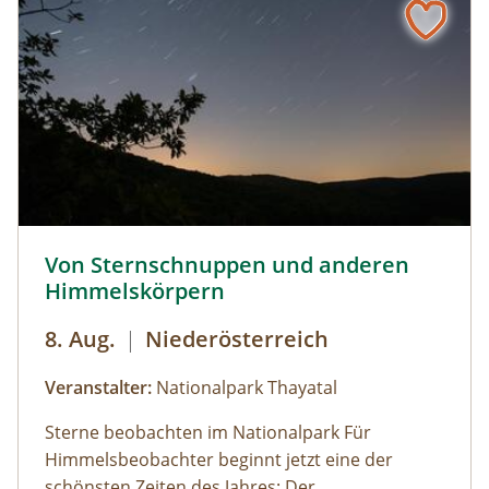
Urlandschaft und ergründen so manches
Moorgeheimnis.Infos und Buchung:
Von Sternschnuppen und anderen Himmelskörpern © Sie
Von Sternschnuppen und anderen
Himmelskörpern
8. Aug.
|
Niederösterreich
Veranstalter:
Nationalpark Thayatal
Sterne beobachten im Nationalpark Für
Himmelsbeobachter beginnt jetzt eine der
schönsten Zeiten des Jahres: Der