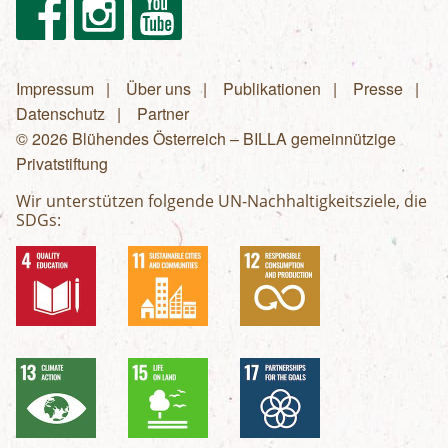
Facebook
Instagram
Youtube
Impressum
Über uns
Publikationen
Presse
Fußzeilenmenü
Datenschutz
Partner
© 2026 Blühendes Österreich – BILLA gemeinnützige
Privatstiftung
Wir unterstützen folgende UN-Nachhaltigkeitsziele, die
SDGs: