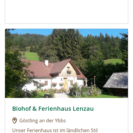
Urlaub am Bauernhof: Biohof & Ferienhaus Lenzau
Biohof & Ferienhaus Lenzau
Urlaub am Bauernhof: Biohof & Ferienhaus Lenzau
Göstling an der Ybbs
Unser Ferienhaus ist im ländlichen Stil