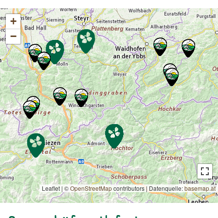
+
−
Leaflet | ©
OpenStreetMap
contributors
|
Datenquelle:
basemap.at