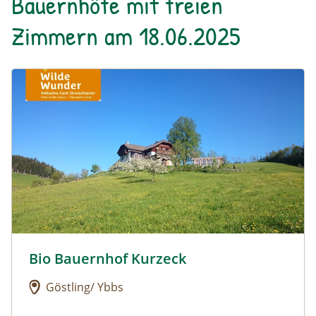
Bauernhöfe mit freien
Zimmern am 18.06.2025
Urlaub am Bauernhof: Bio Bauernhof Kurzeck
Bio Bauernhof Kurzeck
Urlaub am Bauernhof: Bio Bauernhof Kurzeck
Göstling/ Ybbs