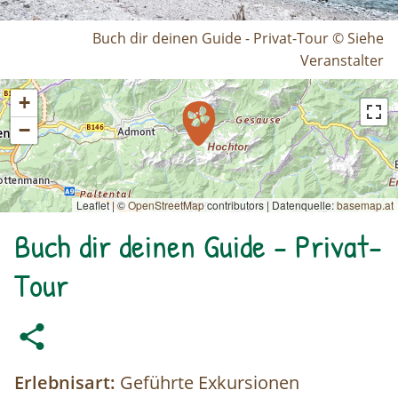
Buch dir deinen Guide - Privat-Tour © Siehe
Veranstalter
+
−
Leaflet | ©
OpenStreetMap
contributors
|
Datenquelle:
basemap.at
Buch dir deinen Guide - Privat-
Tour
Erlebnisart:
Geführte Exkursionen