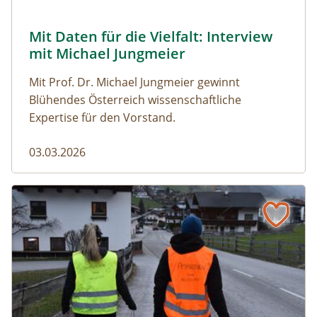
© Robert Harson
Mit Daten für die Vielfalt: Interview
Naturmagazin: Mit Daten für die Vielfalt: Interview mi
mit Michael Jungmeier
Mit Prof. Dr. Michael Jungmeier gewinnt
Blühendes Österreich wissenschaftliche
Expertise für den Vorstand.
03.03.2026
Der steile Weg in die Freiheit