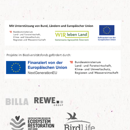
Billa
REWE Group
UN Decade
Birdlife