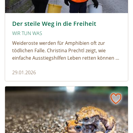
amphibien_team © christinaprechtl
Der steile Weg in die Freiheit
WIR TUN WAS
Weideroste werden für Amphibien oft zur
tödlichen Falle. Christina Prechtl zeigt, wie
einfache Ausstiegshilfen Leben retten können –
pragmatisch, wirksam und ohne großen
29.01.2026
Aufwand.
Wenn der Weiderost zur Falle wird