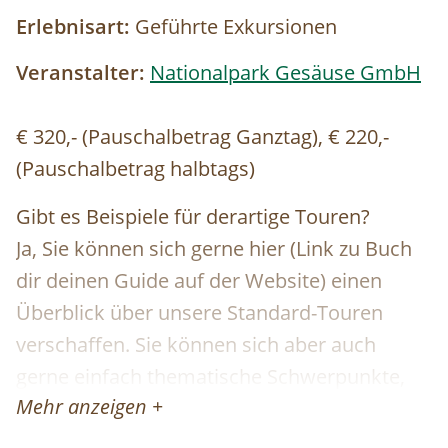
Erlebnisart:
Geführte Exkursionen
Veranstalter:
Nationalpark Gesäuse GmbH
€ 320,- (Pauschalbetrag Ganztag), € 220,-
(Pauschalbetrag halbtags)
Gibt es Beispiele für derartige Touren?
Ja, Sie können sich gerne hier (Link zu Buch
dir deinen Guide auf der Website) einen
Überblick über unsere Standard-Touren
verschaffen. Sie können sich aber auch
gerne einfach thematische Schwerpunkte,
Mehr anzeigen +
Routen oder Aktivitäten wünschen und wir
organisieren eine:n genau für Ihre