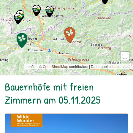
Leaflet | ©
OpenStreetMap
contributors
|
Datenquelle:
basemap.at
Bauernhöfe mit freien
Zimmern am 05.11.2025
Urlaub am Bauernhof: Bio Bauernhof Kurzeck