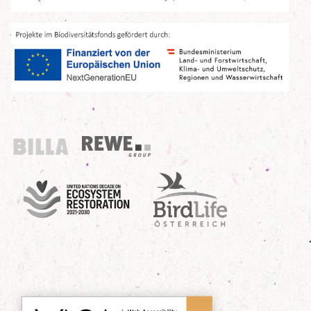
Billa
REWE Group
UN Decade
Birdlife