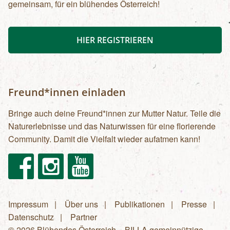
gemeinsam, für ein blühendes Österreich!
HIER REGISTRIEREN
Freund*innen einladen
Bringe auch deine Freund*innen zur Mutter Natur. Teile die
Naturerlebnisse und das Naturwissen für eine florierende
Community. Damit die Vielfalt wieder aufatmen kann!
Facebook
Instagram
Youtube
Impressum
Über uns
Publikationen
Presse
Fußzeilenmenü
Datenschutz
Partner
© 2026 Blühendes Österreich – BILLA gemeinnützige