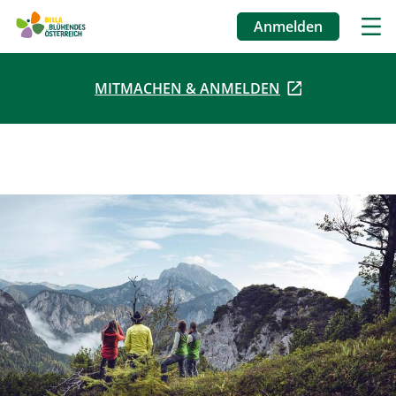
Anmelden
Benutzermenü
MITMACHEN & ANMELDEN
Direkt
zum
Inhalt