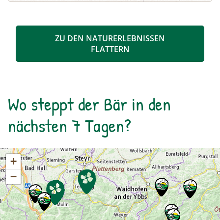
und Sie erfahren Wissenswertes über Flora und
Fauna im hinteren Felbertal. An der Nordseite
des Sees führt der Rundweg auf eine Anhöhe
ZU DEN NATURERLEBNISSEN
mit Blick über den Talschluss mit seinen
FLATTERN
imposanten Felswänden, in denen sich Gämsen
tummeln. Der Rückweg erfolgt auf derselben
Strecke. zur Detailinformation
Wo steppt der Bär in den
nächsten 7 Tagen?
+
−