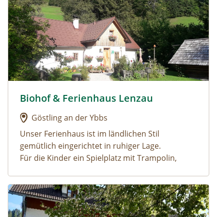
Biohof & Ferienhaus Lenzau
Urlaub am Bauernhof: Biohof & Ferienhaus Lenzau
Göstling an der Ybbs
Unser Ferienhaus ist im ländlichen Stil
gemütlich eingerichtet in ruhiger Lage.
Für die Kinder ein Spielplatz mit Trampolin,
Schaukel, Rutsche, Wasserrutsch für heiße Tage,
Schwebebalken, Reck, 2 Go-Kard......
Urlaub am Bauernhof: Oberrehau
In Göstling, im
Ybbstaler Solebad
ausspannen,
in der großzügigen Saunaanlage relaxen, oder