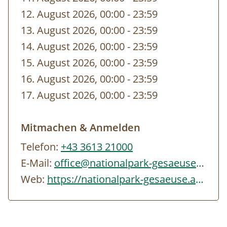
sich gerne an uns, wir vermitteln Sie weiter.
12. August 2026, 00:00
-
bis
23:59
13. August 2026, 00:00
-
bis
23:59
Öffentliche Verkehrsmittel
14. August 2026, 00:00
-
bis
23:59
Österreiche Bundesbahn:
www.oebb.at
15. August 2026, 00:00
-
bis
23:59
Verbundlinie Auskunft:
www.verbundlinie.at
16. August 2026, 00:00
-
bis
23:59
17. August 2026, 00:00
-
bis
23:59
Reisen Sie zu unseren Veranstaltungen,
wenn möglich, mit öffentlichen
Mitmachen & Anmelden
Verkehrsmitteln an oder benützen Sie im
Telefon:
+43 3613 21000
Sommerhalbjahr das
Gesäuse Sammeltaxi
E-Mail:
office@nationalpark-gesaeuse.at
(+43 3613 21000 99). Die Parkplätze im
Web:
https://nationalpark-gesaeuse.at/nationalpark-erleben/kalender/veranstaltungen/…
Nationalpark Gesäuse sind kostenpflichtig
(Tagesticket € 6,00). Nähere Informationen
zu den Parkplätzen finden Sie
hier
.