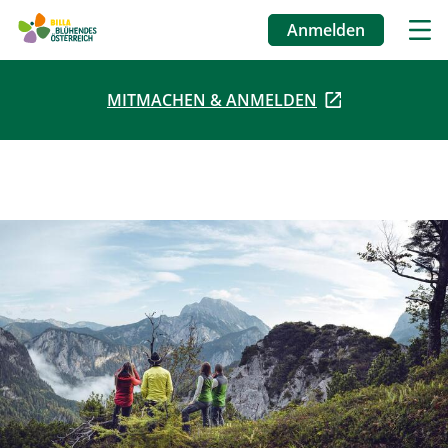
Anmelden
Benutzermenü
MITMACHEN & ANMELDEN
Direkt
zum
Inhalt