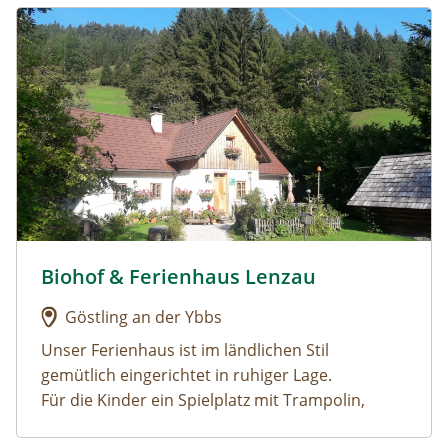
Urlaub am Bauernhof: Biohof & Ferienhaus Lenzau
Biohof & Ferienhaus Lenzau
Urlaub am Bauernhof: Biohof & Ferienhaus Lenzau
Göstling an der Ybbs
Unser Ferienhaus ist im ländlichen Stil
gemütlich eingerichtet in ruhiger Lage.
Für die Kinder ein Spielplatz mit Trampolin,
Schaukel, Rutsche, Wasserrutsch für heiße Tage,