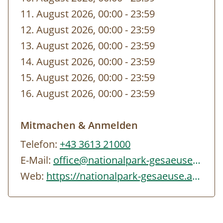
sich gerne an uns, wir vermitteln Sie weiter.
11. August 2026, 00:00
-
bis
23:59
12. August 2026, 00:00
-
bis
23:59
Öffentliche Verkehrsmittel
13. August 2026, 00:00
-
bis
23:59
Österreiche Bundesbahn:
www.oebb.at
14. August 2026, 00:00
-
bis
23:59
Verbundlinie Auskunft:
www.verbundlinie.at
15. August 2026, 00:00
-
bis
23:59
16. August 2026, 00:00
-
bis
23:59
Reisen Sie zu unseren Veranstaltungen,
wenn möglich, mit öffentlichen
Mitmachen & Anmelden
Verkehrsmitteln an oder benützen Sie im
Telefon:
+43 3613 21000
Sommerhalbjahr das
Gesäuse Sammeltaxi
E-Mail:
office@nationalpark-gesaeuse.at
(+43 3613 21000 99). Die Parkplätze im
Web:
https://nationalpark-gesaeuse.at/nationalpark-erleben/kalender/veranstaltungen/…
Nationalpark Gesäuse sind kostenpflichtig
(Tagesticket € 6,00). Nähere Informationen
zu den Parkplätzen finden Sie
hier
.