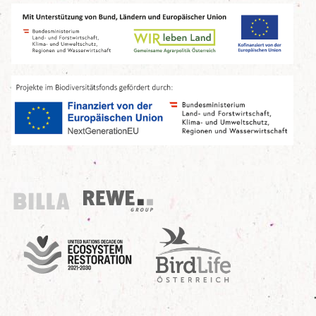
Billa
REWE Group
UN Decade
Birdlife