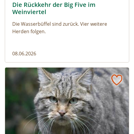
Die Rückkehr der Big Five im
Naturmagazin: Die Rückkehr der Big Five im Weinviert
Weinviertel
Die Wasserbüffel sind zurück. Vier weitere
Herden folgen.
08.06.2026
Vom Acker zum Wildkatzen-Korridor