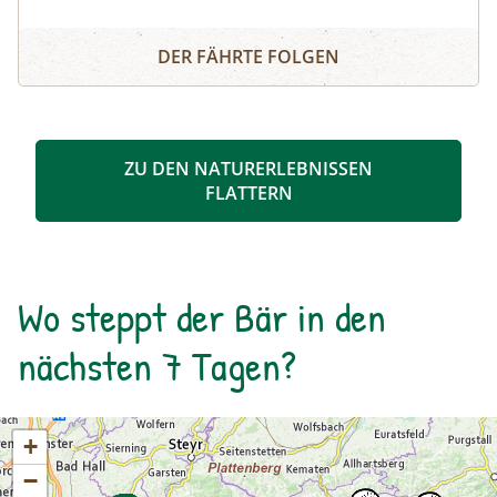
ist auch Menschen mit
Barrierefreies Naturerlebnis "Bergpromenade Brunnach"
Mobilitätseinschränkungen oder Familien mit
DER FÄHRTE FOLGEN
Kinderwägen die Schönheit der Alm
näherzubringen. Ein besonderes Highlight ist
der Speicklehrpfad entlang der Promenade.
Gemeinsam mit einem/einer Biosphärenpark-
ZU DEN NATURERLEBNISSEN
Ranger: in erkunden Sie diesen Weg und
FLATTERN
erfahren die Bedeutung und Einzigartigkeit der
heimischen Speikpflanze.
Wo steppt der Bär in den
nächsten 7 Tagen?
+
−