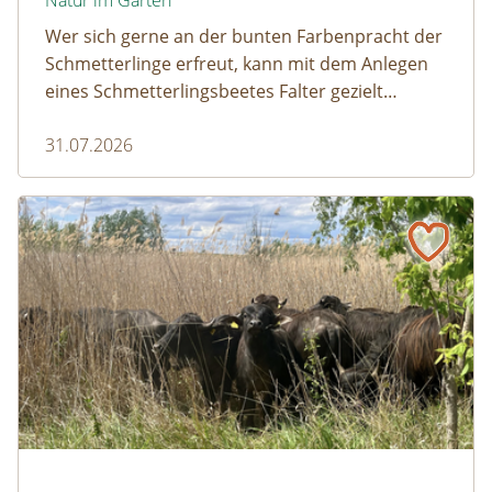
Wer sich gerne an der bunten Farbenpracht der
Schmetterlinge erfreut, kann mit dem Anlegen
eines Schmetterlingsbeetes Falter gezielt
anlocken. Doch auch Raupenfutterpflanzen
31.07.2026
dürfen ausreichend mitgedacht werden. Denn
ohne Raupen gibt es keine schönen
Schmetterlinge!
Naturmagazin: Die Rückkehr der Big Five im Weinviertel
Die Rückkehr der Big Five im Weinviertel
© Franziska Denner