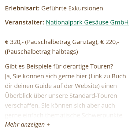
Erlebnisart:
Geführte Exkursionen
Veranstalter:
Nationalpark Gesäuse GmbH
€ 320,- (Pauschalbetrag Ganztag), € 220,-
(Pauschalbetrag halbtags)
Gibt es Beispiele für derartige Touren?
Ja, Sie können sich gerne hier (Link zu Buch
dir deinen Guide auf der Website) einen
Überblick über unsere Standard-Touren
verschaffen. Sie können sich aber auch
gerne einfach thematische Schwerpunkte,
Mehr anzeigen +
Routen oder Aktivitäten wünschen und wir
organisieren eine:n genau für Ihre