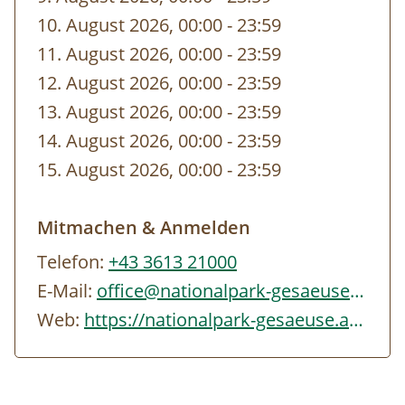
sich gerne an uns, wir vermitteln Sie weiter.
10. August 2026, 00:00
-
bis
23:59
11. August 2026, 00:00
-
bis
23:59
Öffentliche Verkehrsmittel
12. August 2026, 00:00
-
bis
23:59
Österreiche Bundesbahn:
www.oebb.at
13. August 2026, 00:00
-
bis
23:59
Verbundlinie Auskunft:
www.verbundlinie.at
14. August 2026, 00:00
-
bis
23:59
15. August 2026, 00:00
-
bis
23:59
Reisen Sie zu unseren Veranstaltungen,
wenn möglich, mit öffentlichen
Mitmachen & Anmelden
Verkehrsmitteln an oder benützen Sie im
Telefon:
+43 3613 21000
Sommerhalbjahr das
Gesäuse Sammeltaxi
E-Mail:
office@nationalpark-gesaeuse.at
(+43 3613 21000 99). Die Parkplätze im
Web:
https://nationalpark-gesaeuse.at/nationalpark-erleben/kalender/veranstaltungen/…
Nationalpark Gesäuse sind kostenpflichtig
(Tagesticket € 6,00). Nähere Informationen
zu den Parkplätzen finden Sie
hier
.