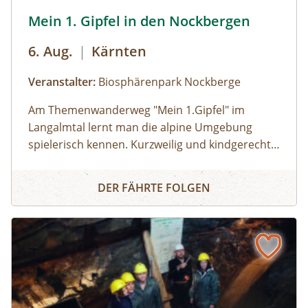
Wandern mit Kindern © Biosphärenpark Nockberge/Fran
Mein 1. Gipfel in den Nockbergen
6. Aug.
|
Kärnten
Veranstalter:
Biosphärenpark Nockberge
Am Themenwanderweg "Mein 1.Gipfel" im
Langalmtal lernt man die alpine Umgebung
spielerisch kennen. Kurzweilig und kindgerecht
erklärt ein:eine Biosphärenpark-Ranger:in ganz
Mein 1. Gipfel in den Nockbergen
nebenbei die Wunder der Natur am Wegesrand,
DER FÄHRTE FOLGEN
während sie gemeinsam bis zu Ihrem 1. Gipfel in
den Nockbergen wandern. Ideal für Familien, um
bei Kindern die Freude an der Bewegung und
Neugierde für die Natur zu wecken.