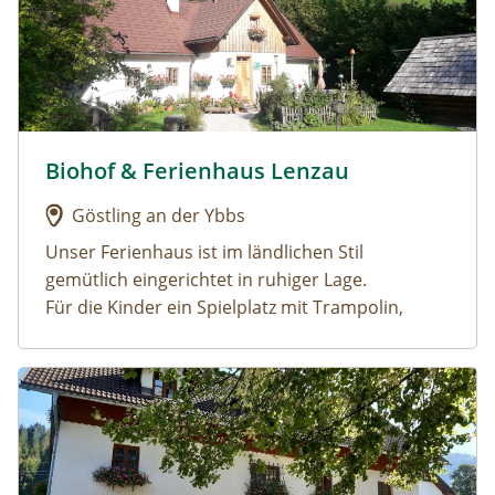
Biohof & Ferienhaus Lenzau
Urlaub am Bauernhof: Biohof & Ferienhaus Lenzau
Göstling an der Ybbs
Unser Ferienhaus ist im ländlichen Stil
gemütlich eingerichtet in ruhiger Lage.
Für die Kinder ein Spielplatz mit Trampolin,
Schaukel, Rutsche, Wasserrutsch für heiße Tage,
Schwebebalken, Reck, 2 Go-Kard......
Urlaub am Bauernhof: Oberrehau
In Göstling, im
Ybbstaler Solebad
ausspannen,
in der großzügigen Saunaanlage relaxen, oder
im Freien schwimmen
Wandern in den
Göstlinger Alpen
durch viele