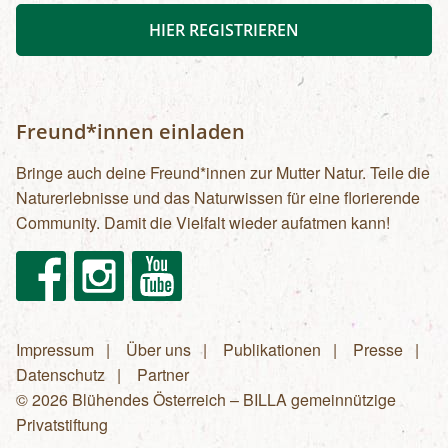
HIER REGISTRIEREN
Freund*innen einladen
Bringe auch deine Freund*innen zur Mutter Natur. Teile die
Naturerlebnisse und das Naturwissen für eine florierende
Community. Damit die Vielfalt wieder aufatmen kann!
Facebook
Instagram
Youtube
Impressum
Über uns
Publikationen
Presse
Fußzeilenmenü
Datenschutz
Partner
© 2026 Blühendes Österreich – BILLA gemeinnützige
Privatstiftung