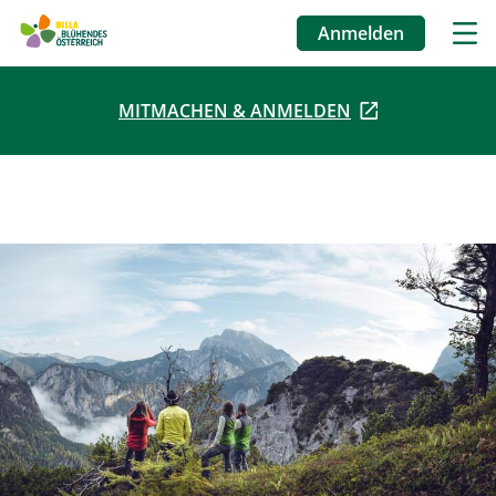
Anmelden
Benutzermenü
MITMACHEN & ANMELDEN
Direkt
zum
Inhalt