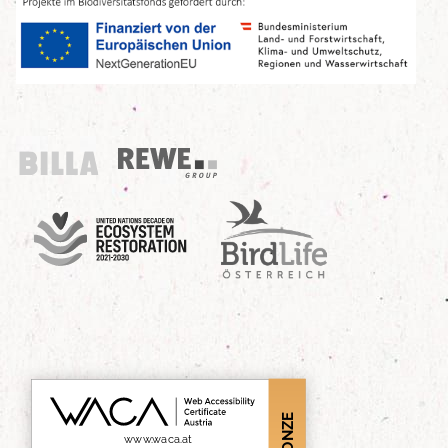
Billa
REWE Group
UN Decade
Birdlife