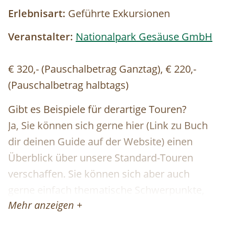
Erlebnisart:
Geführte Exkursionen
Veranstalter:
Nationalpark Gesäuse GmbH
€ 320,- (Pauschalbetrag Ganztag), € 220,-
(Pauschalbetrag halbtags)
Gibt es Beispiele für derartige Touren?
Ja, Sie können sich gerne hier (Link zu Buch
dir deinen Guide auf der Website) einen
Überblick über unsere Standard-Touren
verschaffen. Sie können sich aber auch
gerne einfach thematische Schwerpunkte,
Mehr anzeigen +
Routen oder Aktivitäten wünschen und wir
organisieren eine:n genau für Ihre