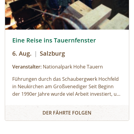
Eine Reise ins Tauernfenster © Siehe Veranstalter
Eine Reise ins Tauernfenster
6. Aug.
|
Salzburg
Veranstalter:
Nationalpark Hohe Tauern
Führungen durch das Schaubergwerk Hochfeld
in Neukirchen am Großvenediger Seit Beginn
der 1990er Jahre wurde viel Arbeit investiert, um
das alte Bergwerk in eine Erlebnisausstellung
Eine Reise ins Tauernfenster
umzubauen. Die Attraktion unter Tage bietet
DER FÄHRTE FOLGEN
spannende Einblicke in die alpine Geologie und
in die Geschichte des Nationalparks. Das
Schaubergwerk, eine Rarität in den Hohen