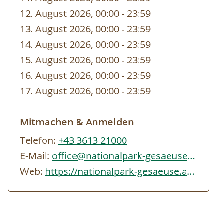
sich gerne an uns, wir vermitteln Sie weiter.
12. August 2026, 00:00
-
bis
23:59
13. August 2026, 00:00
-
bis
23:59
Öffentliche Verkehrsmittel
14. August 2026, 00:00
-
bis
23:59
Österreiche Bundesbahn:
www.oebb.at
15. August 2026, 00:00
-
bis
23:59
Verbundlinie Auskunft:
www.verbundlinie.at
16. August 2026, 00:00
-
bis
23:59
17. August 2026, 00:00
-
bis
23:59
Reisen Sie zu unseren Veranstaltungen,
wenn möglich, mit öffentlichen
Mitmachen & Anmelden
Verkehrsmitteln an oder benützen Sie im
Telefon:
+43 3613 21000
Sommerhalbjahr das
Gesäuse Sammeltaxi
E-Mail:
office@nationalpark-gesaeuse.at
(+43 3613 21000 99). Die Parkplätze im
Web:
https://nationalpark-gesaeuse.at/nationalpark-erleben/kalender/veranstaltungen/…
Nationalpark Gesäuse sind kostenpflichtig
(Tagesticket € 6,00). Nähere Informationen
zu den Parkplätzen finden Sie
hier
.