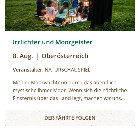
© Brothers Studio
Irrlichter und Moorgeister
8. Aug.
|
Oberösterreich
Veranstalter:
NATURSCHAUSPIEL
Mit der Moorwächterin durch das abendlich
mystische Ibmer Moor. Wenn sich die nächtliche
Finsternis über das Land legt, machen wir uns
auf ins Ibmer Moor. In diesem größten
Irrlichter und Moorgeister
Moorkomplex Österreichs finden seltene Tiere
DER FÄHRTE FOLGEN
und Pflanzen ideale Lebensbedingungen. Wir
spüren im Laternenschein die beeindruckende
Stimmung und Mystik dieser sagenumwobenen