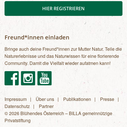
HIER REGISTRIEREN
Freund*innen einladen
Bringe auch deine Freund*innen zur Mutter Natur. Teile die
Naturerlebnisse und das Naturwissen für eine florierende
Community. Damit die Vielfalt wieder aufatmen kann!
Facebook
Instagram
Youtube
Impressum
Über uns
Publikationen
Presse
Fußzeilenmenü
Datenschutz
Partner
© 2026 Blühendes Österreich – BILLA gemeinnützige
Privatstiftung