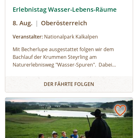
Erlebnistag Wasser-Lebens-Räume © Siehe Veranstalter
Erlebnistag Wasser-Lebens-Räume
8. Aug.
|
Oberösterreich
Veranstalter:
Nationalpark Kalkalpen
Mit Becherlupe ausgestattet folgen wir dem
Bachlauf der Krummen Steyrling am
Naturerlebnisweg "Wasser-Spuren". Dabei
entdecken wir die faszinierenden Lebewesen im
Erlebnistag Wasser-Lebens-Räume
Bergbach, die sich oft unter Steinen verbergen
DER FÄHRTE FOLGEN
und lüften die rätselhaften Eigenschaften des
Wassers.