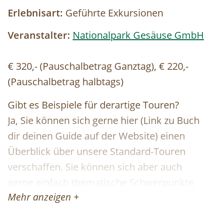
Erlebnisart:
Geführte Exkursionen
Veranstalter:
Nationalpark Gesäuse GmbH
€ 320,- (Pauschalbetrag Ganztag), € 220,-
(Pauschalbetrag halbtags)
Gibt es Beispiele für derartige Touren?
Ja, Sie können sich gerne hier (Link zu Buch
dir deinen Guide auf der Website) einen
Überblick über unsere Standard-Touren
verschaffen. Sie können sich aber auch
gerne einfach thematische Schwerpunkte,
Mehr anzeigen +
Routen oder Aktivitäten wünschen und wir
organisieren eine:n genau für Ihre