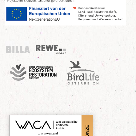
Billa
REWE Group
UN Decade
Birdlife