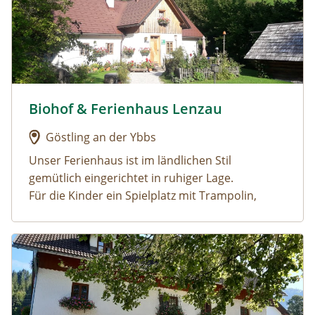
Biohof & Ferienhaus Lenzau
Urlaub am Bauernhof: Biohof & Ferienhaus Lenzau
Göstling an der Ybbs
Unser Ferienhaus ist im ländlichen Stil
gemütlich eingerichtet in ruhiger Lage.
Für die Kinder ein Spielplatz mit Trampolin,
Schaukel, Rutsche, Wasserrutsch für heiße Tage,
Schwebebalken, Reck, 2 Go-Kard......
Urlaub am Bauernhof: Oberrehau
In Göstling, im
Ybbstaler Solebad
ausspannen,
in der großzügigen Saunaanlage relaxen, oder
im Freien schwimmen
Wandern in den
Göstlinger Alpen
durch viele