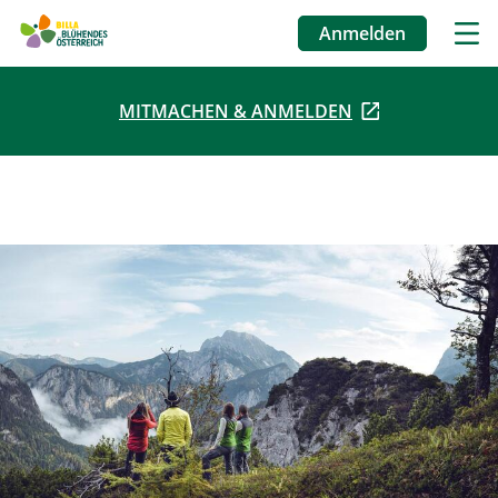
Anmelden
Benutzermenü
MITMACHEN & ANMELDEN
Direkt
zum
Inhalt