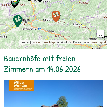
Leaflet | ©
OpenStreetMap
contributors
|
Datenquelle:
basemap.at
Bauernhöfe mit freien
Zimmern am 14.06.2026
Urlaub am Bauernhof: Bio Bauernhof Kurzeck