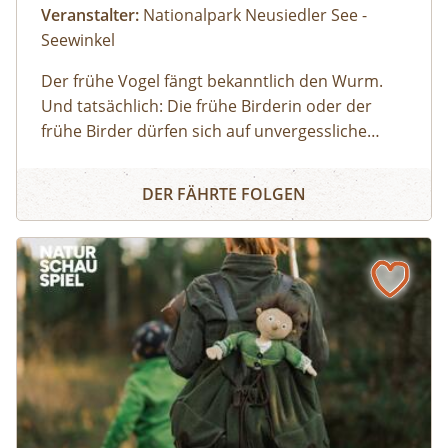
Veranstalter:
Nationalpark Neusiedler See -
Admont und wir vermitteln Ihnen gerne
Seewinkel
eine:n erfahrene:n und bestens geeignete:n
Der frühe Vogel fängt bekanntlich den Wurm.
Nationalpark Ranger:in. Anfragen unter der
Und tatsächlich: Die frühe Birderin oder der
Tel: +43(0)3613/21160-20;
info@nationalpark-
frühe Birder dürfen sich auf unvergessliche
gesaeuse.at,
oder Sie nutzen die direkte
Naturbeobachtungen freuen, da viele Vögel früh
Mit dem Nationalpark in den Tag
am Tag am aktivsten sind und sich später, wenn
Buchung: einfach Datum auswählen, Halb-
DER FÄHRTE FOLGEN
die Sonne hoch am Himmel steht, lieber an
oder Ganztag und los geht´s. Alles andere
kühle, schattige Plätze zurückziehen. Treffpunkt
übernehmen wir für Sie.
der Tour ist beim Nationalparkzentrum. Von
hier aus können entsprechende
Exkursionspunkte mit dem PKW angefahren
werden (eigener PKW nicht zwingend
erforderlich), die Exkursion findet grundsätzlich
aber zu Fuß statt. Ausrüstung: Festes
Schuhwerk, dem Wetter angepasste Kleidung
(Sonnen-, Regen- und/oder Windschutz),