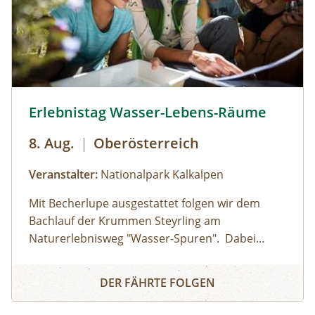
Termin aus dem Veranstaltungskalender an
oder organisiere dein privates
NATURSCHAUSPIEL: Jede Tour kann auf Anfrage
zu individuell vereinbarten Terminen
durchgeführt werden. ⁠
Erlebnistag Wasser-Lebens-Räume © Siehe Veranstalter
Erlebnistag Wasser-Lebens-Räume
8. Aug.
|
Oberösterreich
Veranstalter:
Nationalpark Kalkalpen
Mit Becherlupe ausgestattet folgen wir dem
Bachlauf der Krummen Steyrling am
Naturerlebnisweg "Wasser-Spuren". Dabei
entdecken wir die faszinierenden Lebewesen im
Erlebnistag Wasser-Lebens-Räume
Bergbach, die sich oft unter Steinen verbergen
DER FÄHRTE FOLGEN
und lüften die rätselhaften Eigenschaften des
Wassers.