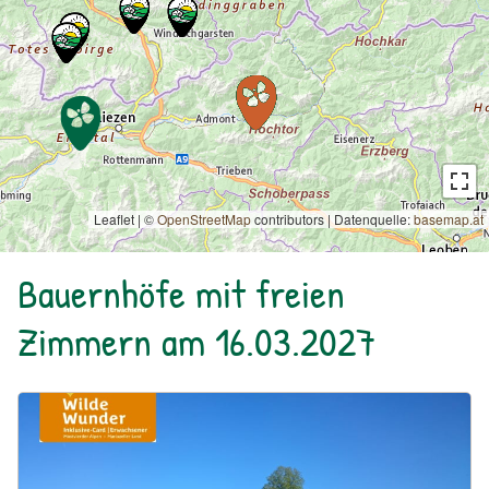
Leaflet | ©
OpenStreetMap
contributors
|
Datenquelle:
basemap.at
Bauernhöfe mit freien
Zimmern am 16.03.2027
Urlaub am Bauernhof: Bio Bauernhof Kurzeck