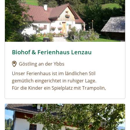
Biohof & Ferienhaus Lenzau
Urlaub am Bauernhof: Biohof & Ferienhaus Lenzau
Göstling an der Ybbs
Unser Ferienhaus ist im ländlichen Stil
gemütlich eingerichtet in ruhiger Lage.
Für die Kinder ein Spielplatz mit Trampolin,
Schaukel, Rutsche, Wasserrutsch für heiße Tage,
Schwebebalken, Reck, 2 Go-Kard......
Urlaub am Bauernhof: Oberrehau
In Göstling, im
Ybbstaler Solebad
ausspannen,
in der großzügigen Saunaanlage relaxen, oder
im Freien schwimmen