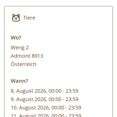
Bedürfnisse passende:n Ranger:in.
Tiere
Ich möchte auch gerne eine:n
Bergwanderführer:in oder eine:n
Wo?
Bergführer:in buchen – wo ist das möglich?
Weng 2
Bei schwierigen Wanderungen in alpine
Admont 8913
Gipfelregionen, Klettertouren oder
Österreich
Schitouren sollten Sie sich von
Bergführer:innen oder
Wann?
Bergwanderführer:innen begleiten lassen.
Die Kosten liegen bei
8. August 2026, 00:00
-
bis
23:59
Bergwanderführer:innen bei € 320,- pro Tag
9. August 2026, 00:00
-
bis
23:59
und bei Bergführer:innen ab € 480,- pro Tag,
10. August 2026, 00:00
-
bis
23:59
je nach genauer Anforderung. Wenden Sie
11. August 2026, 00:00
-
bis
23:59