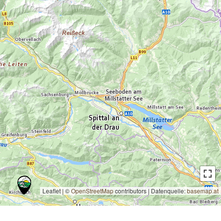
Leaflet | ©
OpenStreetMap
contributors
|
Datenquelle:
basemap.at