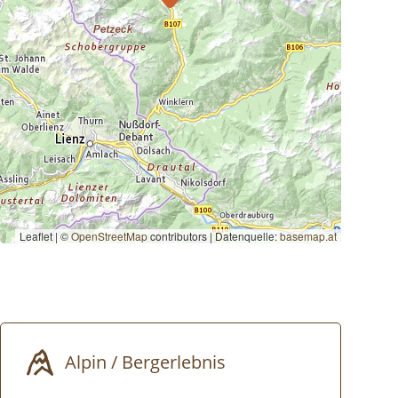
Leaflet | ©
OpenStreetMap
contributors
|
Datenquelle:
basemap.at
Alpin / Bergerlebnis