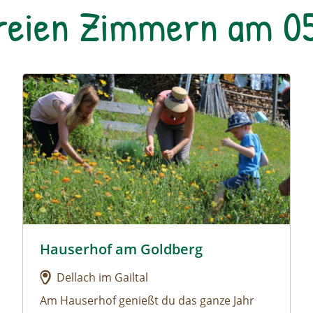
reien Zimmern am 05
 Gut
Urlaub am Bauernhof: Hauserhof am Goldberg
Hauserhof am Goldberg
oar Gut
Urlaub am Bauernhof: Hauserhof am Goldberg
Dellach im Gailtal
Am Hauserhof genießt du das ganze Jahr