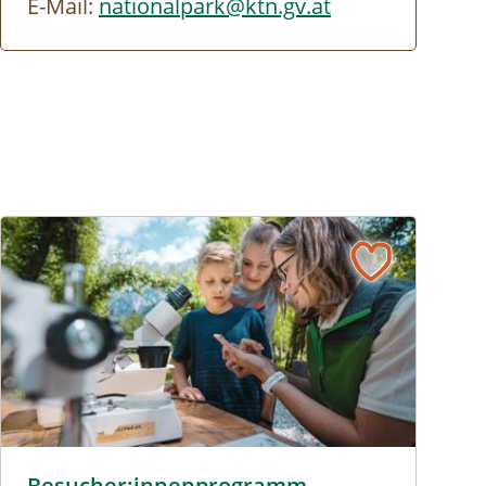
E-Mail:
nationalpark@ktn.gv.at
Besucher:innenprogramm Erlebniszentrum Weidendom © S
Besucher:innenprogramm