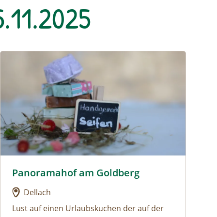
.11.2025
Urlaub am Bauernhof: Panoramahof am Goldberg
Panoramahof am Goldberg
Urlaub am Bauernhof: Panoramahof am Goldberg
Dellach
Lust auf einen Urlaubskuchen der auf der