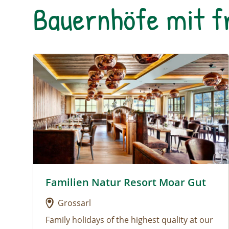
Bauernhöfe mit f
Urlaub am Bauernhof: Familien Natur Resort Moar
Familien Natur Resort Moar Gut
Urlaub am Bauernhof: Familien Natur Resort M
Grossarl
Family holidays of the highest quality at our