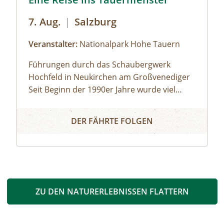
7. Aug.
|
Salzburg
Veranstalter:
Nationalpark Hohe Tauern
Führungen durch das Schaubergwerk
Hochfeld in Neukirchen am Großvenediger
Seit Beginn der 1990er Jahre wurde viel
Arbeit investiert, um das alte Bergwerk in
Eine Reise ins Tauernfenster
eine Erlebnisausstellung umzubauen. Die
DER FÄHRTE FOLGEN
endom
Attraktion unter Tage bietet spannende
Einblicke in die alpine Geologie und in die
Geschichte des Nationalparks. Das
Schaubergwerk, eine Rarität in den Hohen
Tauern, wird durch Führungen den
Besucherinnen und Besuchern zugänglich
ZU DEN NATURERLEBNISSEN FLATTERN
gemacht und erklärt. So können
beispielsweise Deckungsbau des