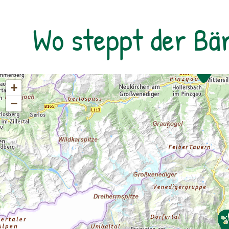
rollstuhlgerechtes WC. Kosten für
Forschungsprogramme (11:00, 14:00 und
Wo steppt der Bä
16:00 Uhr): Erwachsene: € 7,00Kinder und
Jugendliche bis 15 Jahre: € 5,00Familienkarte
(max. 4 Personen): € 12,00
+
−