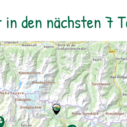
Tauernfensters und Gesteinsaufschlüsse
nachvollziehbar veranschaulicht werden.
r in den nächsten 7 
Derzeit kann man auch die Vernissage
„Innenleben“ von Künstler Mag. art. Michael
Alexander Seywald in den Stollen des
Bergwerks bestaunen. zur
Detailinformation September 2025