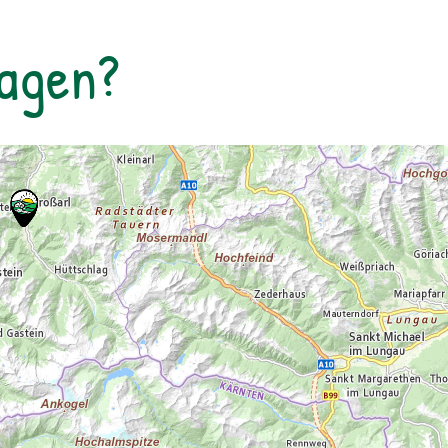
rollstuhlgerechtes WC. Kosten für
Forschungsprogramme (11:00, 14:00 und
Tagen?
16:00 Uhr): Erwachsene: € 7,00Kinder und
Jugendliche bis 15 Jahre: € 5,00Familienkarte
(max. 4 Personen): € 12,00