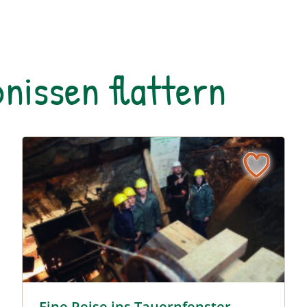
nissen flattern
dom © Siehe Veranstalter
Eine Reise ins Tauernfenster © Siehe Veranstalter
Eine Reise ins Tauernfenster