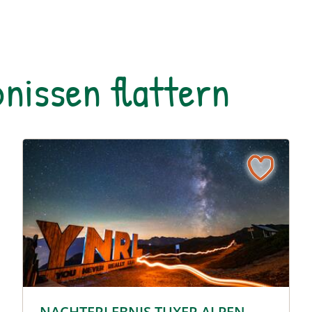
nissen flattern
 Schwarze Meer © Siehe Veranstalter
© © Hochgebirgs-Naturpark Zillertaler Alpen
NACHTERLEBNIS TUXER ALPEN