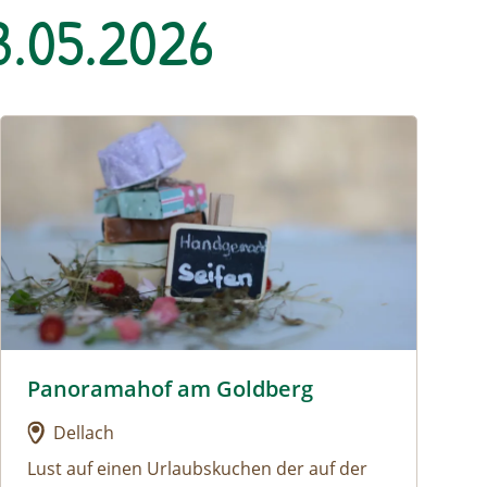
3.05.2026
Urlaub am Bauernhof: Panoramahof am Goldberg
Panoramahof am Goldberg
Urlaub am Bauernhof: Panoramahof am Goldberg
Dellach
Lust auf einen Urlaubskuchen der auf der