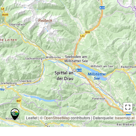
Leaflet | ©
OpenStreetMap
contributors
|
Datenquelle:
basemap.at