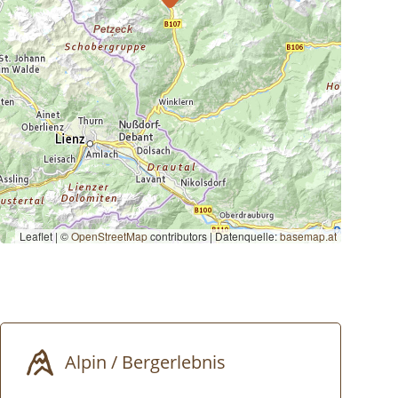
Leaflet | ©
OpenStreetMap
contributors
|
Datenquelle:
basemap.at
Alpin / Bergerlebnis