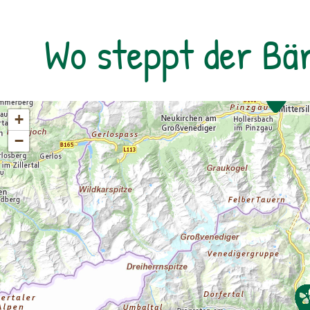
Wo steppt der Bä
+
−