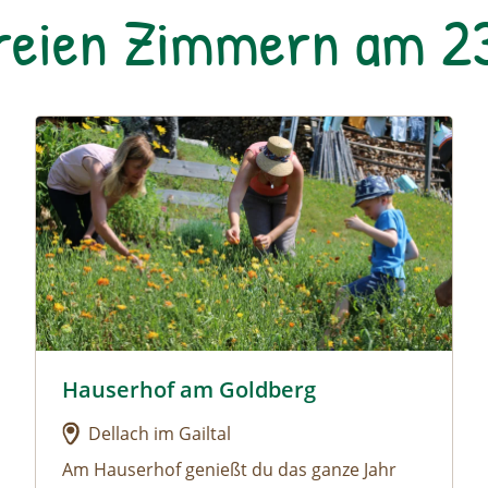
reien Zimmern am 2
 Gut
Urlaub am Bauernhof: Hauserhof am Goldberg
Hauserhof am Goldberg
oar Gut
Urlaub am Bauernhof: Hauserhof am Goldberg
Dellach im Gailtal
Am Hauserhof genießt du das ganze Jahr