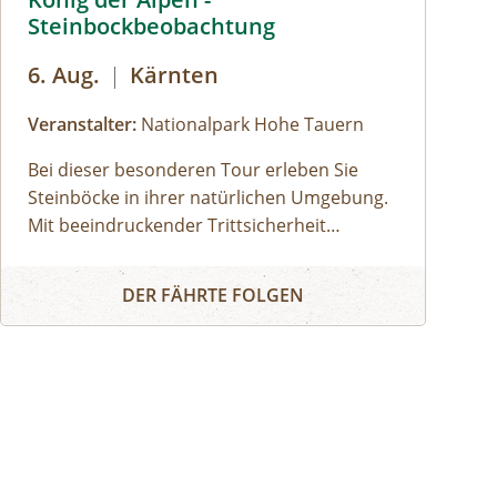
Steinbockbeobachtung
6. Aug.
|
Kärnten
Veranstalter:
Nationalpark Hohe Tauern
Bei dieser besonderen Tour erleben Sie
Steinböcke in ihrer natürlichen Umgebung.
Mit beeindruckender Trittsicherheit
meistern sie steile Felswände, wagen
König der Alpen - Steinbockbeobachtung
atemberaubende Sprünge und liefern sich
DER FÄHRTE FOLGEN
spannende Kämpfe auf schmalen Graten.
Die Beobachtung dieser majestätischen
Tiere ist ein unvergessliches Erlebnis im
Nationalpark Hohe Tauern.