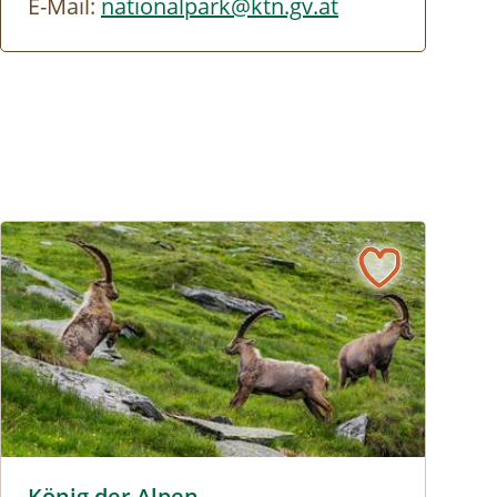
E-Mail:
nationalpark@ktn.gv.at
König der Alpen - Steinbockbeobachtung © Siehe Veranstal
König der Alpen -