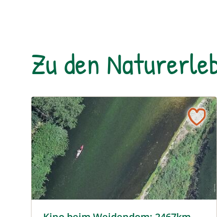
Zu den Naturerleb
Kino beim Weidendom: 2467km – Eine Reise bis ins
Kino beim Weidendom: 2467km –