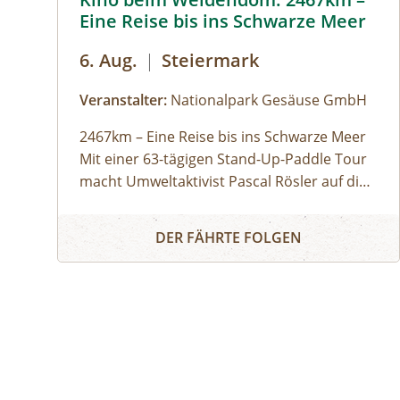
Eine Reise bis ins Schwarze Meer
6. Aug.
|
Steiermark
Veranstalter:
Nationalpark Gesäuse GmbH
2467km – Eine Reise bis ins Schwarze Meer
Mit einer 63-tägigen Stand-Up-Paddle Tour
macht Umweltaktivist Pascal Rösler auf die
Wasserverschmutzung aufmerksam – von
Teilnahme kostenlos
Kino beim Weidendom: 2467km – Eine Reise bis in
München aus über Isar und Donau bis zum
DER FÄHRTE FOLGEN
Schwarzen Meer. Regie: Anton Zabriskie,
2017