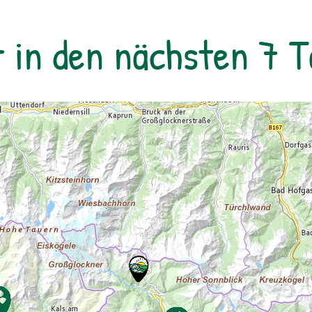
Experte beantwortet euch natürlich auch
gerne Fragen zum Nachthimmel, zur
r in den nächsten 7 
Nachtfotografi e oder zur Tierwelt, die in der
Nacht übrigens ziemlich aktiv ist. Begleitet
wird die Tour von einem Naturparkführer,
der auch ein passionierter Natur- und
Landschaftsfotograf ist.