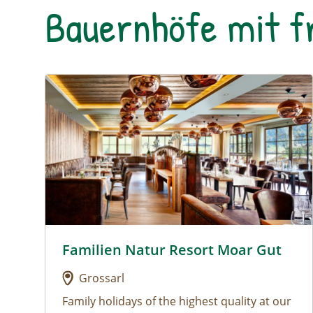
Bauernhöfe mit f
Urlaub am Bauernhof: Familien Natur Resort Moar
Familien Natur Resort Moar Gut
Urlaub am Bauernhof: Familien Natur Resort M
Grossarl
Family holidays of the highest quality at our