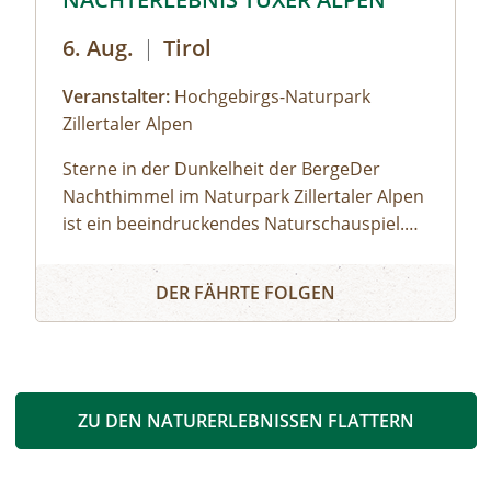
6. Aug.
|
Tirol
Veranstalter:
Hochgebirgs-Naturpark
Zillertaler Alpen
Sterne in der Dunkelheit der BergeDer
Nachthimmel im Naturpark Zillertaler Alpen
ist ein beeindruckendes Naturschauspiel.
Die Zillertaler und Tuxer Alpen zählen
s Schwarze Meer
NACHTERLEBNIS TUXER ALPEN
österreichweit zu den Regionen, wo man
DER FÄHRTE FOLGEN
den dunklen Nachthimmel mit seinen
leuchtenden Sternen noch intensiv erleben
kann. Wir fahren mit dem Taxi zum
Melchboden auf 2.000 m Seehöhe. Nach
einer Einführung zum Kosmos und zur
ZU DEN NATURERLEBNISSEN FLATTERN
Milchstraße beobachten wir mit einem
Teleskop die Sommer-Sternbilder. Unser