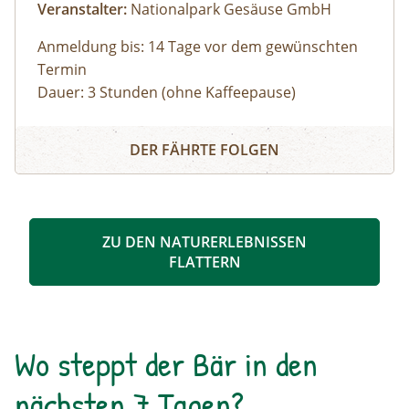
Veranstalter:
Nationalpark Gesäuse GmbH
Anmeldung bis: 14 Tage vor dem gewünschten
Termin
Dauer: 3 Stunden (ohne Kaffeepause)
Zu den schönsten Plätzen im Nationalpark
Panoramarundfahrt im Nationalpark Gesäuse
Gesäuse mit Nationalpark Ranger:in – wilde
DER FÄHRTE FOLGEN
Natur und besondere Orte.
Gruppen mit eigenem Reisebus
Bus muss gestellt werden. Auf Wunsch ist eine
Kaffeepause im Nationalpark Pavillon
ZU DEN NATURERLEBNISSEN
Gstatterboden möglich (nicht im Preis
FLATTERN
inkludiert, muss selbst organisiert
werden).Wetterfeste Bekleidung und festes
Schuhwerk für Zwischenstopps ist
empfehlenswert.
Wo steppt der Bär in den
nächsten 7 Tagen?