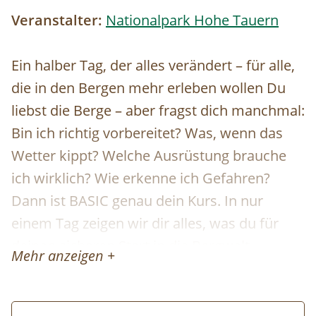
Veranstalter:
Nationalpark Hohe Tauern
Ein halber Tag, der alles verändert – für alle,
die in den Bergen mehr erleben wollen Du
liebst die Berge – aber fragst dich manchmal:
Bin ich richtig vorbereitet? Was, wenn das
Wetter kippt? Welche Ausrüstung brauche
ich wirklich? Wie erkenne ich Gefahren?
Dann ist BASIC genau dein Kurs. In nur
einem Tag zeigen wir dir alles, was du für
deinen sicheren Start in die Bergwelt
Mehr anzeigen +
brauchst – einfach, klar und direkt in der
Praxis. Keine trockene Theorie, sondern
echtes Know-how zum Mitnehmen,