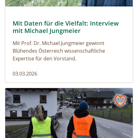
© Robert Harson
Mit Daten für die Vielfalt: Interview
Naturmagazin: Mit Daten für die Vielfalt: Interview mi
mit Michael Jungmeier
Mit Prof. Dr. Michael Jungmeier gewinnt
Blühendes Österreich wissenschaftliche
Expertise für den Vorstand.
03.03.2026
Der steile Weg in die Freiheit