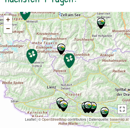
+
−
Leaflet | ©
OpenStreetMap
contributors
|
Datenquelle:
basemap.at