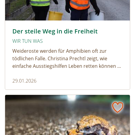
amphibien_team © christinaprechtl
Der steile Weg in die Freiheit
WIR TUN WAS
Weideroste werden für Amphibien oft zur
tödlichen Falle. Christina Prechtl zeigt, wie
einfache Ausstiegshilfen Leben retten können –
pragmatisch, wirksam und ohne großen
29.01.2026
Aufwand.
Wenn der Weiderost zur Falle wird