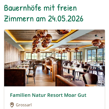
Bauernhöfe mit freien
Zimmern am 24.05.2026
Urlaub am Bauernhof: Familien Natur Resort Moar Gut
Familien Natur Resort Moar Gut
Urlaub am Bauernhof: Familien Natur Resort Moar Gu
Grossarl