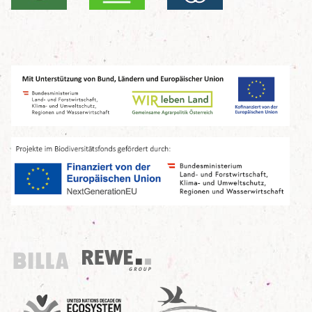
Billa
REWE Group
UN Decade
Birdlife