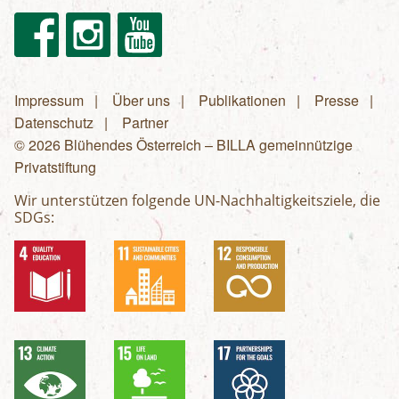
Facebook
Instagram
Youtube
Impressum
Über uns
Publikationen
Presse
Fußzeilenmenü
Datenschutz
Partner
© 2026 Blühendes Österreich – BILLA gemeinnützige
Privatstiftung
Wir unterstützen folgende UN-Nachhaltigkeitsziele, die
SDGs: