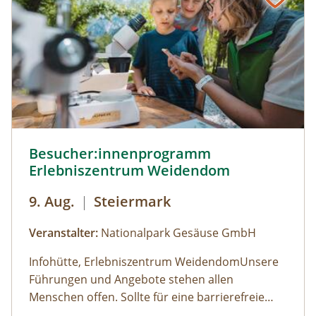
(Voranmeldung erforderlich). Am
Samstag, Sonntag, jeweils 10:00 bis 18:00 Uhr
Veranstaltungsort befindet sich ein
rollstuhlgerechtes WC. Kosten für
Forschungsprogramme (11:00, 14:00 und 16:00
Uhr): Erwachsene: € 7,00Kinder und Jugendliche
bis 15 Jahre: € 5,00Familienkarte (max. 4
Personen): € 12,00
Besucher:innenprogramm Erlebniszentrum Weidendom ©
Besucher:innenprogramm
Erlebniszentrum Weidendom
9. Aug.
|
Steiermark
Veranstalter:
Nationalpark Gesäuse GmbH
Infohütte, Erlebniszentrum WeidendomUnsere
Führungen und Angebote stehen allen
Menschen offen. Sollte für eine barrierefreie
Teilnahme eine besondere Form der
Öffnungszeiten: (der Weidendom ist ganzjährig