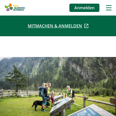
Anmelden
Benutzermenü
MITMACHEN & ANMELDEN
Direkt
zum
Inhalt