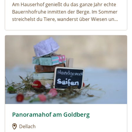
Am Hauserhof genießt du das ganze Jahr echte
Bauernhofruhe inmitten der Berge. Im Sommer
streichelst du Tiere, wanderst über Wiesen und
badest in klaren Seen. Im Winter knirscht der
Schnee, du ziehst Schwünge auf der Piste und
Urlaub am Bauernhof: Panoramahof am Goldberg
wärmst dich abends im gemütlichen Hof.
Panoramahof am Goldberg
Urlaub am Bauernhof: Panoramahof am Goldberg
Dellach