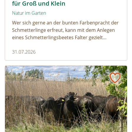
für Groß und Klein
Natur im Garten
Wer sich gerne an der bunten Farbenpracht der
Schmetterlinge erfreut, kann mit dem Anlegen
eines Schmetterlingsbeetes Falter gezielt
anlocken. Doch auch Raupenfutterpflanzen
31.07.2026
dürfen ausreichend mitgedacht werden. Denn
ohne Raupen gibt es keine schönen
Schmetterlinge!
Naturmagazin: Die Rückkehr der Big Five im Weinviertel
Die Rückkehr der Big Five im Weinviertel