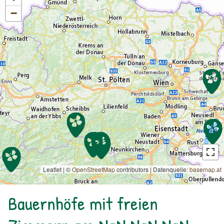
−
Leaflet | ©
OpenStreetMap
contributors
|
Datenquelle:
basemap.at
Bauernhöfe mit freien