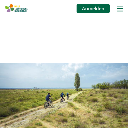
Anmelden
Benutzermenü
Direkt
zum
Inhalt