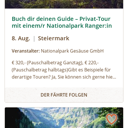
Buch dir deinen Guide – Privat-Tour mit einem/r National
Buch dir deinen Guide – Privat-Tour
mit einem/r Nationalpark Ranger:in
8. Aug.
|
Steiermark
Veranstalter:
Nationalpark Gesäuse GmbH
€ 320,- (Pauschalbetrag Ganztag), € 220,-
(Pauschalbetrag halbtags)Gibt es Beispiele für
derartige Touren? Ja, Sie können sich gerne hier
(Link zu Buch dir deinen Guide auf der Website)
Buch dir deinen Guide – Privat-Tour mit einem/r Nationa
einen Überblick über unsere Standard-Touren
DER FÄHRTE FOLGEN
verschaffen. Sie können sich aber auch gerne
einfach thematische Schwerpunkte, Routen
oder Aktivitäten wünschen und wir organisieren
eine:n genau für Ihre Bedürfnisse passende:n
Ranger:in. Ich möchte auch gerne eine:n