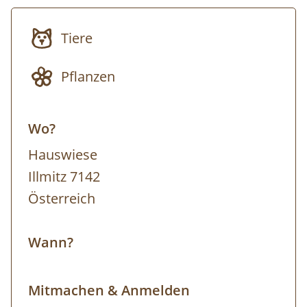
Zeit, die vielfältige Tier- und Pflanzenwelt mit
Tiere
allen Sinnen zu genießen. Treffpunkt der
Tour ist beim Nationalparkzentrum. Von hier
Pflanzen
aus fährt man mit dem Fahrrad in das
Teilgebiet des Nationalparks. Eigenes
Wo?
Fahrrad ist zwingend erforderlich, kann aber
bei regionalen Fahrradverleihen gegen eine
Hauswiese
geringe Gebühr ausgeliehen werden.
Illmitz 7142
Ausrüstung: Eigenes Fahrrad, festes
Österreich
Schuhwerk, dem Wetter angepasste
Kleidung (Sonnen-, Regen- und/oder
Wann?
Windschutz), Trinkflasche Anmeldung bis
spätestens 16 Uhr des Vortages. Die Tour
Mitmachen & Anmelden
findet bei jedem Wetter statt. Wir behalten