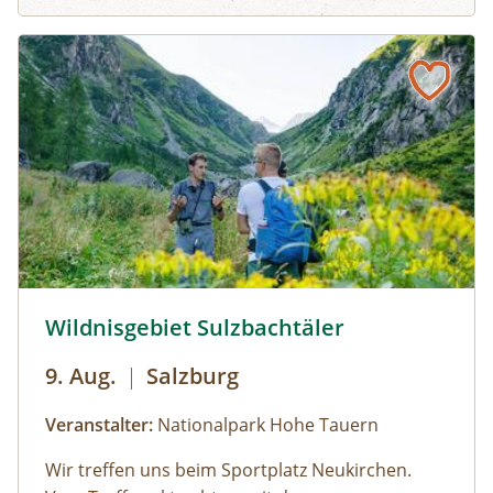
Klamm folgend geht es weiter bis zum Hintersee
und Sie erfahren Wissenswertes über Flora und
Fauna im hinteren Felbertal. An der Nordseite
des Sees führt der Rundweg auf eine Anhöhe
mit Blick über den Talschluss mit seinen
imposanten Felswänden, in denen sich Gämsen
tummeln. Der Rückweg erfolgt auf derselben
Strecke. zur Detailinformation
Wildnisgebiet Sulzbachtäler © Siehe Veranstalter
Wildnisgebiet Sulzbachtäler
9. Aug.
|
Salzburg
Veranstalter:
Nationalpark Hohe Tauern
Wir treffen uns beim Sportplatz Neukirchen.