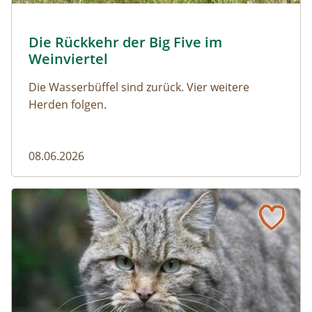
© Franziska Denner
Die Rückkehr der Big Five im
Naturmagazin: Die Rückkehr der Big Five im Weinviert
Weinviertel
Die Wasserbüffel sind zurück. Vier weitere
Herden folgen.
08.06.2026
Vom Acker zum Wildkatzen-Korridor