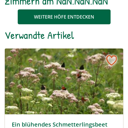
Zimmern am NaN.NaN.NaN
WEITERE HÖFE ENTDECKEN
Verwandte Artikel
Ein blühendes Schmetterlingsbeet für Groß und Klein
Tagpfauenaugen auf Wasserdost © Marion Jaros
Ein blühendes Schmetterlingsbeet