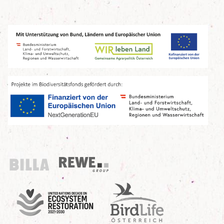
Billa
REWE Group
UN Decade
Birdlife