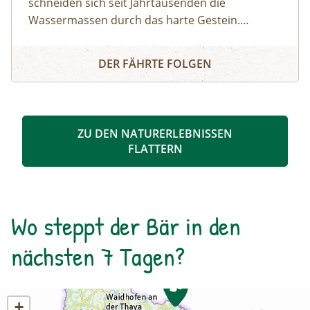
schneiden sich seit Jahrtausenden die
Wassermassen durch das harte Gestein.
Dadurch sind sehenswerte Erosionsformen,
Schösswendklamm und Hintersee
Kolke und kleine Wasserfälle entstanden. Der
DER FÄHRTE FOLGEN
Klamm folgend geht es weiter bis zum Hintersee
und Sie erfahren Wissenswertes über Flora und
Fauna im hinteren Felbertal. An der Nordseite
des Sees führt der Rundweg auf eine Anhöhe
ZU DEN NATURERLEBNISSEN
mit Blick über den Talschluss mit seinen
FLATTERN
imposanten Felswänden, in denen sich Gämsen
tummeln. Der Rückweg erfolgt auf derselben
Strecke. zur Detailinformation
Wo steppt der Bär in den
nächsten 7 Tagen?
+