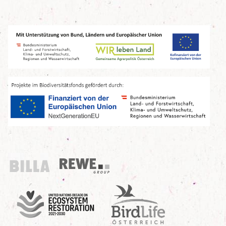
Billa
REWE Group
UN Decade
Birdlife