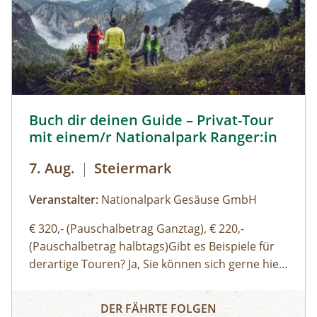
Buch dir deinen Guide – Privat-Tour mit einem/r National
Buch dir deinen Guide – Privat-Tour
mit einem/r Nationalpark Ranger:in
7. Aug.
|
Steiermark
Veranstalter:
Nationalpark Gesäuse GmbH
€ 320,- (Pauschalbetrag Ganztag), € 220,-
(Pauschalbetrag halbtags)Gibt es Beispiele für
derartige Touren? Ja, Sie können sich gerne hier
(Link zu Buch dir deinen Guide auf der Website)
Buch dir deinen Guide – Privat-Tour mit einem/r Nationa
einen Überblick über unsere Standard-Touren
DER FÄHRTE FOLGEN