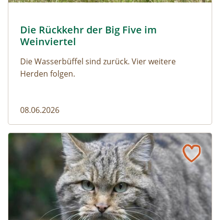
© Franziska Denner
Die Rückkehr der Big Five im
Naturmagazin: Die Rückkehr der Big Five im Weinviert
Weinviertel
Die Wasserbüffel sind zurück. Vier weitere
Herden folgen.
08.06.2026
Vom Acker zum Wildkatzen-Korridor