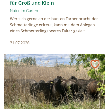
für Groß und Klein
Natur im Garten
Wer sich gerne an der bunten Farbenpracht der
Schmetterlinge erfreut, kann mit dem Anlegen
eines Schmetterlingsbeetes Falter gezielt
anlocken. Doch auch Raupenfutterpflanzen
31.07.2026
dürfen ausreichend mitgedacht werden. Denn
ohne Raupen gibt es keine schönen
Schmetterlinge!
Naturmagazin: Die Rückkehr der Big Five im Weinviertel
Die Rückkehr der Big Five im Weinviertel