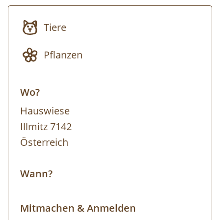
Zeit, die vielfältige Tier- und Pflanzenwelt mit
Tiere
allen Sinnen zu genießen. Treffpunkt der
Tour ist beim Nationalparkzentrum. Von hier
Pflanzen
aus fährt man mit dem Fahrrad in das
Teilgebiet des Nationalparks. Eigenes
Wo?
Fahrrad ist zwingend erforderlich, kann aber
bei regionalen Fahrradverleihen gegen eine
Hauswiese
geringe Gebühr ausgeliehen werden.
Illmitz 7142
Ausrüstung: Eigenes Fahrrad, festes
Österreich
Schuhwerk, dem Wetter angepasste
Kleidung (Sonnen-, Regen- und/oder
Wann?
Windschutz), Trinkflasche Anmeldung bis
spätestens 16 Uhr des Vortages. Die Tour
Mitmachen & Anmelden
findet bei jedem Wetter statt. Wir behalten