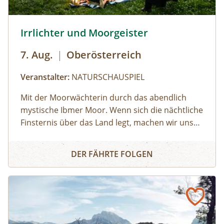
© Brothers Studio
Irrlichter und Moorgeister
7. Aug.
|
Oberösterreich
Veranstalter:
NATURSCHAUSPIEL
Mit der Moorwächterin durch das abendlich
mystische Ibmer Moor. Wenn sich die nächtliche
Finsternis über das Land legt, machen wir uns
auf ins Ibmer Moor. In diesem größten
Irrlichter und Moorgeister
Moorkomplex Österreichs finden seltene Tiere
DER FÄHRTE FOLGEN
und Pflanzen ideale Lebensbedingungen. Wir
spüren im Laternenschein die beeindruckende
Stimmung und Mystik dieser sagenumwobenen
Urlandschaft und ergründen so manches
Moorgeheimnis.Infos und Buchung: