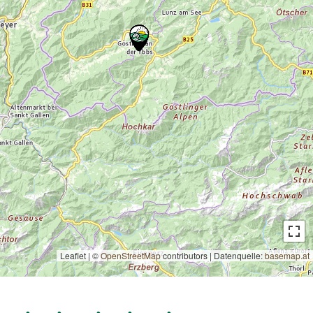
Leaflet | ©
OpenStreetMap
contributors
|
Datenquelle:
basemap.at