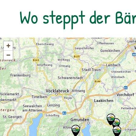
Freu dich auf unvergessliche Tage in der
Wo steppt der Bä
Natur – Abenteuer, Spiel und Spaß sind
garantiert!Montag bis Freitag | Betreuung
jeweils von 08:00 bis 16:30 Uhr:Mo & Di –
Programm in EckartsauMi – Programm im
Nationalparkzentrum im Schloss Orth an
+
der DonauDo & Fr – Programm in
−
EckartsauVerpflegung: Lunchpakete & 1x
Grillen am Lagefeuer, Getränke