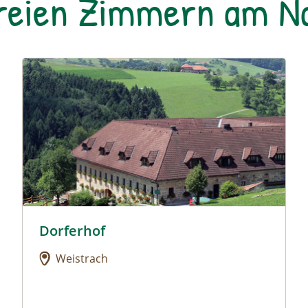
freien Zimmern am 
Urlaub am Bauernhof: Dorferhof
Dorferhof
Urlaub am Bauernhof: Dorferhof
Weistrach