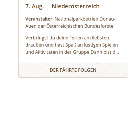
7. Aug.
|
Niederösterreich
Veranstalter:
Nationalparkbetrieb Donau-
Auen der Österreichischen Bundesforste
Verbringst du deine Ferien am liebsten
draußen und hast Spaß an lustigen Spielen
und Aktivitäten in der Gruppe Dann bist du
bei uns genau richtig! Unsere Ferienwoche
Nationalparkcamp Eckartsau: Ferienwoche Mini
Mini bietet spannende Expeditionen in den
DER FÄHRTE FOLGEN
Auwald, viel Raum zum Toben und Spielen,
gemütliches Lagerfeuer und zahlreiche
weitere Highlights.Gemeinsam mit unseren
Nationalpark-Rangerinnen und -Rangern
entdeckst du bei Ausflügen die Donau-Auen,
erfährst spielerisch Wissenswertes über
Tiere und Pflanzen und kannst das
weitläufige Campgelände voll auskosten.