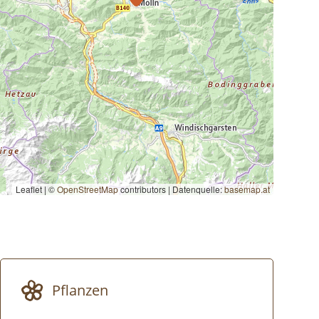
Leaflet | ©
OpenStreetMap
contributors
|
Datenquelle:
basemap.at
Pflanzen