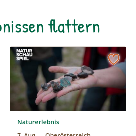
nissen flattern
© Helena Wimmer
Naturerlebnis
7. Aug.
|
Oberösterreich