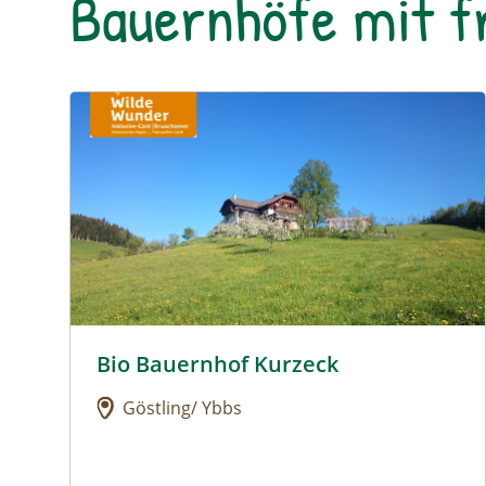
Bauernhöfe mit 
Urlaub am Bauernhof: Bio Bauernhof Kurzeck
Bio Bauernhof Kurzeck
Urlaub am Bauernhof: Bio Bauernhof Kurzeck
Göstling/ Ybbs