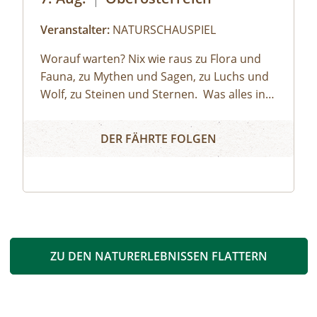
Veranstalter:
NATURSCHAUSPIEL
Worauf warten? Nix wie raus zu Flora und
Fauna, zu Mythen und Sagen, zu Luchs und
Wolf, zu Steinen und Sternen.⁠ ⁠ Was alles in
der Natur steckt und wie das Leben darin
Naturerlebnis
spielt: Das wissen die NATURSCHAUSPIEL
DER FÄHRTE FOLGEN
Guides. Als Naturvermittler:innen verstehen
sie es, Groß und Klein die Augen für die
kleinen und⁠ großen Wunder der Natur zu
öffnen.⁠ ⁠NATURSCHAUSPIEL ist
Oberösterreichs Plattform für
Naturvermittlung So geht's:⁠Melde dich zu
einem Termin aus dem
ZU DEN NATURERLEBNISSEN FLATTERN
Veranstaltungskalender an oder organisiere
dein privates NATURSCHAUSPIEL: Jede Tour
kann auf Anfrage zu individuell vereinbarten