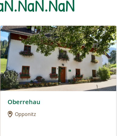
NaN.NaN.NaN
Urlaub am Bauernhof: Oberrehau
Oberrehau
Urlaub am Bauernhof: Oberrehau
Opponitz