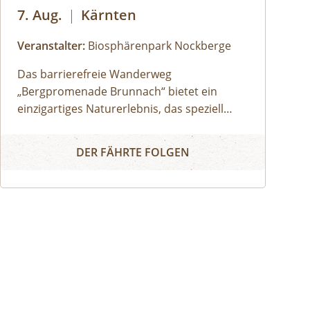
7. Aug.
|
Kärnten
Veranstalter:
Biosphärenpark Nockberge
Das barrierefreie Wanderweg
„Bergpromenade Brunnach“ bietet ein
einzigartiges Naturerlebnis, das speziell
darauf ausgerichtet ist auch Menschen mit
Barrierefreies Naturerlebnis "Bergpromenade Brunnach"
Mobilitätseinschränkungen oder Familien
DER FÄHRTE FOLGEN
mit Kinderwägen die Schönheit der Alm
näherzubringen. Ein besonderes Highlight
ist der Speicklehrpfad entlang der
Promenade. Gemeinsam mit einem/einer
Biosphärenpark-Ranger: in erkunden Sie
diesen Weg und erfahren die Bedeutung
und Einzigartigkeit der heimischen
Speikpflanze.