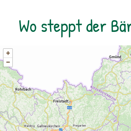
Wo steppt der Bä
+
−