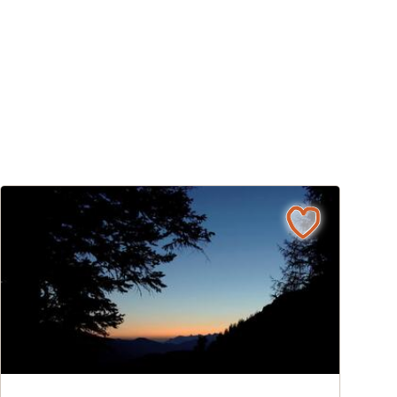
iehe Veranstalter
Nachtwanderung im Nationalpark Gesäuse © Siehe Veranst