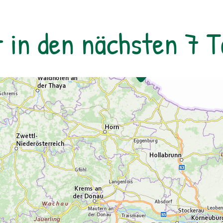
Sie mit Nationalpark Ranger Bernhard
Schedlmayer die Natur bei Nacht und
r in den nächsten 7 
lassen Sie sich von den 'Tränen des
Laurentius', wie die Sternschnuppen auch
im Volksmund genannt werden, verzaubern.
Unser Ranger führt Sie auch in die Kunst
der Sternenbeobachtung ein und erzählt
Wissenswertes über Sternbilder und
Planeten. Treffpunkt: Parkplatz Ruine Kaja,
Merkersdorf Dauer: ca. 2,5 Std. Kosten:
Erwachsene € 14,- Anmeldung bis 15.00 Uhr
des Vortages. Anspruch der Tour: Mit festen
Wanderschuhen