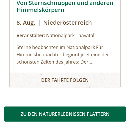
Von Sternschnuppen und anderen
Himmelskörpern
8. Aug.
|
Niederösterreich
Veranstalter:
Nationalpark Thayatal
Sterne beobachten im Nationalpark Für
Himmelsbeobachter beginnt jetzt eine der
schönsten Zeiten des Jahres: Der
Meteorschauer der Perseiden ist im Anflug
Von Sternschnuppen und anderen Himmelskörpern
und verspricht wieder ein beeindruckendes
DER FÄHRTE FOLGEN
Schauspiel am Nachthimmel. Wer in den
kommenden Wochen den Blick gen
Nordosten richtet, hat gute Chancen,
zahlreiche Sternschnuppen zu entdecken.
Die neue Aussichtswarte 'Umlaufblick'
ZU DEN NATURERLEBNISSEN FLATTERN
bietet hierfür fernab künstlicher
Lichtquellen optimale Bedingungen. Erleben