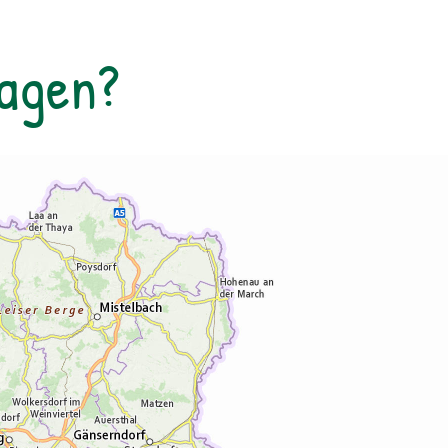
vierbeinigen Freund mitbringen?Die
Mitnahme von Hunden ist nicht erlaubt.
Tagen?
Findet die Nachtwanderung bei jedem
Wetter statt?Ja, denn wir finden, unser
Nationalpark Gesäuse ist bei jedem Wetter
ein Erlebnis! Brauche ich eine
Taschenlampe?Nein, die Nachtwanderung
findet in völliger Dunkelheit statt. Unsere
Ranger:innen haben selbstverständlich eine
Taschenlampe dabei. Wetterfeste Kleidung,
feste Schuhe;Taschenlampen sind nicht
notwendig – die Wanderung wird in völliger
Dunkelheit durchgeführt!Campingplatz
Forstgarten, GstatterbodenDauer: 21:00
Uhr - 23:00 UhrTeilnahme kostenlos
Erwachsene, Familien, Kinder und
JugendlicheDie Führung findet in deutscher
Sprache statt.