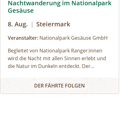
Nachtwanderung im Nationalpark
Gesäuse
8. Aug.
|
Steiermark
Veranstalter:
Nationalpark Gesäuse GmbH
Begleitet von Nationalpark Ranger:innen
wird die Nacht mit allen Sinnen erlebt und
die Natur im Dunkeln entdeckt. Der
Nachthimmel im Gesäuse ist einer der
Nachtwanderung im Nationalpark Gesäuse
dunkelsten in Europa. Sich hier ohne
DER FÄHRTE FOLGEN
künstliches Licht zurecht zu finden,
erfordert andere Sinne, wie Hören, Tasten
oder Riechen. Wie geht es uns damit und
wie passen sich Tiere an die Dunkelheit an?
Leitung: Nationalpark Ranger:innen Leichte
WanderungFür Kurzentschlossene ist keine
Anmeldung erforderlichDarf ich meinen