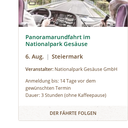
Panoramarundfahrt im Nationalpark Gesäuse © Si
Panoramarundfahrt im
Nationalpark Gesäuse
6. Aug.
|
Steiermark
Veranstalter:
Nationalpark Gesäuse GmbH
Anmeldung bis: 14 Tage vor dem
gewünschten Termin
Dauer: 3 Stunden (ohne Kaffeepause)
Zu den schönsten Plätzen im Nationalpark
Panoramarundfahrt im Nationalpark Gesäuse
Gesäuse mit Nationalpark Ranger:in – wilde
DER FÄHRTE FOLGEN
Natur und besondere Orte.
Gruppen mit eigenem Reisebus