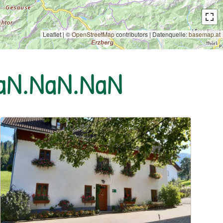
Leaflet | ©
OpenStreetMap
contributors
|
Datenquelle:
basemap.at
NaN.NaN.NaN
Urlaub am Bauernhof: Oberrehau