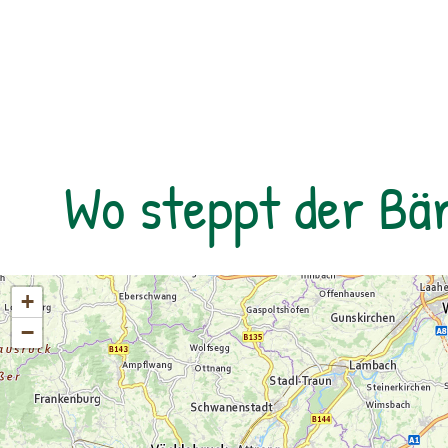
Bus muss gestellt werden. Auf Wunsch ist
eine Kaffeepause im Nationalpark Pavillon
Gstatterboden möglich (nicht im Preis
inkludiert, muss selbst organisiert
werden).Wetterfeste Bekleidung und festes
Schuhwerk für Zwischenstopps ist
empfehlenswert.
Wo steppt der Bä
+
−