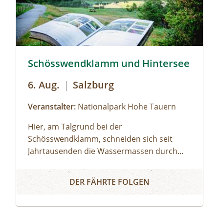
ehe Veranstalter
Schösswendklamm und Hintersee © Siehe Veranstalte
Schösswendklamm und Hintersee
6. Aug.
|
Salzburg
Veranstalter:
Nationalpark Hohe Tauern
Hier, am Talgrund bei der
Schösswendklamm, schneiden sich seit
Jahrtausenden die Wassermassen durch
das harte Gestein. Dadurch sind
Schösswendklamm und Hintersee
sehenswerte Erosionsformen, Kolke und
DER FÄHRTE FOLGEN
kleine Wasserfälle entstanden. Der Klamm
folgend geht es weiter bis zum Hintersee
und Sie erfahren Wissenswertes über Flora