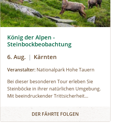
r
König der Alpen - Steinbockbeobachtung © Siehe Veranstal
König der Alpen -
Steinbockbeobachtung
6. Aug.
|
Kärnten
Veranstalter:
Nationalpark Hohe Tauern
Bei dieser besonderen Tour erleben Sie
Steinböcke in ihrer natürlichen Umgebung.
Mit beeindruckender Trittsicherheit
meistern sie steile Felswände, wagen
König der Alpen - Steinbockbeobachtung
atemberaubende Sprünge und liefern sich
DER FÄHRTE FOLGEN
spannende Kämpfe auf schmalen Graten.
Die Beobachtung dieser majestätischen