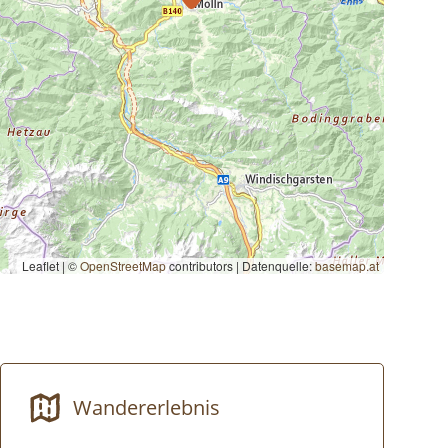
Leaflet | ©
OpenStreetMap
contributors
|
Datenquelle:
basemap.at
Wandererlebnis