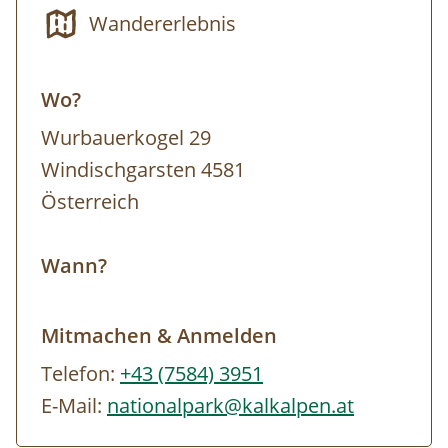
Wandererlebnis
Felsformationen, durchwaten kurze
Wasserstellen und bewältigen einfache
Kletterpassagen.
Wo?
Wurbauerkogel 29
Exklusive Gelegenheit:
Für die Kreidelucke
Windischgarsten 4581
gilt sonst ein generelles Betretungsverbot.
Österreich
Nur im Rahmen dieser Tour können Sie die
Höhle hautnah erleben.
Wann?
Schwierigkeit:
Mittel
Mitmachen & Anmelden
Telefon:
+43 (7584) 3951
E-Mail:
nationalpark@kalkalpen.at