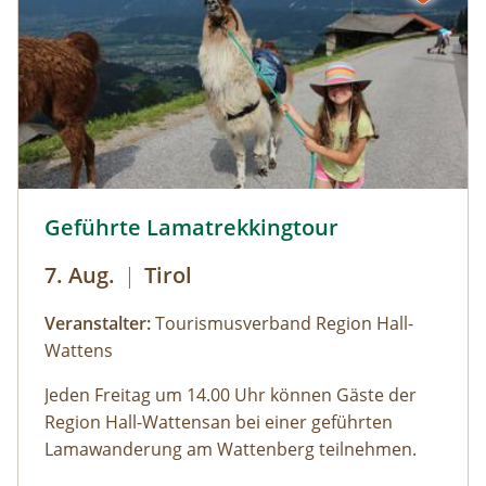
(Voranmeldung erforderlich). Am
Samstag, Sonntag, jeweils 10:00 bis 18:00 Uhr
Veranstaltungsort befindet sich ein
rollstuhlgerechtes WC. Kosten für
Forschungsprogramme (11:00, 14:00 und 16:00
Uhr): Erwachsene: € 7,00Kinder und Jugendliche
bis 15 Jahre: € 5,00Familienkarte (max. 4
Personen): € 12,00
Lamatour Wattenberg © hall-wattens.at
Geführte Lamatrekkingtour
7. Aug.
|
Tirol
Veranstalter:
Tourismusverband Region Hall-
Wattens
Jeden
Freitag um 14.00 Uhr
können Gäste der
Region Hall-Wattensan bei einer geführten
Lamawanderung am Wattenberg teilnehmen.
„Lamapapa“ Hans stellt uns seine „Familie“ vor: