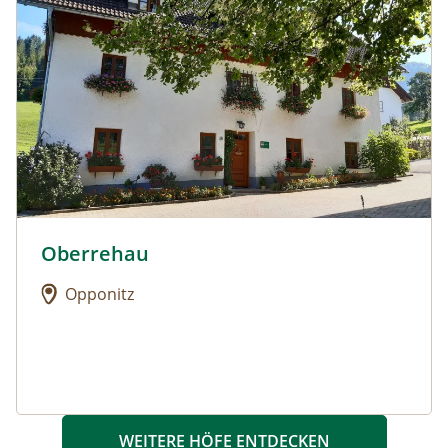
Oberrehau
Urlaub am Bauernhof: Oberrehau
Opponitz
WEITERE HÖFE ENTDECKEN