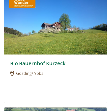
Bio Bauernhof Kurzeck
Urlaub am Bauernhof: Bio Bauernhof Kurzeck
Göstling/ Ybbs
Urlaub am Bauernhof: Dorferhof