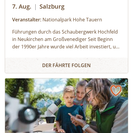
7. Aug.
|
Salzburg
Veranstalter:
Nationalpark Hohe Tauern
Führungen durch das Schaubergwerk Hochfeld
in Neukirchen am Großvenediger Seit Beginn
der 1990er Jahre wurde viel Arbeit investiert, um
das alte Bergwerk in eine Erlebnisausstellung
Eine Reise ins Tauernfenster
umzubauen. Die Attraktion unter Tage bietet
DER FÄHRTE FOLGEN
spannende Einblicke in die alpine Geologie und
in die Geschichte des Nationalparks. Das
Schaubergwerk, eine Rarität in den Hohen
Tauern, wird durch Führungen den
Besucherinnen und Besuchern zugänglich
gemacht und erklärt. So können beispielsweise
Deckungsbau des Tauernfensters und
Gesteinsaufschlüsse nachvollziehbar
veranschaulicht werden. Derzeit kann man auch