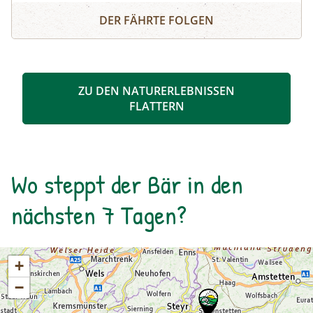
Geführte Lamatrekkingtour
Wir gehen auf Tuchfühlung mit den pfiffigen
DER FÄHRTE FOLGEN
Wanderkameraden und erkunden gemeinsam
den Wattenberger Wald. Dabei erfahren wir viel
Neues über die freundlichen Paarhufer. Auf geht
´s!
ZU DEN NATURERLEBNISSEN
FLATTERN
Wo steppt der Bär in den
nächsten 7 Tagen?
+
−