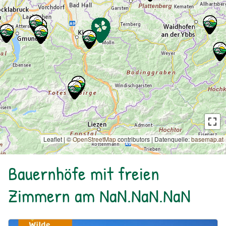
Leaflet | ©
OpenStreetMap
contributors
|
Datenquelle:
basemap.at
Bauernhöfe mit freien
Zimmern am NaN.NaN.NaN
Urlaub am Bauernhof: Bio Bauernhof Kurzeck