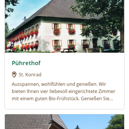
Pührethof
Urlaub am Bauernhof: Pührethof
St. Konrad
Ausspannen, wohlfühlen und genießen.
Wir
bieten Ihnen vier liebevoll eingerichtete Zimmer
mit einem guten Bio-Frühstück. Genießen Sie
unseren gepflegten Bio-Bauernhof, plaudern Sie
mit uns und erfahren Sie so viel Wissenswertes
Urlaub am Bauernhof: Vordere Viechtau
von uns, unserem Ort, unserer Region und alles
Sehenswerte. Wie heute Landwirtschaft