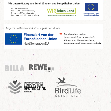
Billa
REWE Group
UN Decade
Birdlife