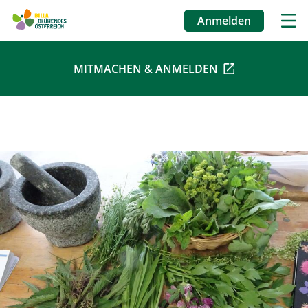
Anmelden
Benutzermenü
MITMACHEN & ANMELDEN
Direkt
zum
Inhalt