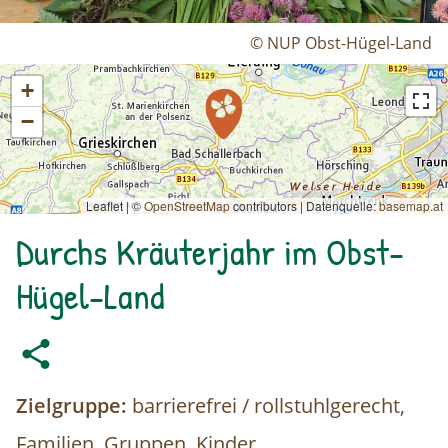
© NUP Obst-Hügel-Land
+
−
Leaflet | ©
OpenStreetMap
contributors
|
Datenquelle:
basemap.at
Durchs Kräuterjahr im Obst-
Hügel-Land
Zielgruppe:
barrierefrei / rollstuhlgerecht,
Familien, Gruppen, Kinder,