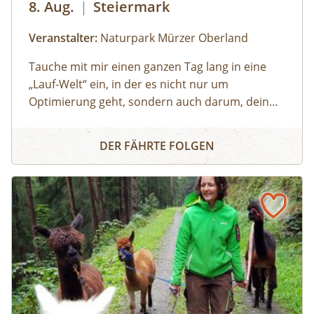
8. Aug.
|
Steiermark
Veranstalter:
Naturpark Mürzer Oberland
Tauche mit mir einen ganzen Tag lang in eine
„Lauf-Welt“ ein, in der es nicht nur um
Optimierung geht, sondern auch darum, dein
individuelles Laufgefühl zu entdecken. Eine Welt,
Lauftechnik - Workshop
in der Technik nicht nur erarbeitet, sondern
DER FÄHRTE FOLGEN
gespürt wird. In der Leichtigkeit und
Körperwahrnehmung genauso wichtig sind wie
Weiterentwicklung, sportwissenschaftliche
Fundierung und Verletzungsprophylaxe.
Im interaktiven Theorieteil kommen wir ins
Verstehen, im Praxisteil kommen wir mit
zahlreichen Übungen in die Umsetzung. Ein
achtsamer Lauf im Gelände schließt den
Praxisteil ab und lässt das Gelernte
wirken. Zusätzlich zum individuellen Feedback