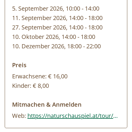
Naturpark-Obstsäften und einem Glas
5. September 2026, 10:00
-
bis
14:00
kellerfrischem Schartner oder Samareiner
11. September 2026, 14:00
-
bis
18:00
Most.
27. September 2026, 14:00
-
bis
18:00
Wer heimische Pflanzen kennenlernen oder
10. Oktober 2026, 14:00
-
bis
18:00
sich in der Kräuterkunde vertiefen möchte –
10. Dezember 2026, 18:00
-
bis
22:00
bei unseren Exkursionen werden gängige,
aber auch weniger bekannte Kräuter
Preis
vorgestellt. Wir erfahren über ihre Wirkung
Erwachsene:
€ 16,00
und Anwendungsmöglichkeiten und bereiten
Kinder:
€ 8,00
verschiedene Kostproben zu bzw.
verarbeiten die Kräuter zu Salben, Cremen,
Mitmachen & Anmelden
Kräuterbüschen etc. Dazu gibt es ein
Web:
https://naturschauspiel.at/tour/durchs-kraeuterjahr-im-obst-huegel-land/
Skriptum zum Nachlesen. Der Jahreszeit
entsprechend haben die Touren