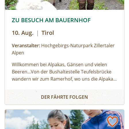
werden zwei Läufe gefilmt und gemeinsam als
Abschluss des Lauftages analysiert.
© © Hochgebirgs-Naturpark Zillertaler Alpen
ZU BESUCH AM BAUERNHOF
Außerdem bekommst du Begleitmaterialien und
einen USB-Stick mit Audioimpuls und deine
10. Aug.
|
Tirol
Videoaufnahmen mit nach Hause.
Veranstalter:
Hochgebirgs-Naturpark Zillertaler
Alpen
Willkommen bei Alpakas, Gänsen und vielen
Beeren...Von der Bushaltestelle Teufelsbrücke
wandern wir zum Ramerhof, wo uns die Alpakas
und eine Schar Gänse, Hühner und Enten
ZU BESUCH AM BAUERNHOF
begrüßen. Angelika und Michael Troppmair sind
DER FÄHRTE FOLGEN
Naturpark-Spezialitätenpartner. Sie produzieren
mit viel Liebe zur Natur Obst, Beeren, Getreide
und Gemüse auf ihrer kleinen Landwirtschaft in
Finkenberg. Wir helfen beim Füttern der Tiere