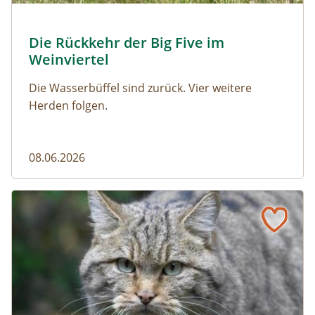
© Franziska Denner
Die Rückkehr der Big Five im
Naturmagazin: Die Rückkehr der Big Five im Weinviert
Weinviertel
Die Wasserbüffel sind zurück. Vier weitere
Herden folgen.
08.06.2026
Vom Acker zum Wildkatzen-Korridor