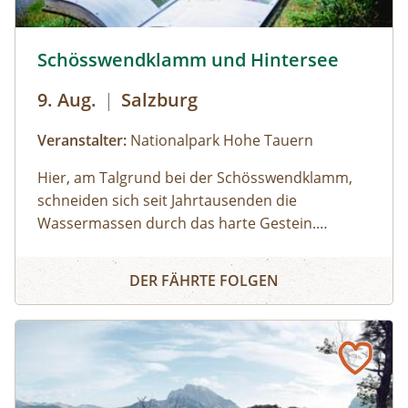
Schösswendklamm und Hintersee © Siehe Veranstalter
Schösswendklamm und Hintersee
9. Aug.
|
Salzburg
Veranstalter:
Nationalpark Hohe Tauern
Hier, am Talgrund bei der Schösswendklamm,
schneiden sich seit Jahrtausenden die
Wassermassen durch das harte Gestein.
Dadurch sind sehenswerte Erosionsformen,
Schösswendklamm und Hintersee
Kolke und kleine Wasserfälle entstanden. Der
DER FÄHRTE FOLGEN
Klamm folgend geht es weiter bis zum Hintersee
und Sie erfahren Wissenswertes über Flora und
Fauna im hinteren Felbertal. An der Nordseite
des Sees führt der Rundweg auf eine Anhöhe
mit Blick über den Talschluss mit seinen
imposanten Felswänden, in denen sich Gämsen