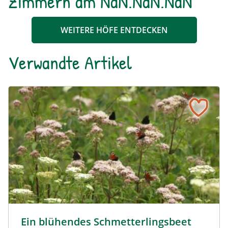
Zimmern am NaN.NaN.NaN
WEITERE HÖFE ENTDECKEN
Verwandte Artikel
Ein blühendes Schmetterlingsbeet für Groß und Klein
Tagpfauenaugen auf Wasserdost © Marion Jaros
Ein blühendes Schmetterlingsbeet