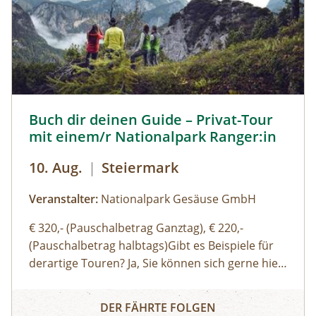
tummeln. Der Rückweg erfolgt auf derselben
Strecke. zur Detailinformation
Buch dir deinen Guide – Privat-Tour mit einem/r National
Buch dir deinen Guide – Privat-Tour
mit einem/r Nationalpark Ranger:in
10. Aug.
|
Steiermark
Veranstalter:
Nationalpark Gesäuse GmbH
€ 320,- (Pauschalbetrag Ganztag), € 220,-
(Pauschalbetrag halbtags)Gibt es Beispiele für
derartige Touren? Ja, Sie können sich gerne hier
(Link zu Buch dir deinen Guide auf der Website)
Buch dir deinen Guide – Privat-Tour mit einem/r Nationa
einen Überblick über unsere Standard-Touren
DER FÄHRTE FOLGEN