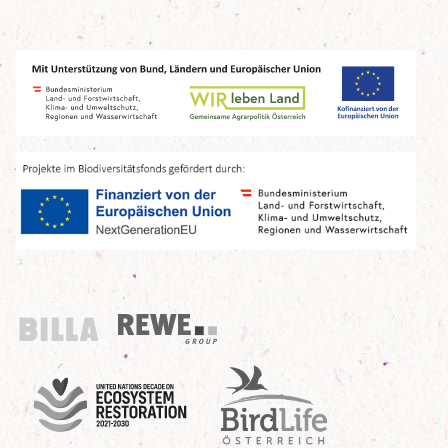
Billa
REWE Group
UN Decade
Birdlife