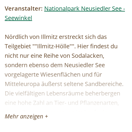
Veranstalter:
Nationalpark Neusiedler See -
Seewinkel
Nördlich von Illmitz erstreckt sich das
Teilgebiet ""Illmitz-Hölle"". Hier findest du
nicht nur eine Reihe von Sodalacken,
sondern ebenso dem Neusiedler See
vorgelagerte Wiesenflächen und für
Mitteleuropa äußerst seltene Sandbereiche.
Die vielfältigen Lebensräume beherbergen
eine hohe Zahl an Tier- und Pflanzenarten,
deren Zusammensetzung im Laufe der
Mehr anzeigen +
Jahreszeiten wechselt. Du triffst hier
Watvögel genauso wie Enten- oder