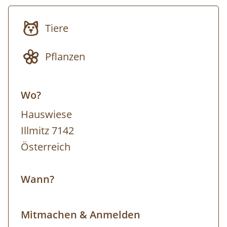
Reiherarten, die Salzpflanzen wechseln mit
Tiere
Arten des Trockenrasens und der
Sandlebensräume ab. Dieser Artenreichtum
Pflanzen
verwandelt jeden Besuch in ein
unverwechselbares Erlebnis. Treffpunkt der
Wo?
Tour ist beim Nationalparkzentrum. Von hier
aus fährt man mit dem Fahrrad in das
Hauswiese
Teilgebiet des Nationalparks. Eigenes
Illmitz 7142
Fahrrad ist zwingend erforderlich, kann aber
Österreich
bei regionalen Fahrradverleihen gegen eine
geringe Gebühr ausgeliehen werden.
Wann?
Ausrüstung: Eigenes Fahrrad, festes
Schuhwerk, dem Wetter angepasste
Mitmachen & Anmelden
Kleidung (Sonnen-, Regen- und/oder