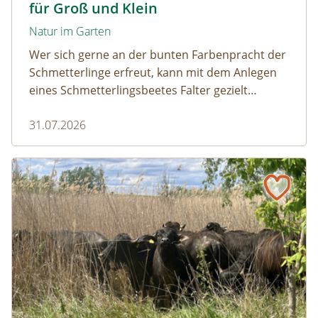
für Groß und Klein
Natur im Garten
Wer sich gerne an der bunten Farbenpracht der
Schmetterlinge erfreut, kann mit dem Anlegen
eines Schmetterlingsbeetes Falter gezielt
anlocken. Doch auch Raupenfutterpflanzen
31.07.2026
dürfen ausreichend mitgedacht werden. Denn
ohne Raupen gibt es keine schönen
Schmetterlinge!
Naturmagazin: Die Rückkehr der Big Five im Weinviertel
Die Rückkehr der Big Five im Weinviertel