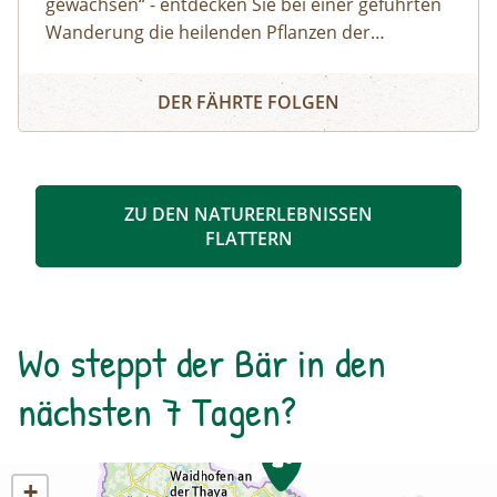
gewachsen“ - entdecken Sie bei einer geführten
Wanderung die heilenden Pflanzen der
Kräuterwand in Heiligenblut. Dieser sonnige
Kräuterwanderung Heiligenblut
Steilhang oberhalb der Möllschlucht beherbergt
DER FÄHRTE FOLGEN
seltene Kräuter, die sonst nur in Felsspalten
wachsen. Erfahren Sie Spannendes über ihre
Wirkung und Anwendung.
ZU DEN NATURERLEBNISSEN
FLATTERN
Wo steppt der Bär in den
nächsten 7 Tagen?
+