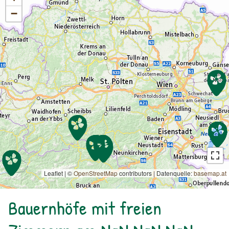
−
Leaflet | ©
OpenStreetMap
contributors
|
Datenquelle:
basemap.at
Bauernhöfe mit freien