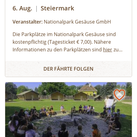
6. Aug.
|
Steiermark
Veranstalter:
Nationalpark Gesäuse GmbH
Die Parkplätze im Nationalpark Gesäuse sind
kostenpflichtig (Tagesticket € 7,00). Nähere
Informationen zu den Parkplätzen sind
hier
zu
finden. Allgemeine Informationen zur Anreise in
Erwachsene, Jugendliche
Buch dir deinen Guide - Privat-Tour im Nationalpark Ges
den Nationalpark Gesäuse stehen
Familien, Erwachsene mit Kindern
hier
zur
DER FÄHRTE FOLGEN
Verfügung.
Kinder und Jugendliche
Gruppen