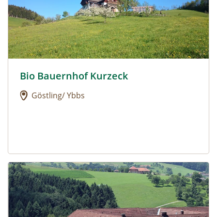
Bio Bauernhof Kurzeck
Urlaub am Bauernhof: Bio Bauernhof Kurzeck
Göstling/ Ybbs
Urlaub am Bauernhof: Dorferhof