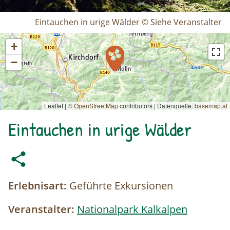
Eintauchen in urige Wälder © Siehe Veranstalter
+
−
Leaflet | ©
OpenStreetMap
contributors
|
Datenquelle:
basemap.at
Eintauchen in urige Wälder
Erlebnisart:
Geführte Exkursionen
Veranstalter:
Nationalpark Kalkalpen