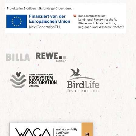
Billa
REWE Group
UN Decade
Birdlife