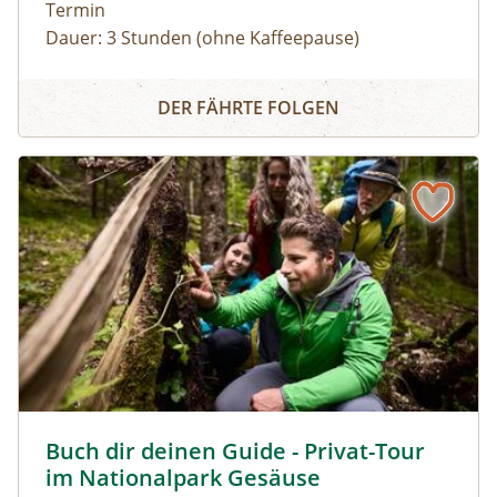
Termin
Dauer: 3 Stunden (ohne Kaffeepause)
Zu den schönsten Plätzen im Nationalpark
Panoramarundfahrt im Nationalpark Gesäuse
Gesäuse mit Nationalpark Ranger:in – wilde
DER FÄHRTE FOLGEN
Natur und besondere Orte.
Gruppen mit eigenem Reisebus
Bus muss gestellt werden. Auf Wunsch ist eine
Kaffeepause im Nationalpark Pavillon
Gstatterboden möglich (nicht im Preis
inkludiert, muss selbst organisiert
werden).Wetterfeste Bekleidung und festes
Schuhwerk für Zwischenstopps ist
empfehlenswert.
Buch dir deinen Guide - Privat-Tour im Nationalpark Ges
Buch dir deinen Guide - Privat-Tour
im Nationalpark Gesäuse