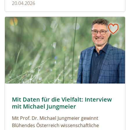
20.04.2026
Naturmagazin: Mit Daten für die Vielfalt: Interview mit M
Mit Daten für die Vielfalt: Interview mit Michael Jungmeier
© Robert Harson
Mit Daten für die Vielfalt: Interview
Naturmagazin: Mit Daten für die Vielfalt: Interview mi
mit Michael Jungmeier
Mit Prof. Dr. Michael Jungmeier gewinnt
Blühendes Österreich wissenschaftliche