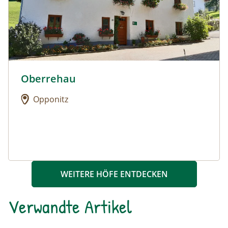
Oberrehau
Urlaub am Bauernhof: Oberrehau
Opponitz
WEITERE HÖFE ENTDECKEN
Verwandte Artikel