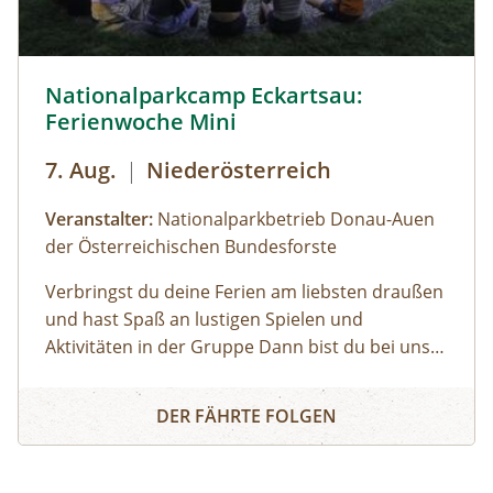
© Cornelia Gillmann
Nationalparkcamp Eckartsau:
Ferienwoche Mini
7. Aug.
|
Niederösterreich
Veranstalter:
Nationalparkbetrieb Donau-Auen
der Österreichischen Bundesforste
Verbringst du deine Ferien am liebsten draußen
und hast Spaß an lustigen Spielen und
Aktivitäten in der Gruppe Dann bist du bei uns
genau richtig! Unsere Ferienwoche Mini bietet
Nationalparkcamp Eckartsau: Ferienwoche Mini
spannende Expeditionen in den Auwald, viel
DER FÄHRTE FOLGEN
Raum zum Toben und Spielen, gemütliches
Lagerfeuer und zahlreiche weitere
Highlights.Gemeinsam mit unseren