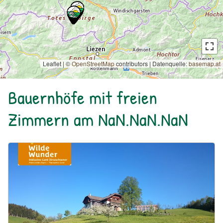
Leaflet | ©
OpenStreetMap
contributors
|
Datenquelle:
basemap.at
Bauernhöfe mit freien
Zimmern am NaN.NaN.NaN
Urlaub am Bauernhof: Bio Bauernhof Kurzeck