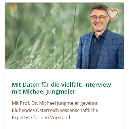
Naturmagazin: Mit Daten für die Vielfalt: Interview mit M
Mit Daten für die Vielfalt: Interview mit Michael Jungmeier
© Robert Harson
Mit Daten für die Vielfalt: Interview
Naturmagazin: Mit Daten für die Vielfalt: Interview mi
mit Michael Jungmeier
Mit Prof. Dr. Michael Jungmeier gewinnt
Blühendes Österreich wissenschaftliche
Expertise für den Vorstand.