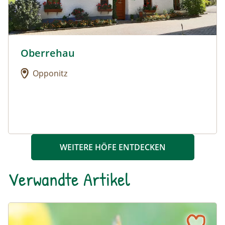
Oberrehau
Urlaub am Bauernhof: Oberrehau
Opponitz
WEITERE HÖFE ENTDECKEN
Verwandte Artikel
Zwischen Wasser und Wipfel - ein Auwald für das Waldvie