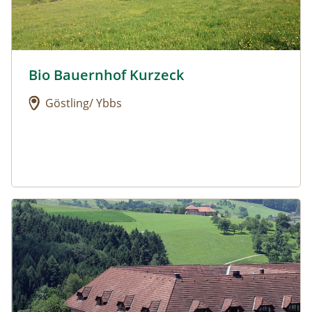
Bio Bauernhof Kurzeck
Urlaub am Bauernhof: Bio Bauernhof Kurzeck
Göstling/ Ybbs
Urlaub am Bauernhof: Dorferhof