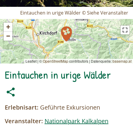
Eintauchen in urige Wälder © Siehe Veranstalter
+
−
Leaflet | ©
OpenStreetMap
contributors
|
Datenquelle:
basemap.at
Eintauchen in urige Wälder
Erlebnisart:
Geführte Exkursionen
Veranstalter:
Nationalpark Kalkalpen