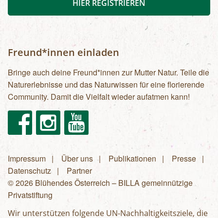
HIER REGISTRIEREN
Freund*innen einladen
Bringe auch deine Freund*innen zur Mutter Natur. Teile die
Naturerlebnisse und das Naturwissen für eine florierende
Community. Damit die Vielfalt wieder aufatmen kann!
Facebook
Instagram
Youtube
Impressum
Über uns
Publikationen
Presse
Fußzeilenmenü
Datenschutz
Partner
© 2026 Blühendes Österreich – BILLA gemeinnützige
Privatstiftung
Wir unterstützen folgende UN-Nachhaltigkeitsziele, die