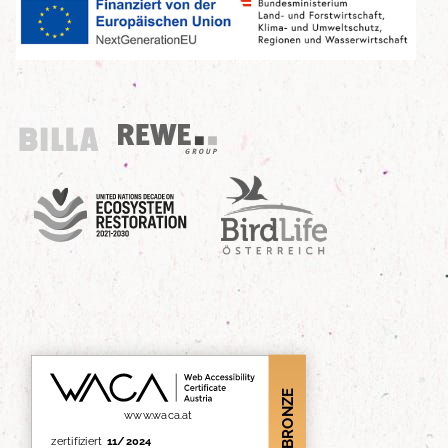
Billa
REWE Group
UN Decade
Birdlife