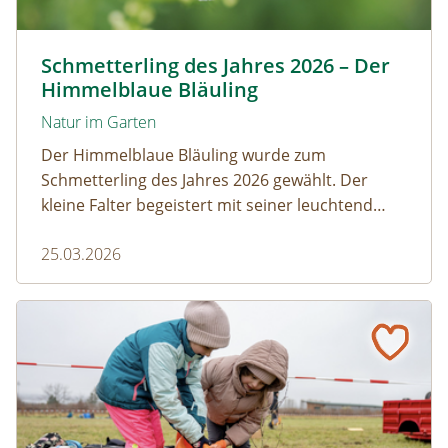
Himmelblauer Bläuling © Anton Kroh | schmetterlingsap
Schmetterling des Jahres 2026 – Der
Himmelblaue Bläuling
Natur im Garten
Der Himmelblaue Bläuling wurde zum
Schmetterling des Jahres 2026 gewählt. Der
kleine Falter begeistert mit seiner leuchtend
blauen Färbung und einem faszinierenden
25.03.2026
Zusammenspiel mit Ameisen.
Gumpoldskirchen: Ein Klassenzimmer unter Obstbäume