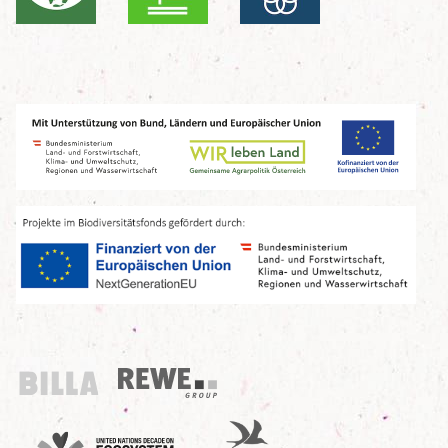
Billa
REWE Group
UN Decade
Birdlife