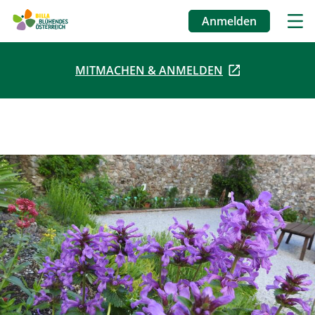
Anmelden
Benutzermenü
MITMACHEN & ANMELDEN
Direkt
zum
Inhalt