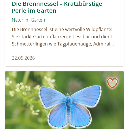
Die Brennnessel – Kratzbürstige
Perle im Garten
Natur im Garten
Die Brennnessel ist eine wertvolle Wildpflanze:
Sie stärkt Gartenpflanzen, ist essbar und dient
Schmetterlingen wie Tagpfauenauge, Admiral
und andere als wichtige Raupenfutterpflanze.
22.05.2026
Wer sie im Garten stehen lässt, fördert die
Artenvielfalt.
Schmetterling des Jahres 2026 – Der Himmelblaue Bläuli