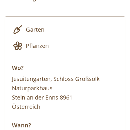
teilnehmen, können die Kinder bei einer
Kinderführung einen lustigen Streifzug durch
den Jesuitengarten machen.
Garten
Dauer
: 2 Stunden
Pflanzen
Kosten
: Erwachsene € 14,- | Kinder (6-14
Jahre) € 10,- | gratis mit der Sommercard
Wo?
Anmeldung jeweils bis Dienstag, 12:00 Uhr!
Jesuitengarten, Schloss Großsölk
Buche Deine Teilnahme im
Ticketshop von
Naturparkhaus
Schladming-Dachstein
.
Stein an der Enns 8961
Österreich
Wann?