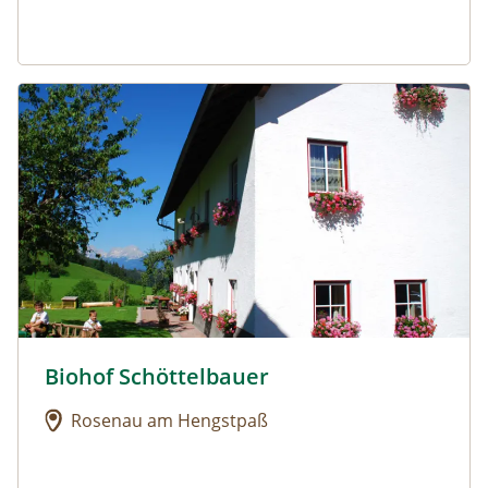
Urlaub am Bauernhof: Biohof Schöttelbauer
Biohof Schöttelbauer
Urlaub am Bauernhof: Biohof Schöttelbauer
Rosenau am Hengstpaß