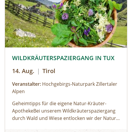
auf Papier gemalt werden. Der zuvor
entstandene Text wird als Abschluss auf das
gemalte Bild geklebt.
© © Hochgebirgs-Naturpark Zillertaler Alpen
WILDKRÄUTERSPAZIERGANG IN TUX
14. Aug.
|
Tirol
Veranstalter:
Hochgebirgs-Naturpark Zillertaler
Alpen
Geheimtipps für die eigene Natur-Kräuter-
ApothekeBei unserem Wildkräuterspaziergang
durch Wald und Wiese entlocken wir der Natur
im Tuxertal die Geheimnisse über die Heilkräfte