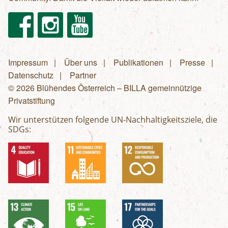
Facebook
Instagram
Youtube
Impressum
Über uns
Publikationen
Presse
Fußzeilenmenü
Datenschutz
Partner
© 2026 Blühendes Österreich – BILLA gemeinnützige
Privatstiftung
Wir unterstützen folgende UN-Nachhaltigkeitsziele, die
SDGs: