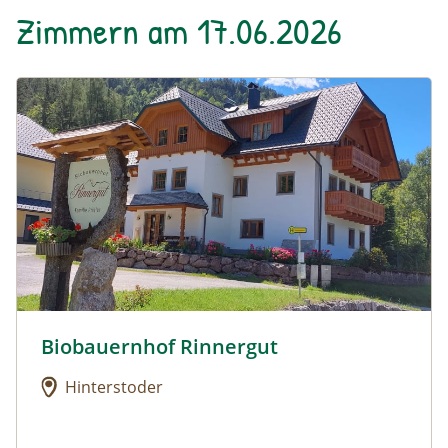
Zimmern am 17.06.2026
Urlaub am Bauernhof: Biobauernhof Rinnergut
Biobauernhof Rinnergut
Urlaub am Bauernhof: Biobauernhof Rinnergut
Hinterstoder