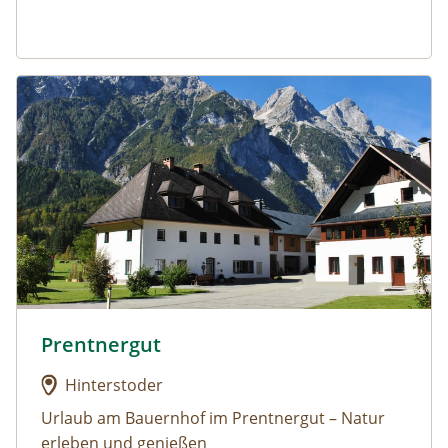
Urlaub am Bauernhof: Prentnergut
Prentnergut
Urlaub am Bauernhof: Prentnergut
Hinterstoder
Urlaub am Bauernhof im Prentnergut – Natur
erleben und genießen