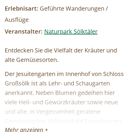
Erlebnisart:
Geführte Wanderungen /
Ausflüge
Veranstalter:
Naturpark Sölktäler
Entdecken Sie die Vielfalt der Kräuter und
alte Gemüsesorten.
Der Jesuitengarten im Innenhof von Schloss
Großsölk ist als Lehr- und Schaugarten
anerkannt. Neben Blumen gedeihen hier
viele Heil- und Gewürzkräuter sowie neue
und alte, in Vergessenheit geratene
Gemüsesorten. Während die Erwachsenen
Mehr anzeigen +
an der Kräuterführung mit Martha