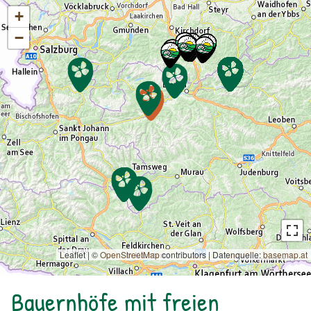
+
−
Leaflet | ©
OpenStreetMap
contributors
|
Datenquelle:
basemap.at
Bauernhöfe mit freien