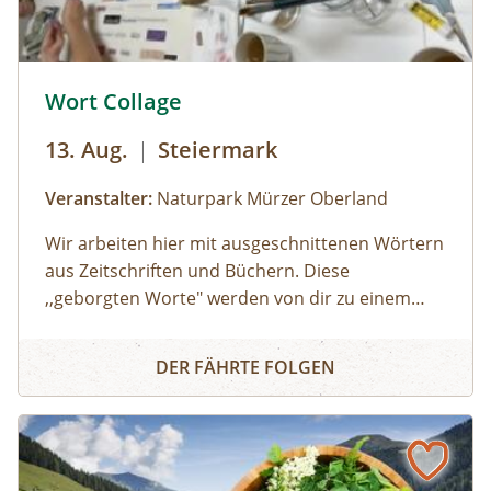
© © Naturpark Mürzer Oberland
Wort Collage
13. Aug.
|
Steiermark
Veranstalter:
Naturpark Mürzer Oberland
Wir arbeiten hier mit ausgeschnittenen Wörtern
aus Zeitschriften und Büchern. Diese
,,geborgten Worte" werden von dir zu einem
individuellen Text neu zusammengesetzt. Die
Wort Collage
Worte können herumgeschoben oder
DER FÄHRTE FOLGEN
zurechtgeschnitten werden, bis eine für dich
stimmige Essenz davon übrig bleibt. Durch diese
Collagetechnik entstehen Bilder im Kopf. Diese
Bilder und momentane Gefühle können im
Anschluss mit unterschiedlichen Materealien