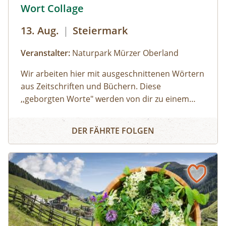
© © Naturpark Mürzer Oberland
Wort Collage
13. Aug.
|
Steiermark
Veranstalter:
Naturpark Mürzer Oberland
Wir arbeiten hier mit ausgeschnittenen Wörtern
aus Zeitschriften und Büchern. Diese
,,geborgten Worte" werden von dir zu einem
individuellen Text neu zusammengesetzt. Die
Wort Collage
Worte können herumgeschoben oder
DER FÄHRTE FOLGEN
zurechtgeschnitten werden, bis eine für dich
stimmige Essenz davon übrig bleibt. Durch diese
Collagetechnik entstehen Bilder im Kopf. Diese
Bilder und momentane Gefühle können im
Anschluss mit unterschiedlichen Materealien
auf Papier gemalt werden. Der zuvor
entstandene Text wird als Abschluss auf das
gemalte Bild geklebt.