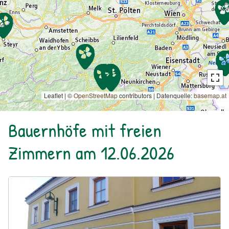
Leaflet | ©
OpenStreetMap
contributors
|
Datenquelle:
basemap.at
Bauernhöfe mit freien
Zimmern am 12.06.2026
Urlaub am Bauernhof: Bio-Weingut Gruber43