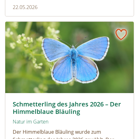
22.05.2026
Wer sie im Garten stehen lässt, fördert die
Artenvielfalt.
Schmetterling des Jahres 2026 – Der Himmelblaue Bläuli
Himmelblauer Bläuling © Anton Kroh | schmetterlingsap
Schmetterling des Jahres 2026 – Der
Himmelblaue Bläuling
Natur im Garten
Der Himmelblaue Bläuling wurde zum