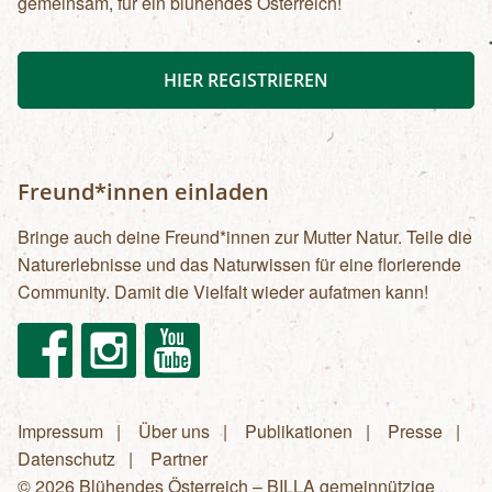
gemeinsam, für ein blühendes Österreich!
HIER REGISTRIEREN
Freund*innen einladen
Bringe auch deine Freund*innen zur Mutter Natur. Teile die
Naturerlebnisse und das Naturwissen für eine florierende
Community. Damit die Vielfalt wieder aufatmen kann!
Facebook
Instagram
Youtube
Impressum
Über uns
Publikationen
Presse
Fußzeilenmenü
Datenschutz
Partner
© 2026 Blühendes Österreich – BILLA gemeinnützige