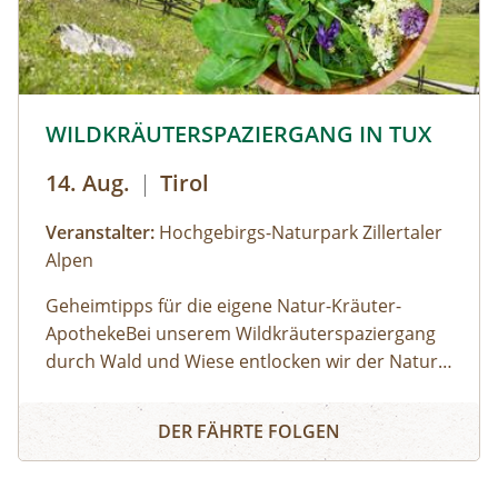
© © Hochgebirgs-Naturpark Zillertaler Alpen
WILDKRÄUTERSPAZIERGANG IN TUX
14. Aug.
|
Tirol
Veranstalter:
Hochgebirgs-Naturpark Zillertaler
Alpen
Geheimtipps für die eigene Natur-Kräuter-
ApothekeBei unserem Wildkräuterspaziergang
durch Wald und Wiese entlocken wir der Natur
im Tuxertal die Geheimnisse über die Heilkräfte
WILDKRÄUTERSPAZIERGANG IN TUX
der Alpenkräuter. Diese tolle Natur-Apotheke ist
DER FÄHRTE FOLGEN
vor unserer Haustür. Der richtige
Sammelzeitpunkt wird von den Jahreszeiten