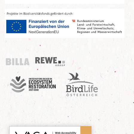
Billa
REWE Group
UN Decade
Birdlife