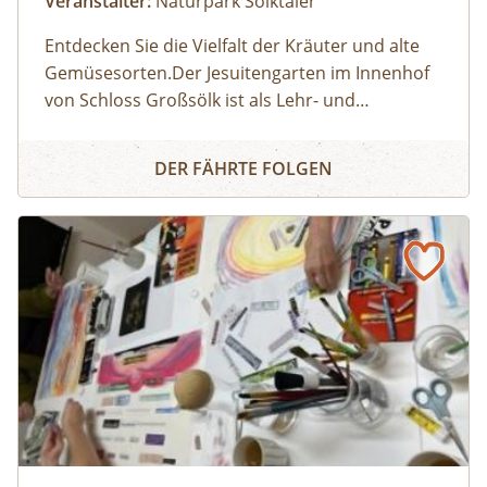
Veranstalter:
Naturpark Sölktäler
Entdecken Sie die Vielfalt der Kräuter und alte
Gemüsesorten.Der Jesuitengarten im Innenhof
von Schloss Großsölk ist als Lehr- und
Schaugarten anerkannt. Neben Blumen
Entdecke die Wunderwelt der Kräuter
gedeihen hier viele Heil- und Gewürzkräuter
DER FÄHRTE FOLGEN
sowie neue und alte, in Vergessenheit geratene
Gemüsesorten. Während die Erwachsenen an
der Kräuterführung mit Martha teilnehmen,
können die Kinder bei einer Kinderführung
einen lustigen Streifzug durch den
Jesuitengarten machen.Dauer: 2
StundenKosten: Erwachsene € 14,- | Kinder (6-
14 Jahre) € 10,- | gratis mit der Sommercard