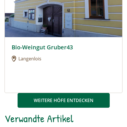
Bio-Weingut Gruber43
Urlaub am Bauernhof: Bio-Weingut Gruber43
Langenlois
WEITERE HÖFE ENTDECKEN
Verwandte Artikel