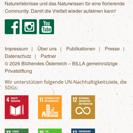
Naturerlebnisse und das Naturwissen für eine florierende
Community. Damit die Vielfalt wieder aufatmen kann!
Facebook
Instagram
Youtube
Impressum
Über uns
Publikationen
Presse
Fußzeilenmenü
Datenschutz
Partner
© 2026 Blühendes Österreich – BILLA gemeinnützige
Privatstiftung
Wir unterstützen folgende UN-Nachhaltigkeitsziele, die
SDGs: