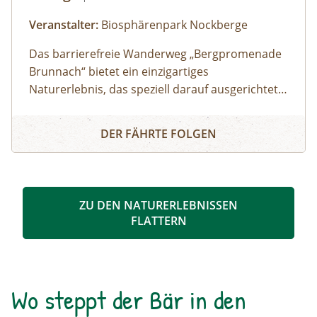
am Lagefeuer, Getränke
Veranstalter:
Biosphärenpark Nockberge
Das barrierefreie Wanderweg „Bergpromenade
Brunnach“ bietet ein einzigartiges
Naturerlebnis, das speziell darauf ausgerichtet
ist auch Menschen mit
Barrierefreies Naturerlebnis "Bergpromenade Brunnach"
Mobilitätseinschränkungen oder Familien mit
DER FÄHRTE FOLGEN
Kinderwägen die Schönheit der Alm
näherzubringen. Ein besonderes Highlight ist
der Speicklehrpfad entlang der Promenade.
Gemeinsam mit einem/einer Biosphärenpark-
ZU DEN NATURERLEBNISSEN
Ranger: in erkunden Sie diesen Weg und
FLATTERN
erfahren die Bedeutung und Einzigartigkeit der
heimischen Speikpflanze.
Wo steppt der Bär in den