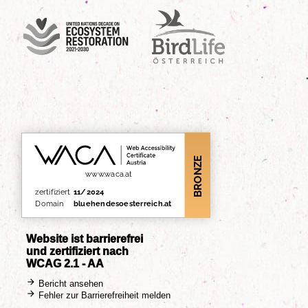
UN Decade
Birdlife