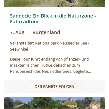
Sandeck: Ein Blick in die Naturzone - Fahrradtour © Siehe
Sandeck: Ein Blick in die Naturzone -
Fahrradtour
7. Aug.
|
Burgenland
Veranstalter:
Nationalpark Neusiedler See -
Seewinkel
Diese Tour führt entlang von pflanzen- und
insektenreichen Hutweideflächen zum
Randbereich des Neusiedler Sees. Begleite
unsere Ranger:innen in eines der schönsten
Sandeck: Ein Blick in die Naturzone - Fahrradtour
Teilgebiete des Nationalparks. Je nach
DER FÄHRTE FOLGEN
Wasserstand entdeckst du im schlammigen
Uferbereich Watvögel bei der Futtersuche oder
Seidenreiher und Löffler bei der Jagd nach
Fischen. Mit etwas Glück siehst du auch