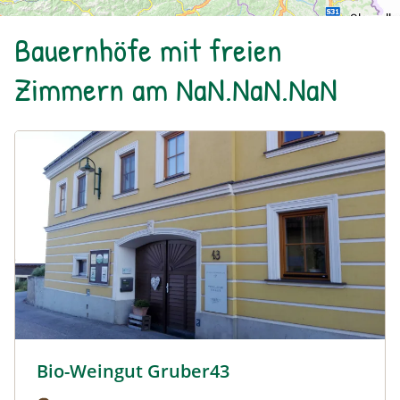
Bauernhöfe mit freien
Zimmern am NaN.NaN.NaN
Urlaub am Bauernhof: Bio-Weingut Gruber43
Bio-Weingut Gruber43
Urlaub am Bauernhof: Bio-Weingut Gruber43