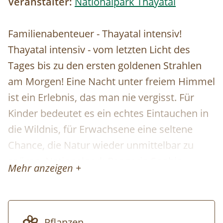
Veranstalter:
Nationalpark Thayatal
Familienabenteuer - Thayatal intensiv!
Thayatal intensiv - vom letzten Licht des
Tages bis zu den ersten goldenen Strahlen
am Morgen! Eine Nacht unter freiem Himmel
ist ein Erlebnis, das man nie vergisst. Für
Kinder bedeutet es ein echtes Eintauchen in
die Wildnis, für Erwachsene eine seltene
Chance, die Natur wieder unmittelbar zu
spüren. Nationalpark Rangerin Sophie
Mehr anzeigen +
Bernet verbindet fundiertes Naturwissen mit
großer Erfahrung in der Arbeit mit Kindern -
die ideale Begleitung für dieses kleine
Pflanzen