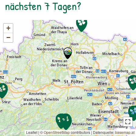
nächsten 7 Tagen?
+
−
Leaflet | ©
OpenStreetMap
contributors
|
Datenquelle:
basemap.at