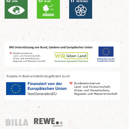
Billa
REWE Group