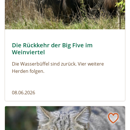
© Franziska Denner
Die Rückkehr der Big Five im
Naturmagazin: Die Rückkehr der Big Five im Weinviert
Weinviertel
Die Wasserbüffel sind zurück. Vier weitere
Herden folgen.
08.06.2026
Vom Acker zum Wildkatzen-Korridor