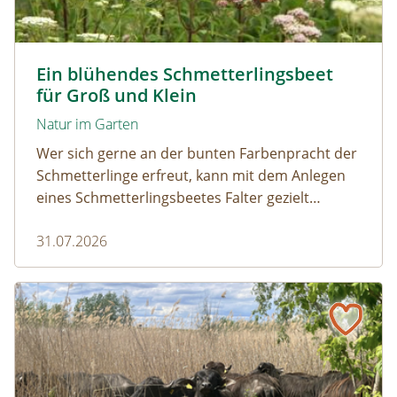
Tagpfauenaugen auf Wasserdost © Marion Jaros
Ein blühendes Schmetterlingsbeet
für Groß und Klein
Natur im Garten
Wer sich gerne an der bunten Farbenpracht der
Schmetterlinge erfreut, kann mit dem Anlegen
eines Schmetterlingsbeetes Falter gezielt
anlocken. Doch auch Raupenfutterpflanzen
31.07.2026
dürfen ausreichend mitgedacht werden. Denn
ohne Raupen gibt es keine schönen
Schmetterlinge!
Naturmagazin: Die Rückkehr der Big Five im Weinviertel
Die Rückkehr der Big Five im Weinviertel